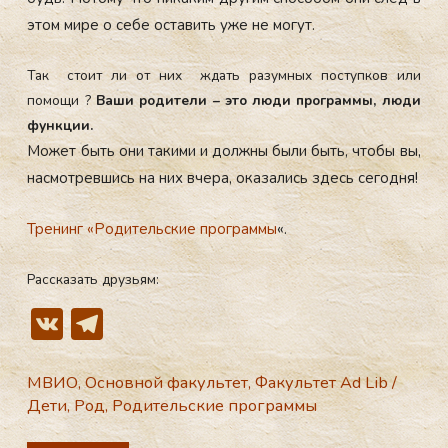
этом ми­ре о се­бе ос­та­вить уже не мо­гут.
Так стоит ли от них ждать разумных поступков или
помощи ?
Ваши родители – это люди программы, люди
функции.
Мо­жет быть они та­кими и дол­жны бы­ли быть, что­бы вы,
нас­мотрев­шись на них вче­ра, ока­зались здесь се­год­ня!
Тре­нинг «Ро­дитель­ские прог­раммы
«.
Рассказать друзьям:
V
T
K
el
e
МВИО
,
Основной факультет
,
Факультет Ad Lib
/
Дети
,
Род
,
Родительские программы
gr