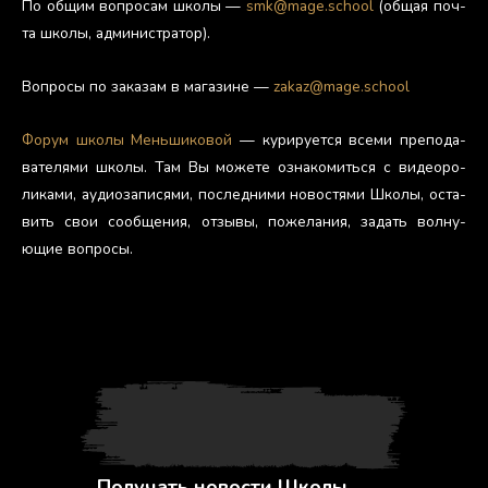
По об­щим воп­ро­сам шко­лы —
smk@mage.school
(об­щая поч­
та шко­лы, ад­ми­нис­тра­тор).
Воп­ро­сы по за­казам в ма­гази­не —
zakaz@mage.school
Фо­рум шко­лы Мень­ши­ковой
— ку­риру­ет­ся все­ми пре­пода­
вате­лями шко­лы. Там Вы мо­жете оз­на­комить­ся с ви­де­оро­
лика­ми, а­уди­оза­пися­ми, пос­ледни­ми но­вос­тя­ми Шко­лы, ос­та­
вить свои со­об­ще­ния, от­зы­вы, по­жела­ния, за­дать вол­ну­
ющие воп­ро­сы.
Получать новости Школы