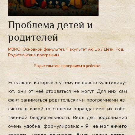
Проблема детей и
родителей
МВИО
,
Основной факультет
,
Факультет Ad Lib
/
Дети
,
Род
,
Родительские программы
Родительские программы в ребенке.
Есть лю­ди, ко­торые эту те­му не прос­то куль­ти­виру­
ют, они от неё отор­вать­ся не мо­гут. Для них сам
факт за­нимать­ся ро­дитель­ски­ми прог­рамма­ми яв­
ля­ет­ся в ка­кой-то сте­пени оп­равда­ни­ем их собс­
твен­ной без­де­ятель­нос­ти. Ведь для под­созна­ния
очень удоб­на фор­му­лиров­ка:
« Я не мог ни­чего
сде­лать, ког­да ро­дите­ли бы­ли мо­ими пат­ро­