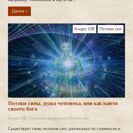
Далее »
6 курс ОФ
Потоки сил
Потоки силы, душа человека, или как найти
своего бога
6 курс ОФ
,
Основной факультет
,
Потоки сил
Существует семь потоков сил, различных по стоимости и