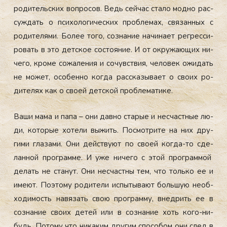
ро­дитель­ских воп­ро­сов. Ведь сей­час ста­ло мод­но рас­
суждать о пси­холо­гичес­ких проб­ле­мах, свя­зан­ных с
ро­дите­лями. Бо­лее то­го, соз­на­ние на­чина­ет рег­ресси­
ровать в это дет­ское сос­то­яние. И от ок­ру­жа­ющих ни­
чего, кро­ме со­жале­ния и со­чувс­твия, че­ловек ожи­дать
не мо­жет, осо­бен­но ког­да рас­ска­зыва­ет о сво­их ро­
дите­лях как о сво­ей дет­ской проб­ле­мати­ке.
Ва­ши ма­ма и па­па – они дав­но ста­рые и нес­час­тные лю­
ди, ко­торые хо­тели вы­жить. Пос­мотри­те на них дру­
гими гла­зами. Они дей­ству­ют по сво­ей ког­да-то сде­
лан­ной прог­рамме. И уже ни­чего с этой прог­раммой
де­лать не ста­нут. Они нес­час­тны тем, что толь­ко ее и
име­ют. По­это­му ро­дите­ли ис­пы­тыва­ют боль­шую не­об­
хо­димость на­вязать свою прог­рамму, внед­рить ее в
соз­на­ние сво­их де­тей или в соз­на­ние хоть ко­го-ни­
будь. По­тому что ни­каким дру­гим спо­собом они след в