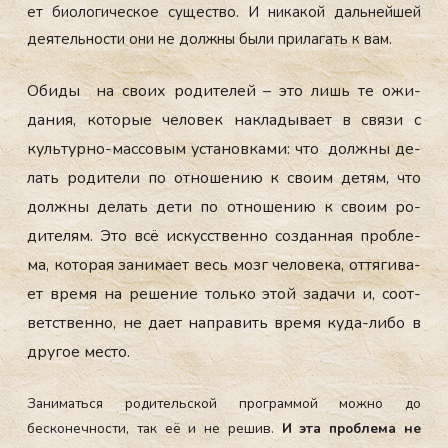
ет би­оло­гичес­кое су­щес­тво. И ни­какой даль­ней­шей
де­ятель­нос­ти они не дол­жны бы­ли при­лагать к вам.
Оби­ды на сво­их ро­дите­лей – это лишь те ожи­
дания, ко­торые че­ловек нак­ла­дыва­ет в свя­зи с
куль­тур­но-мас­со­вым ус­та­нов­ка­ми: что дол­жны де­
лать ро­дите­ли по от­но­шению к сво­им де­тям, что
дол­жны де­лать де­ти по от­но­шению к сво­им ро­
дите­лям. Это всё ис­кусс­твен­но соз­данная проб­ле­
ма, ко­торая за­нима­ет весь мозг че­лове­ка, от­тя­гива­
ет вре­мя на ре­шение толь­ко этой за­дачи и, со­от­
ветс­твен­но, не да­ет нап­ра­вить вре­мя ку­да-ли­бо в
дру­гое мес­то.
Заниматься родительской программой можно до
бесконечности, так её и не решив.
И эта проблема не