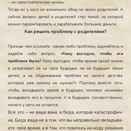
– на самостоятельную жизнь.
Тогда ни у кого не возникало обид на своих родителей. А
сейчас вопрос детей и родителей стал темой, на которой
можно паразитировать и зарабатывать большие деньги.
Как решить проблему с родителями?
Прежде чем осознать какую-либо проблему, вдумайтесь и
задайте себе вопрос: «
Кому выгодно, чтобы эта
проблема была?
Кому выгодно, чтобы время своей жизни
я затрачивал не на свое будущее, не на будущее своих
детей, а на обдумывание проблем из своего детства,
которые уже никому не нужны?». Поэтому вместо того,
чтобы вкладывать время в будущее, человек начинаем
вкладывать его в прошлое. А в будущем, соответственно,
ничего у него не остается.
Всё это – не ва­ша ви­на, а бе­да, ко­торая ка­тас­тро­фич­
на. Бе­да ва­ша не в том, что вы неп­ра­виль­но вкла­дыва­
ете свое вре­мя, а в том, что по­велись на мо­ду ре­шения