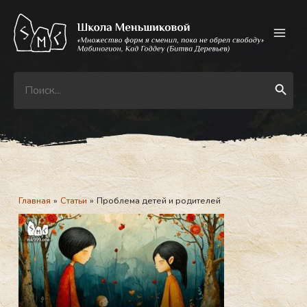
Перейти
к
содержимому
Search
Search Button
for:
Главная
Статьи
Проблема детей и родителей