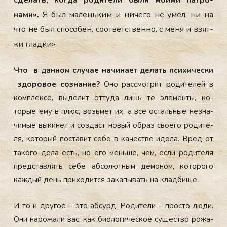
нами».
Я был ма­лень­ким и ни­чего не умел, ни на
что не был спо­собен, со­от­ветс­твен­но, с ме­ня и взят­
ки глад­ки».
Что в дан­ном слу­чае на­чина­ет де­лать пси­хичес­ки
здо­ровое соз­на­ние?
Оно рас­смот­рит ро­дите­лей в
ком­плек­се, вы­делит от­ту­да лишь те эле­мен­ты, ко­
торые ему в плюс, возь­мет их, а все ос­таль­ные нез­на­
чимые вы­кинет и соз­даст но­вый об­раз сво­его ро­дите­
ля, ко­торый пос­та­вит се­бе в ка­чес­тве идо­ла. Вред от
та­кого де­ла есть, но его мень­ше, чем, ес­ли ро­дите­ля
пред­став­лять се­бе аб­со­лют­ным де­моном, ко­торо­го
каж­дый день при­ходит­ся за­капы­вать на клад­би­ще.
И то и дру­гое – это аб­сурд. Ро­дите­ли – прос­то лю­ди.
Они на­рожа­ли вас, как би­оло­гичес­кое су­щес­тво ро­жа­