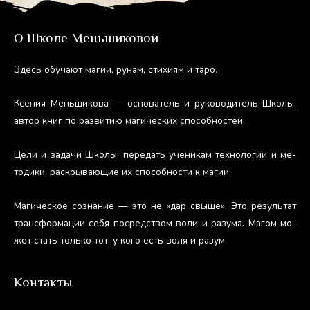
О Школе Меньшиковой
Здесь обу­ча­ют ма­гии, ру­нам, сти­хи­ям и та­ро.
Ксе­ния Мень­ши­кова — ос­но­ватель и ру­ково­дитель Шко­лы,
ав­тор книг по раз­ви­тию ма­гичес­ких спо­соб­ностей.
Це­ли и за­дачи Шко­лы: пе­редать уче­никам тех­но­логии и ме­
тоди­ки, рас­кры­ва­ющие их спо­соб­ности к ма­гии.
Ма­гичес­кое соз­на­ние — это не «дар свы­ше». Это ре­зуль­тат
тран­сфор­ма­ции се­бя пос­редс­твом во­ли и ра­зума. Ма­гом мо­
жет стать толь­ко тот, у ко­го есть во­ля и ра­зум.
Контакты