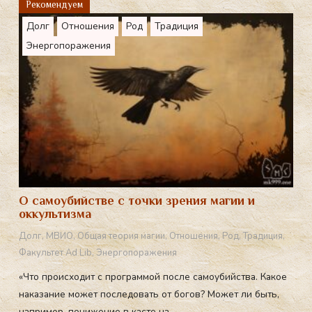
a
Рекомендуем
m
Долг
Отношения
Род
Традиция
Энергопоражения
О самоубийстве с точки зрения магии и
оккультизма
Долг
,
МВИО
,
Общая теория магии
,
Отношения
,
Род
,
Традиция
,
Факультет Ad Lib
,
Энергопоражения
«Что происходит с программой после самоубийства. Какое
наказание может последовать от богов? Может ли быть,
например, понижение в касте на ...