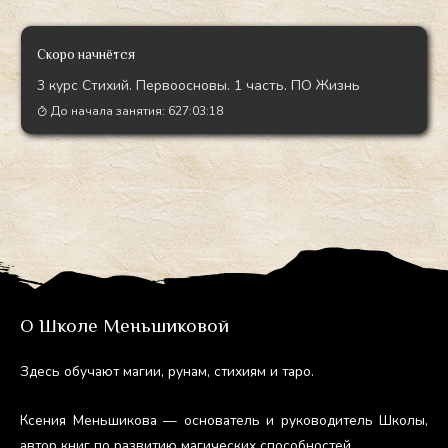
Скоро начнётся
3 курс Стихий. Первоосновы. 1 часть. ПО Жизнь
До начала занятия:
627:03:16
О Школе Меньшиковой
Здесь обу­ча­ют ма­гии, ру­нам, сти­хи­ям и та­ро.
Ксе­ния Мень­ши­кова — ос­но­ватель и ру­ково­дитель Шко­лы,
ав­тор книг по раз­ви­тию ма­гичес­ких спо­соб­ностей.