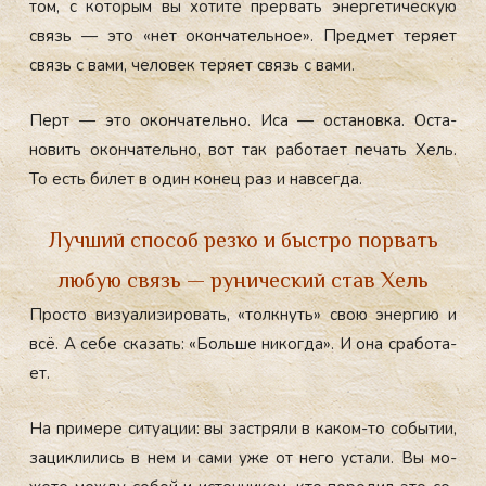
том, с ко­торым вы хо­тите прер­вать энер­ге­тичес­кую
связь — это «нет окон­ча­тель­ное». Пред­мет те­ря­ет
связь с ва­ми, че­ловек те­ря­ет связь с ва­ми.
Перт — это окон­ча­тель­но. Иса — ос­та­нов­ка. Ос­та­
новить окон­ча­тель­но, вот так ра­бота­ет пе­чать Хель.
То есть би­лет в один ко­нец раз и нав­сегда.
Лучший способ резко и быстро порвать
любую связь — рунический став Хель
Прос­то ви­зу­али­зиро­вать, «тол­кнуть» свою энер­гию и
всё. А се­бе ска­зать: «Боль­ше ни­ког­да». И она сра­бота­
ет.
На при­мере си­ту­ации: вы зас­тря­ли в ка­ком-то со­бытии,
за­цик­ли­лись в нем и са­ми уже от не­го ус­та­ли. Вы мо­