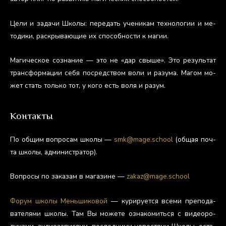
Це­ли и за­дачи Шко­лы: пе­редать уче­никам тех­но­логии и ме­
тоди­ки, рас­кры­ва­ющие их спо­соб­ности к ма­гии.
Ма­гичес­кое соз­на­ние — это не «дар свы­ше». Это ре­зуль­тат
тран­сфор­ма­ции се­бя пос­редс­твом во­ли и ра­зума. Ма­гом мо­
жет стать толь­ко тот, у ко­го есть во­ля и ра­зум.
Контакты
По об­щим воп­ро­сам шко­лы —
smk@mage.school
(об­щая поч­
та шко­лы, ад­ми­нис­тра­тор).
Воп­ро­сы по за­казам в ма­гази­не —
zakaz@mage.school
Фо­рум шко­лы Мень­ши­ковой
— ку­риру­ет­ся все­ми пре­пода­
вате­лями шко­лы. Там Вы мо­жете оз­на­комить­ся с ви­де­оро­