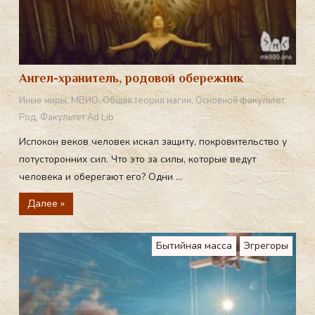
Ангел-хранитель, родовой обережник
Иные миры
,
МВИО
,
Общая теория магии
,
Основной факультет
,
Род
,
Факультет Ad Lib
Испокон веков человек искал защиту, покровительство у
потусторонних сил. Что это за силы, которые ведут
человека и оберегают его? Одни ...
Далее »
Бытийная масса
Эгрегоры