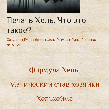
Печать Хель. Что это
такое?
Факультет Руны
/
богиня Хель
,
Ритуалы
,
Руны
,
Северная
традиция
Магический став из двух рун Перт и Иса. Печать Хель руны используется, чтобы окончательно разорвать связь между обьектами. Став печать Хель. Формула Разрыв отношений. Рунические ставы. Знак хозяйки Хельхейма. Что такое Печать богини мёртвых.
Формула Хель.
Магический став хозяйки
Хельхейма