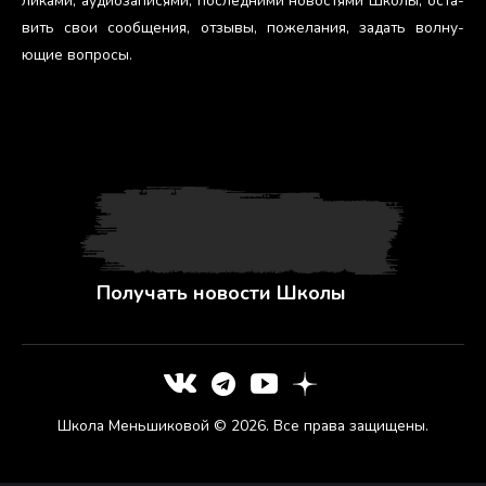
лика­ми, а­уди­оза­пися­ми, пос­ледни­ми но­вос­тя­ми Шко­лы, ос­та­
вить свои со­об­ще­ния, от­зы­вы, по­жела­ния, за­дать вол­ну­
ющие воп­ро­сы.
Получать новости Школы
Школа Меньшиковой © 2026. Все права защищены.