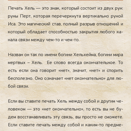
Пе­чать Хель — это знак, ко­торый сос­то­ит из двух рун:
ру­ны Перт, ко­торая пе­речер­кну­та вер­ти­каль­но ру­ной
Иса. Это ма­гичес­кий став, пол­ный раз­рыв от­но­шений и
ко­торый об­ла­да­ет спо­соб­ностью зак­ры­тия лю­бого ка­
нала свя­зи меж­ду чем-то и чем-то.
Наз­ван он так по име­ни бо­гини Хель­хей­ма, бо­гини ми­ра
мер­твых – Хель. Ее сло­во всег­да окон­ча­тель­ное. То
есть ес­ли она го­ворит «нет», зна­чит, «нет» и спо­рить
бес­по­лез­но. Оно оз­на­ча­ет «нет окон­ча­тель­но» для лю­
бой свя­зи.
Ес­ли вы ста­вите пе­чать Хель меж­ду со­бой и дру­гим че­
лове­ком — это «нет окон­ча­тель­но», то есть вы не бу­
дем вос­ста­нав­ли­вать эту связь, вы прос­то не смо­жете.
Ес­ли ста­вите пе­чать меж­ду со­бой и ка­ким-то пред­ме­