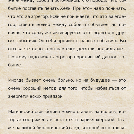
жете меж­ду со­бой и ис­точни­ком, кто по­родил это со­
бытие пос­та­вить пе­чать Хель. При этом на­до по­нимать,
что это за эг­ре­гор. Ес­ли не по­нима­ете, что это за эг­ре­
гор, ста­вить мож­но меж­ду со­бой и со­быти­ем, но по­
нимая, что сра­зу же ак­ти­виру­ет­ся этот эг­ре­гор в дру­
гих со­быти­ях. Он се­бя про­явит в раз­ных со­быти­ях. Вы
от­се­ка­ете од­но, а он вам ещё де­сяток под­ки­дыва­ет.
По­это­му на­до ис­кать эг­ре­гор по­родив­ший дан­ное со­
бытие.
Иног­да бы­ва­ет очень боль­но, но на бу­дущее — это
очень хо­роший ме­тод для то­го, что­бы из­ба­вить­ся от
энер­ге­тичес­ких при­вязок.
Ма­гичес­кий став бо­гини мож­но ста­вить на во­лосы, ко­
торые сос­три­жены и ос­та­ют­ся в па­рик­ма­хер­ской. Так­
же на лю­бой би­оло­гичес­кий след, ко­торый вы ос­тавля­