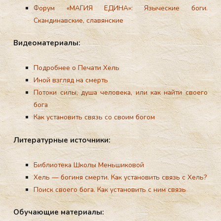
Форум «МАГИЯ ЕДИНА»:
Языческие боги.
Скандинавские, славянские
Ви­де­ома­тери­алы:
Подробнее о Печати Хель
Иной взгляд на смерть
Потоки силы, душа человека, или как найти своего
бога
Как установить связь со своим богом
Ли­тера­тур­ные ис­точни­ки:
Библиотека Школы Меньшиковой
Хель — богиня смерти. Как установить связь с Хель?
Поиск своего бога. Как установить с ним связь
Обу­ча­ющие ма­тери­алы: