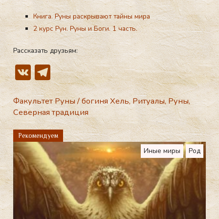
Книга. Руны раскрывают тайны мира
2 курс Рун. Руны и Боги. 1 часть.
Рассказать друзьям:
V
T
K
el
e
Факультет Руны
/
богиня Хель
,
Ритуалы
,
Руны
,
Северная традиция
gr
a
Рекомендуем
m
Иные миры
Род