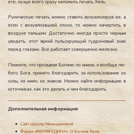
ете, луч­ше все­го сра­зу на­ложить пе­чать Хель.
Ру­ничес­кую пе­чать мож­но ста­вить ви­зу­али­зируя ее, а
ес­ли с ви­зу­али­заци­ей пло­хо, то мож­но на­чер­тить в
воз­ду­хе паль­цем. Дос­та­точ­но иног­да прос­то чёр­ным
уви­деть, этот яр­кий пуль­си­ру­ющий гуд­ро­новый знак
пе­ред гла­зами. Всё ра­бота­ет со­вер­шенно же­лез­но.
Пом­ни­те, что при­зывая Бо­гиню по име­ни, и во­об­ще лю­
бого Бо­га, при­нято бла­года­рить за ис­поль­зо­вание их
си­лы, их имен, их зна­ков. Мож­но най­ти ин­форма­цию в
ис­точни­ках
, как это де­лать и чем бла­года­рить.
До­пол­ни­тель­ная ин­форма­ция:
Сайт Школы Меньшиковой
Форум «МАГИЯ ЕДИНА»: О Богине Хель