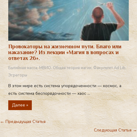
Провокаторы на жизненном пути. Благо или
наказание? Из лекции «Магия в вопросах и
ответах 26».
Бытийная масса
,
МВИО
,
Общая теория магии
,
Факультет Ad Lib
,
Эгрегоры
В этом мире есть система упорядоченности — космос, а
есть система беспорядочности — хаос ...
Далее »
←
Предыдущая Статья
Следующая Статья
→