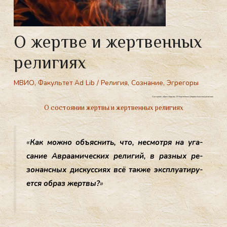
О жертве и жертвенных
религиях
МВИО
,
Факультет Ad Lib
/
Религия
,
Сознание
,
Эгрегоры
Состояние, образ жертвы. О жертвенных (авраамических) религиях
О состоянии жертвы и жертвенных религиях
«
Как мож­но объ­яс­нить, что, нес­мотря на уга­
сание Ав­ра­ами­чес­ких ре­лигий, в раз­ных ре­
зонан­сных дис­кусси­ях всё так­же экс­плу­ати­ру­
ет­ся об­раз жер­твы?
»