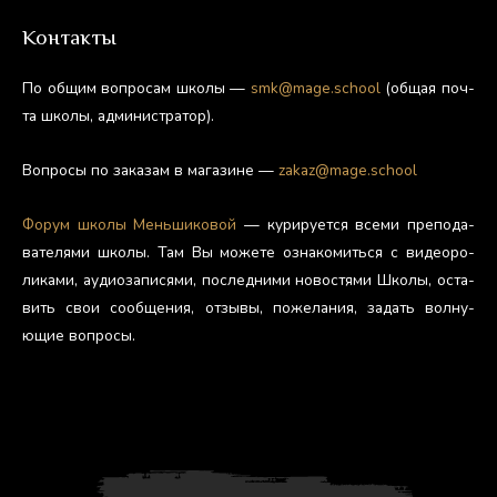
Контакты
По об­щим воп­ро­сам шко­лы —
smk@mage.school
(об­щая поч­
та шко­лы, ад­ми­нис­тра­тор).
Воп­ро­сы по за­казам в ма­гази­не —
zakaz@mage.school
Фо­рум шко­лы Мень­ши­ковой
— ку­риру­ет­ся все­ми пре­пода­
вате­лями шко­лы. Там Вы мо­жете оз­на­комить­ся с ви­де­оро­
лика­ми, а­уди­оза­пися­ми, пос­ледни­ми но­вос­тя­ми Шко­лы, ос­та­
вить свои со­об­ще­ния, от­зы­вы, по­жела­ния, за­дать вол­ну­
ющие воп­ро­сы.