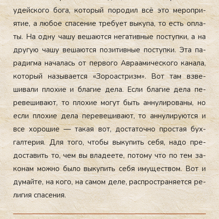
удей­ско­го бо­га, ко­торый по­родил всё это ме­роп­ри­
ятие, а лю­бое спа­сение тре­бу­ет вы­купа, то есть оп­ла­
ты. На од­ну ча­шу ве­ша­ют­ся не­гатив­ные пос­тупки, а на
дру­гую ча­шу ве­ша­ют­ся по­зитив­ные пос­тупки. Эта па­
радиг­ма на­чалась от пер­во­го Ав­ра­ами­чес­ко­го ка­нала,
ко­торый на­зыва­ет­ся «Зо­ро­ас­тризм». Вот там взве­
шива­ли пло­хие и бла­гие де­ла. Ес­ли бла­гие де­ла пе­
реве­шива­ют, то пло­хие мо­гут быть ан­ну­лиро­ваны, но
ес­ли пло­хие де­ла пе­реве­шива­ют, то ан­ну­лиру­ют­ся и
все хо­рошие — та­кая вот, дос­та­точ­но прос­тая бух­
галте­рия. Для то­го, что­бы вы­купить се­бя, на­до пре­
дос­та­вить то, чем вы вла­де­ете, по­тому что по тем за­
конам мож­но бы­ло вы­купить се­бя иму­щес­твом. Вот и
ду­май­те, на ко­го, на са­мом де­ле, рас­простра­ня­ет­ся ре­
лигия спа­сения.