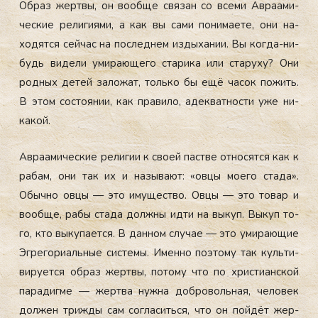
Об­раз жер­твы, он во­об­ще свя­зан со все­ми Ав­ра­ами­
чес­кие ре­лиги­ями, а как вы са­ми по­нима­ете, они на­
ходят­ся сей­час на пос­леднем из­ды­хании. Вы ког­да-ни­
будь ви­дели уми­ра­юще­го ста­рика или ста­руху? Они
род­ных де­тей за­ложат, толь­ко бы ещё ча­сок по­жить.
В этом сос­то­янии, как пра­вило, адек­ватнос­ти уже ни­
какой.
Ав­ра­ами­чес­кие ре­лигии к сво­ей пас­тве от­но­сят­ся как к
ра­бам, они так их и на­зыва­ют: «ов­цы мо­его ста­да».
Обыч­но ов­цы — это иму­щес­тво. Ов­цы — это то­вар и
во­об­ще, ра­бы ста­да дол­жны ид­ти на вы­куп. Вы­куп то­
го, кто вы­купа­ет­ся. В дан­ном слу­чае — это уми­ра­ющие
Эг­ре­гори­аль­ные сис­те­мы. Имен­но по­это­му так куль­ти­
виру­ет­ся об­раз жер­твы, по­тому что по хрис­ти­ан­ской
па­радиг­ме — жер­тва нуж­на доб­ро­воль­ная, че­ловек
дол­жен триж­ды сам сог­ла­сить­ся, что он пой­дёт жер­