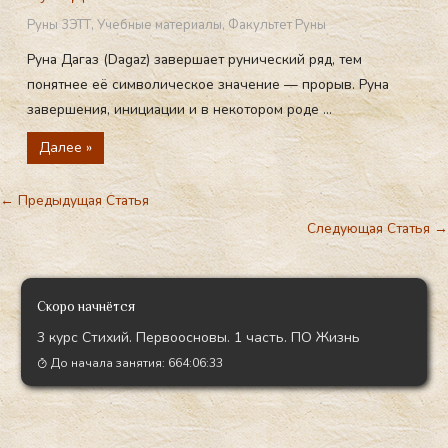
Руны 3ЭТТ
,
Учебные материалы
,
Факультет Руны
Руна Дагаз (Dagaz) завершает рунический ряд, тем
понятнее её символическое значение — прорыв. Руна
завершения, инициации и в некотором роде ...
Далее »
←
Предыдущая Статья
Следующая Статья
→
Скоро начнётся
3 курс Стихий. Первоосновы. 1 часть. ПО Жизнь
До начала занятия:
664:06:32