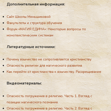
До­пол­ни­тель­ная ин­фор­ма­ция:
Сайт Школы Меньшиковой
Факультеты и структура обучения
Форум «МАГИЯ ЕДИНА»: Некоторые вопросы по
монотеистическим системам
Ли­те­ра­тур­ные ис­точ­ни­ки:
Почему язычество не сопротивляется христианству
Опасность религии для магического развития
Как перейти от христианства к язычеству. Раскрещивание
Ви­де­ома­те­ри­алы:
Опасность погружения в рeлигию. Часть 1. Взгляд с
позиции магического познания.
Опасность погружения в религию. Часть 2. Взгляд с