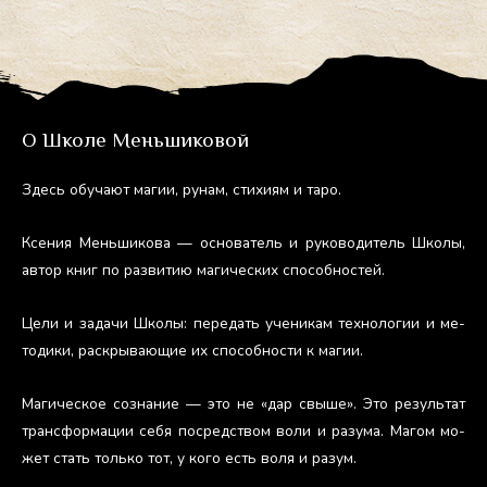
О Школе Меньшиковой
Здесь обу­ча­ют ма­гии, ру­нам, сти­хи­ям и та­ро.
Ксе­ния Мень­ши­кова — ос­но­ватель и ру­ково­дитель Шко­лы,
ав­тор книг по раз­ви­тию ма­гичес­ких спо­соб­ностей.
Це­ли и за­дачи Шко­лы: пе­редать уче­никам тех­но­логии и ме­
тоди­ки, рас­кры­ва­ющие их спо­соб­ности к ма­гии.
Ма­гичес­кое соз­на­ние — это не «дар свы­ше». Это ре­зуль­тат
тран­сфор­ма­ции се­бя пос­редс­твом во­ли и ра­зума. Ма­гом мо­
жет стать толь­ко тот, у ко­го есть во­ля и ра­зум.