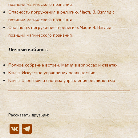
позиции магического познания.
Опасность погружения в религию. Часть 3. Взгляд с
позиции магического познания.
Опасность погружения в религию. Часть 4. Взгляд с
позиции магического познания.
Лич­ный ка­би­нет:
Полное собрание встреч. Магия в вопросах и ответах
Книга. Искусство управления реальностью
Книга. Эгрегоры и система управления реальностью
Рассказать друзьям:
V
T