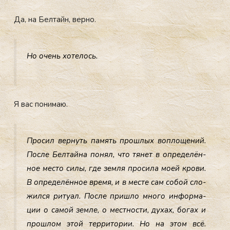
Да, на Бел­тайн, вер­но.
Но очень хо­телось.
Я вас по­нимаю.
Про­сил вер­нуть па­мять прош­лых воп­ло­щений.
Пос­ле Бел­тай­на по­нял, что тя­нет в оп­ре­делён­
ное мес­то си­лы, где зем­ля про­сила мо­ей кро­ви.
В оп­ре­делён­ное вре­мя, и в мес­те сам со­бой сло­
жил­ся ри­ту­ал. Пос­ле приш­ло мно­го ин­форма­
ции о са­мой зем­ле, о мес­тнос­ти, ду­хах, бо­гах и
прош­лом этой тер­ри­тории. Но на этом всё.