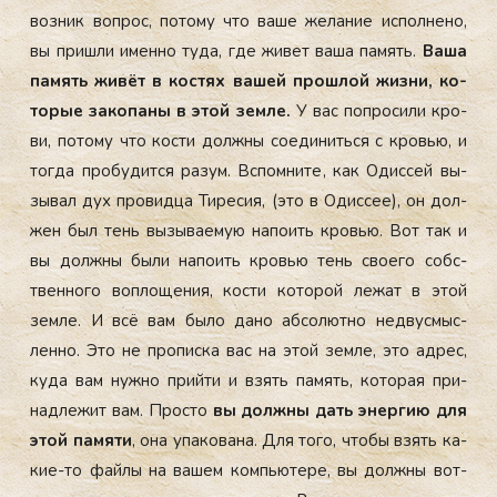
воз­ник воп­рос, по­тому что ва­ше же­лание ис­полне­но,
вы приш­ли имен­но ту­да, где жи­вет ва­ша па­мять.
Ва­ша
па­мять жи­вёт в кос­тях ва­шей прош­лой жиз­ни, ко­
торые за­копа­ны в этой зем­ле.
У вас поп­ро­сили кро­
ви, по­тому что кос­ти дол­жны со­еди­нить­ся с кровью, и
тог­да про­будит­ся ра­зум. Вспом­ни­те, как Одис­сей вы­
зывал дух про­вид­ца Ти­ресия, (это в Одис­сее), он дол­
жен был тень вы­зыва­емую на­по­ить кровью. Вот так и
вы дол­жны бы­ли на­по­ить кровью тень сво­его собс­
твен­но­го воп­ло­щения, кос­ти ко­торой ле­жат в этой
зем­ле. И всё вам бы­ло да­но аб­со­лют­но нед­вусмыс­
ленно. Это не про­пис­ка вас на этой зем­ле, это ад­рес,
ку­да вам нуж­но прий­ти и взять па­мять, ко­торая при­
над­ле­жит вам. Прос­то
вы дол­жны дать энер­гию для
этой па­мяти
, она упа­кова­на. Для то­го, что­бы взять ка­
кие-то фай­лы на ва­шем компь­юте­ре, вы дол­жны вот­