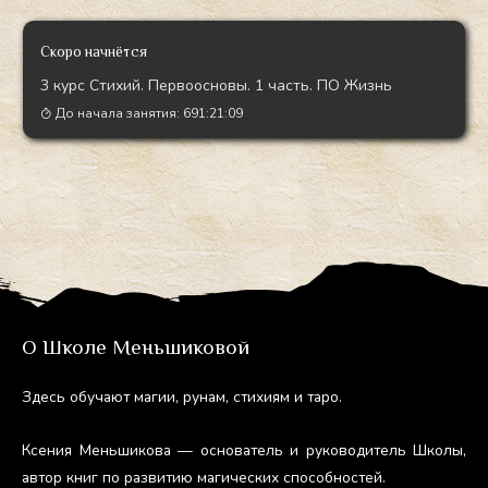
Скоро начнётся
3 курс Стихий. Первоосновы. 1 часть. ПО Жизнь
До начала занятия:
691:21:07
О Школе Меньшиковой
Здесь обу­ча­ют ма­гии, ру­нам, сти­хи­ям и та­ро.
Ксе­ния Мень­ши­кова — ос­но­ватель и ру­ково­дитель Шко­лы,
ав­тор книг по раз­ви­тию ма­гичес­ких спо­соб­ностей.