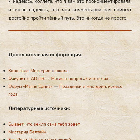
Я на­де­юсь, кол­ле­га, что я вам это про­ком­менти­рова­ла,
и очень на­де­юсь, что мои ком­мента­рии вам по­могут
дос­той­но прой­ти тём­ный путь. Это ни­ког­да не прос­то.
До­пол­ни­тель­ная ин­форма­ция:
Коло Года. Мистерии в школе
Факультет AD LIB
—
Магия в вопросах и ответах
Форум «Магия Едина»
—
Праздники и мистерии, колесо
года
Ли­тера­тур­ные ис­точни­ки:
Бывает, что земля сама тебя зовет
Мистерия Белтайн
Бог Локи. Чему он учит людей