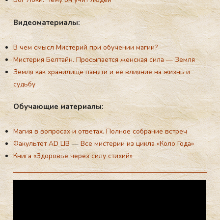
Ви­де­ома­тери­алы:
В чем смысл Мистерий при обучении магии?
Мистерия Белтайн. Просыпается женская сила — Земля
Земля как хранилище памяти и ее влияние на жизнь и
судьбу
Обу­ча­ющие ма­тери­алы:
Магия в вопросах и ответах. Полное собрание встреч
Факультет AD LIB
—
Все мистерии из цикла «Коло Года»
Книга «Здоровье через силу стихий»