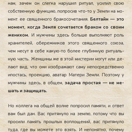
нам, за­чем он слег­ка на­рушил ри­ту­ал, уси­лил свою
собс­твен­ную фун­кцию, поп­ро­сив что-то у Зем­ли на мо­
мент ее свя­щен­но­го бра­косо­чета­ния.
Бел­тайн — это
мо­мент, ког­да Зем­ля со­чета­ет­ся бра­ком со сво­им
же­нихом.
И муж­чи­ны здесь боль­ше вы­пол­ня­ют роль
хра­ните­лей, обе­реж­ни­ков это­го свя­щен­но­го со­юза,
чем не­сут в се­бе ка­кую-то бо­лее глу­бин­ную ри­ту­аль­
ную часть. Жен­щи­ны же в этой мис­те­рии мо­гут или де­
ла­ют вид, что они изоб­ра­жа­ют са­му не­пос­редс­твен­но
ипос­тась, про­ек­цию, ава­тар Ма­тери Зем­ли. По­это­му у
муж­чи­ны здесь, в об­щем,
за­дача прос­тая — не ме­
шать и за­щищать.
Но кол­ле­га на об­щей вол­не поп­ро­сил па­мяти, и от­вет
вам был дан. Вас при­тяну­ло на зем­лю, по­тому что вы
про­сили па­мять прош­лых воп­ло­щений, вас при­тяну­ло
ту­да, где вы мо­жете это взять. И не­понят­но, по­чему