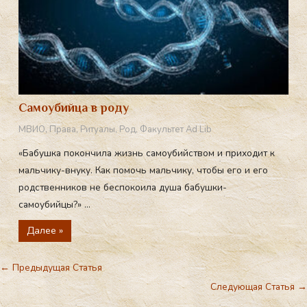
Самоубийца в роду
МВИО
,
Права
,
Ритуалы
,
Род
,
Факультет Ad Lib
«Бабушка покончила жизнь самоубийством и приходит к
мальчику-внуку. Как помочь мальчику, чтобы его и его
родственников не беспокоила душа бабушки-
самоубийцы?» ...
Далее »
←
Предыдущая Статья
Следующая Статья
→