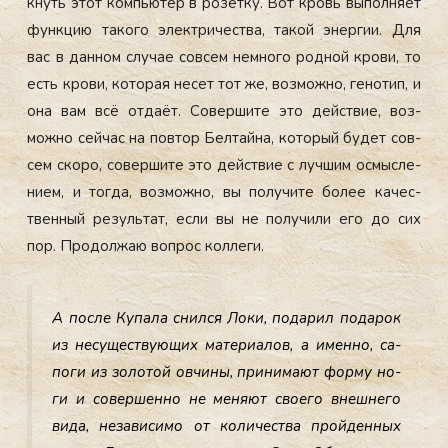
кнуть этот компь­ютер в ро­зет­ку. Вот кровь вы­пол­ня­ет
фун­кцию та­кого элек­три­чес­тва, та­кой энер­гии. Для
вас в дан­ном слу­чае сов­сем нем­но­го род­ной кро­ви, то
есть кро­ви, ко­торая не­сет тот же, воз­можно, ге­нотип, и
она вам всё от­да­ёт. Со­вер­ши­те это дей­ствие, воз­
можно сей­час на пов­тор Бел­тай­на, ко­торый бу­дет сов­
сем ско­ро, со­вер­ши­те это дей­ствие с луч­шим ос­мысле­
ни­ем, и тог­да, воз­можно, вы по­лучи­те бо­лее ка­чес­
твен­ный ре­зуль­тат, ес­ли вы не по­лучи­ли его до сих
пор.
Про­дол­жаю воп­рос кол­ле­ги.
А пос­ле Ку­пала снил­ся Ло­ки, по­дарил по­дарок
из не­сущес­тву­ющих ма­тери­алов, а имен­но, са­
поги из зо­лотой ов­чи­ны, при­нима­ют фор­му но­
ги и со­вер­шенно не ме­ня­ют сво­его внеш­не­го
ви­да, не­зави­симо от ко­личес­тва прой­ден­ных