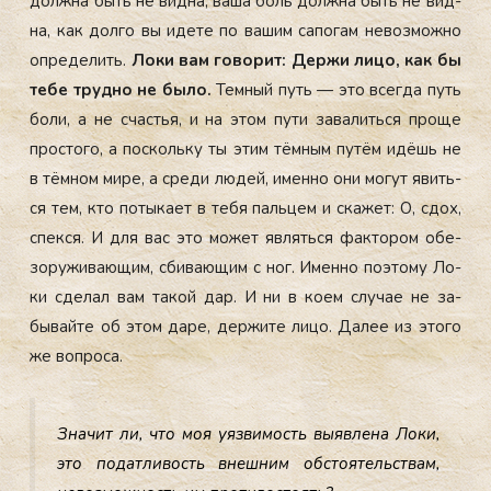
дол­жна быть не вид­на, ва­ша боль дол­жна быть не вид­
на, как дол­го вы иде­те по ва­шим са­погам не­воз­можно
оп­ре­делить.
Ло­ки вам го­ворит: Дер­жи ли­цо, как бы
те­бе труд­но не бы­ло.
Тем­ный путь — это всег­да путь
бо­ли, а не счастья, и на этом пу­ти за­валить­ся про­ще
прос­то­го, а пос­коль­ку ты этим тём­ным пу­тём идёшь не
в тём­ном ми­ре, а сре­ди лю­дей, имен­но они мо­гут явить­
ся тем, кто по­тыка­ет в те­бя паль­цем и ска­жет: О, сдох,
спек­ся. И для вас это мо­жет яв­лять­ся фак­то­ром обе­
зору­жива­ющим, сби­ва­ющим с ног. Имен­но по­это­му Ло­
ки сде­лал вам та­кой дар. И ни в ко­ем слу­чае не за­
бывай­те об этом да­ре, дер­жи­те ли­цо.
Да­лее из это­го
же воп­ро­са.
Зна­чит ли, что моя у­яз­ви­мость вы­яв­ле­на Ло­ки,
это по­дат­ли­вость внеш­ним об­сто­ятель­ствам,