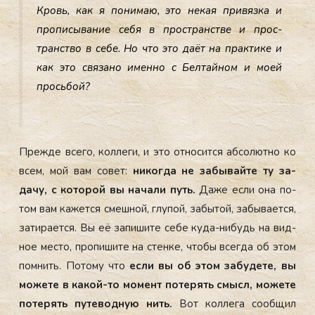
Кровь, как я по­нимаю, это не­кая при­вяз­ка и
про­писы­вание се­бя в прос­транс­тве и прос­
транс­тво в се­бе. Но что это да­ёт на прак­ти­ке и
как это свя­зано имен­но с Бел­тай­ном и мо­ей
прось­бой?
Преж­де все­го, кол­ле­ги, и это от­но­сит­ся аб­со­лют­но ко
всем, мой вам со­вет:
ни­ког­да не за­бывай­те ту за­
дачу, с ко­торой вы на­чали путь.
Да­же ес­ли она по­
том вам ка­жет­ся смеш­ной, глу­пой, за­бытой, за­быва­ет­ся,
за­тира­ет­ся. Вы её за­пиши­те се­бе ку­да-ни­будь на вид­
ное мес­то, про­пиши­те на стен­ке, что­бы всег­да об этом
пом­нить. По­тому что
ес­ли вы об этом за­буде­те, вы
мо­жете в ка­кой-то мо­мент по­терять смысл, мо­жете
по­терять пу­тевод­ную нить.
Вот кол­ле­га со­об­щил