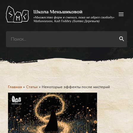
Перейти
к
содержимому
Search
Search Button
for:
Главная
Статьи
Некоторые эффекты после мистерий