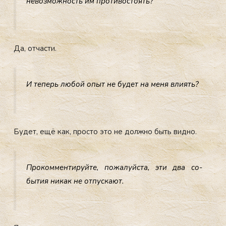
не­воз­можность им про­тивос­то­ять?
Да, от­части.
И те­перь лю­бой опыт не бу­дет на ме­ня вли­ять?
Бу­дет, ещё как, прос­то это не дол­жно быть вид­но.
Про­ком­менти­руй­те, по­жалуй­ста, эти два со­
бытия ни­как не от­пуска­ют.