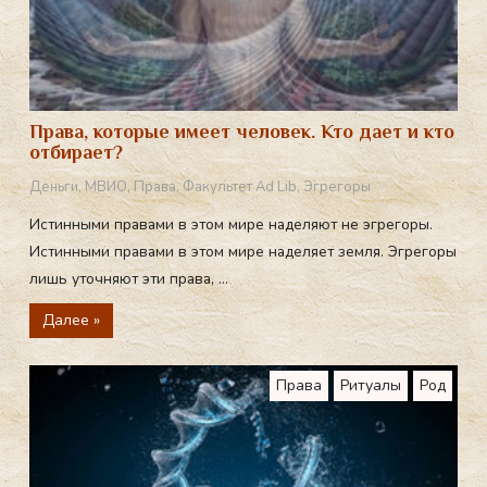
Права, которые имеет человек. Кто дает и кто
отбирает?
Деньги
,
МВИО
,
Права
,
Факультет Ad Lib
,
Эгрегоры
Истинными правами в этом мире наделяют не эгрегоры.
Истинными правами в этом мире наделяет земля. Эгрегоры
лишь уточняют эти права, ...
Далее »
Права
Ритуалы
Род