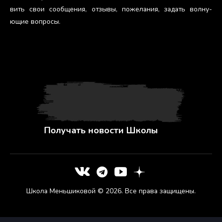
вить свои со­об­ще­ния, от­зы­вы, по­жела­ния, за­дать вол­ну­
ющие воп­ро­сы.
Получать новости Школы
Школа Меньшиковой © 2026. Все права защищены.