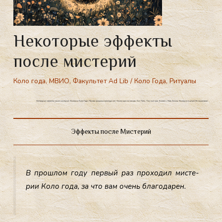
Некоторые эффекты
после мистерий
Коло года
,
МВИО
,
Факультет Ad Lib
/
Коло Года
,
Ритуалы
Некоторые эффекты после мистерий. Мистерии Коло Года. Память прошлых воплощений. Земля хранит память. Бог Локи. Темный путь. Белтайн. Мать Земля. Мистерии в школе Меньшиковой.
Эффекты после Мистерий
В прош­лом го­ду пер­вый раз про­ходил мис­те­
рии Ко­ло го­да, за что вам очень бла­года­рен.