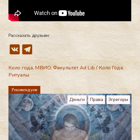
Рассказать друзьям:
V
T
K
el
e
Коло года
,
МВИО
,
Факультет Ad Lib
/
Коло Года
,
Ритуалы
gr
a
Рекомендуем
m
Деньги
Права
Эгрегоры