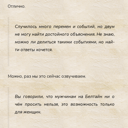
От­лично.
Слу­чилось мно­го пе­ремен и со­бытий, но двум
не мо­гу най­ти дос­той­но­го объ­яс­не­ния. Не знаю,
мож­но ли де­лить­ся та­кими со­быти­ями, но най­
ти от­ве­ты хо­чет­ся.
Мож­но, раз мы это сей­час оз­ву­чива­ем.
Вы го­вори­ли, что муж­чи­нам на Бел­тайн ни о
чём про­сить нель­зя, это воз­можность толь­ко
для жен­щин.