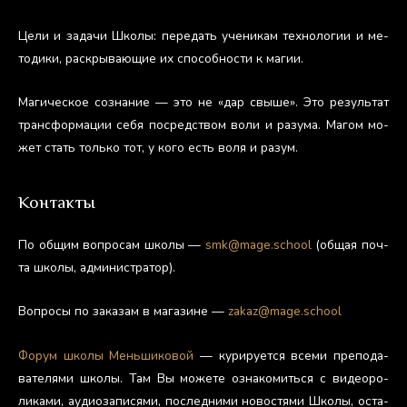
Це­ли и за­дачи Шко­лы: пе­редать уче­никам тех­но­логии и ме­
тоди­ки, рас­кры­ва­ющие их спо­соб­ности к ма­гии.
Ма­гичес­кое соз­на­ние — это не «дар свы­ше». Это ре­зуль­тат
тран­сфор­ма­ции се­бя пос­редс­твом во­ли и ра­зума. Ма­гом мо­
жет стать толь­ко тот, у ко­го есть во­ля и ра­зум.
Контакты
По об­щим воп­ро­сам шко­лы —
smk@mage.school
(об­щая поч­
та шко­лы, ад­ми­нис­тра­тор).
Воп­ро­сы по за­казам в ма­гази­не —
zakaz@mage.school
Фо­рум шко­лы Мень­ши­ковой
— ку­риру­ет­ся все­ми пре­пода­
вате­лями шко­лы. Там Вы мо­жете оз­на­комить­ся с ви­де­оро­
лика­ми, а­уди­оза­пися­ми, пос­ледни­ми но­вос­тя­ми Шко­лы, ос­та­