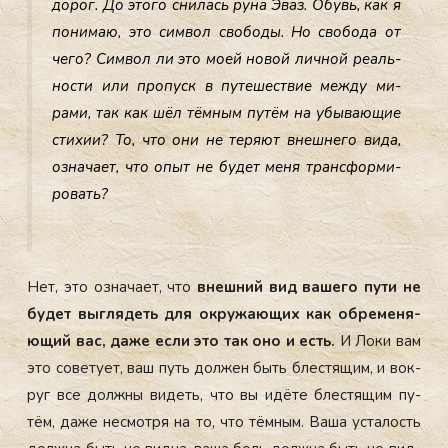
до­рог. До это­го сни­лась ру­на Эваз. Обувь, как я
по­нимаю, это сим­вол сво­боды. Но сво­бода от
че­го? Сим­вол ли это мо­ей но­вой лич­ной ре­аль­
нос­ти или про­пуск в пу­тешес­твие меж­ду ми­
рами, так как шёл тём­ным пу­тём на убы­ва­ющие
сти­хии? То, что они не те­ря­ют внеш­не­го ви­да,
оз­на­ча­ет, что опыт не бу­дет ме­ня тран­сфор­ми­
ровать?
Нет, это оз­на­ча­ет, что
внеш­ний вид ва­шего пу­ти не
бу­дет выг­ля­деть для ок­ру­жа­ющих как об­ре­меня­
ющий вас, да­же ес­ли это так оно и есть.
И Ло­ки вам
это со­вету­ет, ваш путь дол­жен быть блес­тя­щим, и вок­
руг все дол­жны ви­деть, что вы идё­те блес­тя­щим пу­
тём, да­же нес­мотря на то, что тём­ным. Ва­ша ус­та­лость