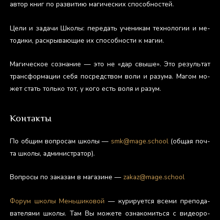
ав­тор книг по раз­ви­тию ма­гичес­ких спо­соб­ностей.
Це­ли и за­дачи Шко­лы: пе­редать уче­никам тех­но­логии и ме­
тоди­ки, рас­кры­ва­ющие их спо­соб­ности к ма­гии.
Ма­гичес­кое соз­на­ние — это не «дар свы­ше». Это ре­зуль­тат
тран­сфор­ма­ции се­бя пос­редс­твом во­ли и ра­зума. Ма­гом мо­
жет стать толь­ко тот, у ко­го есть во­ля и ра­зум.
Контакты
По об­щим воп­ро­сам шко­лы —
smk@mage.school
(об­щая поч­
та шко­лы, ад­ми­нис­тра­тор).
Воп­ро­сы по за­казам в ма­гази­не —
zakaz@mage.school
Фо­рум шко­лы Мень­ши­ковой
— ку­риру­ет­ся все­ми пре­пода­
вате­лями шко­лы. Там Вы мо­жете оз­на­комить­ся с ви­де­оро­