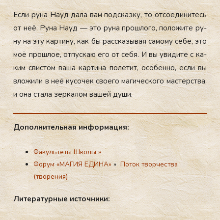
Ес­ли ру­на На­уд да­ла вам под­сказ­ку, то от­со­еди­нитесь
от неё. Ру­на На­уд — это ру­на прош­ло­го, по­ложи­те ру­
ну на эту кар­ти­ну, как бы рас­ска­зывая са­мому се­бе, это
моё прош­лое, от­пускаю его от се­бя. И вы уви­дите с ка­
ким свис­том ва­ша кар­ти­на по­летит, осо­бен­но, ес­ли вы
вло­жили в неё ку­сочек сво­его ма­гичес­ко­го мас­терс­тва,
и она ста­ла зер­ка­лом ва­шей ду­ши.
До­пол­ни­тель­ная ин­фор­ма­ция:
Факультеты Школы »
Форум «МАГИЯ ЕДИНА»
»
Поток творчества
(творения)
Ли­те­ра­тур­ные ис­точ­ни­ки: