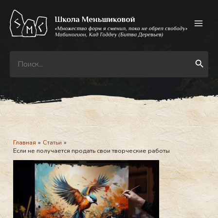
Перейти
к
содержимому
Search
Search Button
for:
Главная
Статьи
Если не получается продать свои творческие работы