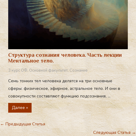
Структура сознания человека. Часть лекции
Ментальное тело.
3 курс ОФ
,
Основной факультет
,
Сознание
Семь тонких тел человека делятся на три основные
сферы: физическое, эфирное, астральное тело. И они в
совокупности составляют функцию подсознания, ...
Далее »
←
Предыдущая Статья
Следующая Статья
→