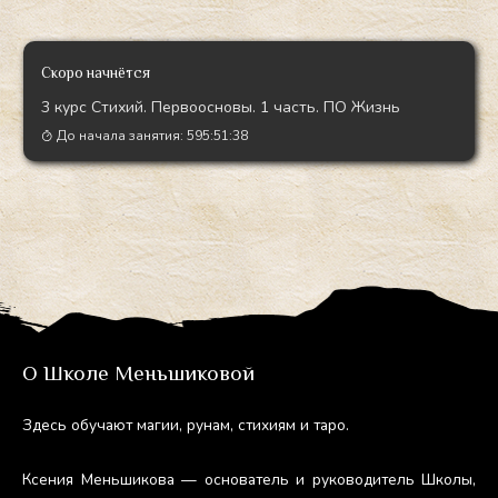
Скоро начнётся
3 курс Стихий. Первоосновы. 1 часть. ПО Жизнь
До начала занятия:
595:51:37
О Школе Меньшиковой
Здесь обу­ча­ют ма­гии, ру­нам, сти­хи­ям и та­ро.
Ксе­ния Мень­ши­кова — ос­но­ватель и ру­ково­дитель Шко­лы,