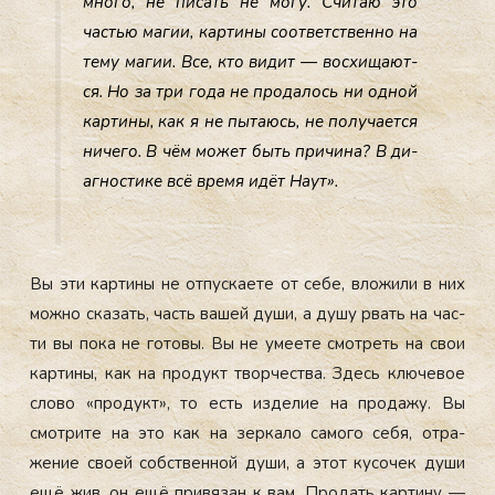
мно­го, не пи­сать не мо­гу. Счи­таю это
частью ма­гии, кар­ти­ны со­от­ветс­твен­но на
те­му ма­гии. Все, кто ви­дит — вос­хи­ща­ют­
ся. Но за три го­да не про­далось ни од­ной
кар­ти­ны, как я не пы­та­юсь, не по­луча­ет­ся
ни­чего. В чём мо­жет быть при­чина? В ди­
аг­ности­ке всё вре­мя идёт На­ут».
Вы эти кар­ти­ны не от­пуска­ете от се­бе, вло­жили в них
мож­но ска­зать, часть ва­шей ду­ши, а ду­шу рвать на час­
ти вы по­ка не го­товы. Вы не уме­ете смот­реть на свои
кар­ти­ны, как на про­дукт твор­чес­тва. Здесь клю­чевое
сло­во «про­дукт», то есть из­де­лие на про­дажу. Вы
смот­ри­те на это как на зер­ка­ло са­мого се­бя, от­ра­
жение сво­ей собс­твен­ной ду­ши, а этот ку­сочек ду­ши
ещё жив, он ещё при­вязан к вам. Про­дать кар­ти­ну —