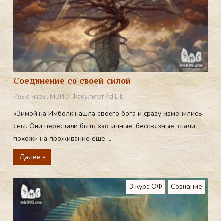
Соединение со своей силой
Иные миры
,
МВИО
,
Факультет Ad Lib
«Зимой на Имболк нашла своего бога и сразу изменились
сны. Они перестали быть хаотичные, бессвязные, стали
похожи на проживание ещё ...
Далее »
3 курс ОФ
Сознание