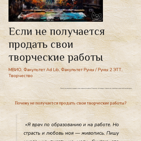
Если не получается
продать свои
творческие работы
МВИО
,
Факультет Ad Lib
,
Факультет Руны
/
Руны 2 ЭТТ
,
Творчество
Почему не получается продать свои творческие работы? Картины, как продукт творчества, отражение своей собственной души, .
Почему не получается продать свои творческие работы?
«Я врач по об­ра­зова­нию и на ра­боте. Но
страсть и лю­бовь моя — жи­вопись. Пи­шу