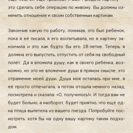
это сде­лать се­бе опе­рацию по жи­вому. Вы дол­жны из­
ме­нить от­но­шение к сво­им собс­твен­ным кар­ти­нам.
За­кон­чив ка­кую-то ра­боту, по­нимая, это был ре­бёнок,
по­ка я её пи­сала, я его вос­пи­тыва­ла, но я кар­ти­ну за­
кон­чи­ла и это как буд­то бы его 18-ле­тие. Те­перь я
дол­жна его вы­пус­тить, от­пустить от се­бя на сво­бод­ный
по­лёт. Да я вло­жила ду­шу, как в сво­его ре­бён­ка, воз­
можно, но это не вло­жение ду­ши в пря­мом смыс­ле, это
от­ра­жение мо­ей ду­ши. Ду­ша моя ос­та­лась при мне, я
её прос­то от­пе­чата­ла, а по­том отош­ла нем­но­го на­зад,
пос­мотре­ла и ска­зала: «О, по­лучи­лось!». И тог­да вам не
бу­дет боль­но, а на­обо­рот, бу­дет при­ят­но, что ещё од­
на пти­ца вы­лете­ла из ва­шего гнез­да. Поп­ро­буй­те пос­
мотреть хо­тя бы на од­ну ва­шу кар­ти­ну та­ким под­хо­
дом.