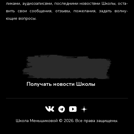
лика­ми, а­уди­оза­пися­ми, пос­ледни­ми но­вос­тя­ми Шко­лы, ос­та­
вить свои со­об­ще­ния, от­зы­вы, по­жела­ния, за­дать вол­ну­
ющие воп­ро­сы.
Получать новости Школы
Школа Меньшиковой © 2026. Все права защищены.