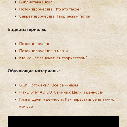
Библиотека Школы
Поток твoрчества. Что это такое?
Секрет творчества. Творческий поток
Ви­де­ома­те­ри­алы:
Поток твoрчества
Поток твoрчества в магии
Кто может заниматься творчеством?
Обу­ча­ющие ма­те­ри­алы:
6 БК Потоки сил. Все семи­нары
Факультет AD LIB. Семинар: Цели и ценности
Книга. Цели и ценности. Как перестать быть таким,
как все