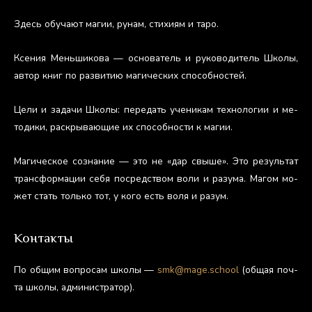
Здесь обу­ча­ют ма­гии, ру­нам, сти­хи­ям и та­ро.
Ксе­ния Мень­ши­кова — ос­но­ватель и ру­ково­дитель Шко­лы,
ав­тор книг по раз­ви­тию ма­гичес­ких спо­соб­ностей.
Це­ли и за­дачи Шко­лы: пе­редать уче­никам тех­но­логии и ме­
тоди­ки, рас­кры­ва­ющие их спо­соб­ности к ма­гии.
Ма­гичес­кое соз­на­ние — это не «дар свы­ше». Это ре­зуль­тат
тран­сфор­ма­ции се­бя пос­редс­твом во­ли и ра­зума. Ма­гом мо­
жет стать толь­ко тот, у ко­го есть во­ля и ра­зум.
Контакты
По об­щим воп­ро­сам шко­лы —
smk@mage.school
(об­щая поч­
та шко­лы, ад­ми­нис­тра­тор).