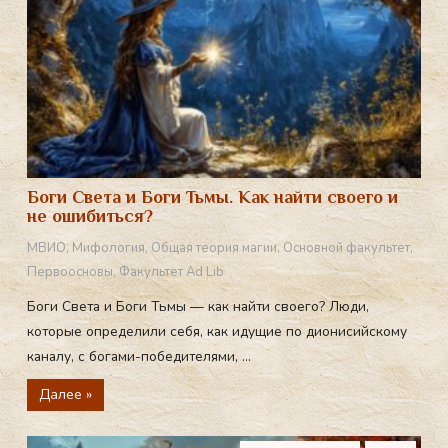
Боги Света и Боги Тьмы. Как найти своего и
не ошибиться?
МВИО
,
Мифология
,
Общая теория магии
,
Основной факультет
,
Первоосновы
,
Факультет Ad Lib
Боги Света и Боги Тьмы — как найти своего? Люди,
которые определили себя, как идущие по дионисийскому
каналу, с богами-победителями, ...
Далее »