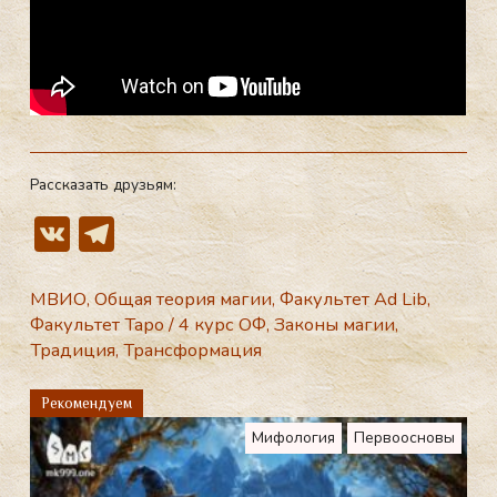
Рассказать друзьям:
V
T
K
el
e
МВИО
,
Общая теория магии
,
Факультет Ad Lib
,
Факультет Таро
/
4 курс ОФ
,
Законы магии
,
gr
Традиция
,
Трансформация
a
m
Рекомендуем
Мифология
Первоосновы