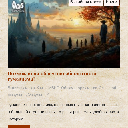
Бытийная масса
Книги
Возможно ли общество абсолютного
гуманизма?
Бытийная масса
,
Книги
,
МВИО
,
Общая теория магии
,
Основной
факультет
,
Факультет Ad Lib
Гуманизм в тех реалиях, в которых мы с вами живем, — это
в большей степени какая-то разыгрываемая удобная карта,
которую ...