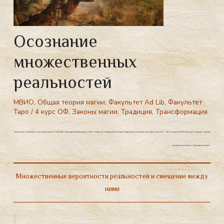
Осознание
множественных
реальностей
МВИО
,
Общая теория магии
,
Факультет Ad Lib
,
Факультет
Таро
/
4 курс ОФ
,
Законы магии
,
Традиция
,
Трансформация
Осознание множественных реальностей. Множественные вероятности реальностей. Смещение между реальностями. Параллельные реальности. Где внимание — там и энергия. Изменить свое будущее. Сделать
правильный выбор. Свобода выбора.
Множественные вероятности реальностей и смещение между
ними