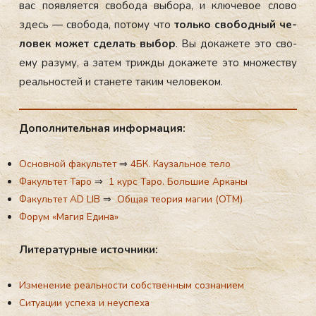
вас по­яв­ля­ет­ся сво­бода вы­бора, и клю­чевое сло­во
здесь — сво­бода, по­тому что
толь­ко сво­бод­ный че­
ловек мо­жет сде­лать вы­бор
. Вы до­каже­те это сво­
ему ра­зуму, а за­тем триж­ды до­каже­те это мно­жес­тву
ре­аль­нос­тей и ста­нете та­ким че­лове­ком.
До­пол­ни­тель­ная ин­фор­ма­ция:
Основной факультет
⇒
4БК. Каузальное тело
Факультет Таро
⇒
1 курс Таро. Большие Арканы
Факультет AD LIB
⇒
Общая теория магии (ОТМ)
Форум «Магия Едина»
Ли­те­ра­тур­ные ис­точ­ни­ки:
Изменение реальности собственным сознанием
Ситуации успеха и неуспеха