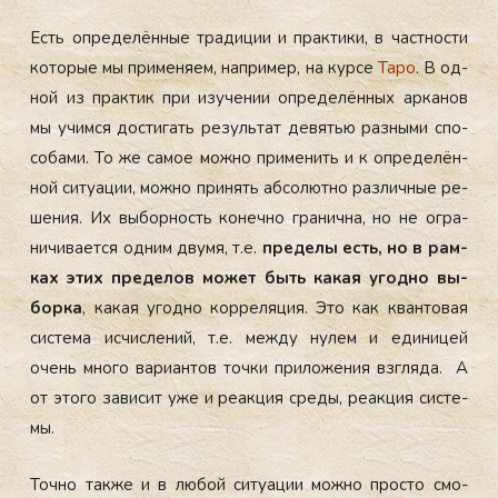
Есть оп­ре­делён­ные тра­диции и прак­ти­ки, в час­тнос­ти
ко­торые мы при­меня­ем, нап­ри­мер, на кур­се
Та­ро
. В од­
ной из прак­тик при изу­чении оп­ре­делён­ных ар­ка­нов
мы учим­ся дос­ти­гать ре­зуль­тат де­вятью раз­ны­ми спо­
соба­ми. То же са­мое мож­но при­менить и к оп­ре­делён­
ной си­ту­ации, мож­но при­нять аб­со­лют­но раз­личные ре­
шения. Их вы­бор­ность ко­неч­но гра­нич­на, но не ог­ра­
ничи­ва­ет­ся од­ним дву­мя, т.е.
пре­делы есть, но в рам­
ках этих пре­делов мо­жет быть ка­кая угод­но вы­
бор­ка
, ка­кая угод­но кор­ре­ляция. Это как кван­то­вая
сис­те­ма ис­числе­ний, т.е. меж­ду ну­лем и еди­ницей
очень мно­го ва­ри­ан­тов точ­ки при­ложе­ния взгля­да. А
от это­го за­висит уже и ре­ак­ция сре­ды, ре­ак­ция сис­те­
мы.
Точ­но так­же и в лю­бой си­ту­ации мож­но прос­то смо­