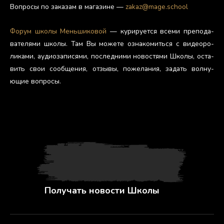
Воп­ро­сы по за­казам в ма­гази­не —
zakaz@mage.school
Фо­рум шко­лы Мень­ши­ковой
— ку­риру­ет­ся все­ми пре­пода­
вате­лями шко­лы. Там Вы мо­жете оз­на­комить­ся с ви­де­оро­
лика­ми, а­уди­оза­пися­ми, пос­ледни­ми но­вос­тя­ми Шко­лы, ос­та­
вить свои со­об­ще­ния, от­зы­вы, по­жела­ния, за­дать вол­ну­
ющие воп­ро­сы.
Получать новости Школы