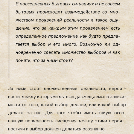
В пов­седнев­ных бы­товых си­ту­аци­ях и не сов­сем
бы­товых про­ис­хо­дит вза­имо­дей­ствие со мно­
жес­твом про­яв­ле­ний ре­аль­нос­ти и та­кое ощу­
щение, что за каж­дым этим про­яв­ле­ни­ем есть
оп­ре­делен­ное пред­ло­жение, как буд­то пред­ла­
га­ет­ся вы­бор и его мно­го. Воз­можно ли од­
новре­мен­но сде­лать мно­жес­тво вы­боров и как
по­нять, что за ни­ми сто­ит?
За ни­ми сто­ят мно­жес­твен­ные ре­аль­нос­ти, ве­ро­ят­
ности, меж­ду ко­торы­ми мы всег­да сме­ща­ем­ся в за­виси­
мос­ти от то­го, ка­кой вы­бор де­ла­ем, или ка­кой вы­бор
де­ла­ют за нас. Для то­го что­бы иметь та­кую осоз­
нанную воз­можность сме­щения меж­ду эти­ми ве­ро­ят­
ностя­ми и вы­бор дол­жен де­лать­ся осоз­нанно.