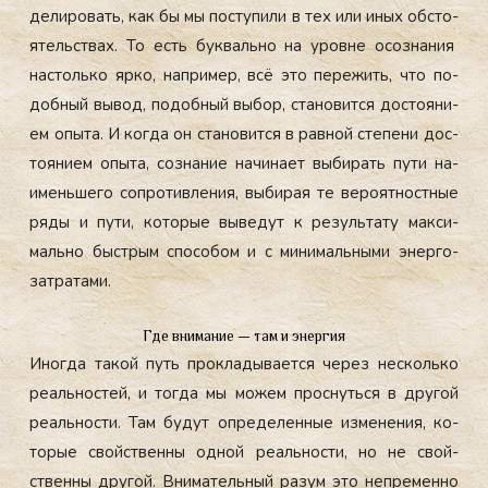
дели­ровать, как бы мы пос­ту­пили в тех или иных об­сто­
ятель­ствах. То есть бук­валь­но на уров­не осоз­на­ния
нас­толь­ко яр­ко, нап­ри­мер, всё это пе­режить, что по­
доб­ный вы­вод, по­доб­ный вы­бор, ста­новит­ся дос­то­яни­
ем опы­та. И ког­да он ста­новит­ся в рав­ной сте­пени дос­
то­яни­ем опы­та, соз­на­ние на­чина­ет вы­бирать пу­ти на­
имень­ше­го соп­ро­тив­ле­ния, вы­бирая те ве­ро­ят­нос­тные
ря­ды и пу­ти, ко­торые вы­ведут к ре­зуль­та­ту мак­си­
маль­но быс­трым спо­собом и с ми­нималь­ны­ми энер­го­
зат­ра­тами.
Где внимание — там и энергия
Иног­да та­кой путь прок­ла­дыва­ет­ся че­рез нес­коль­ко
ре­аль­нос­тей, и тог­да мы мо­жем прос­нуть­ся в дру­гой
ре­аль­нос­ти. Там бу­дут оп­ре­делен­ные из­ме­нения, ко­
торые свой­ствен­ны од­ной ре­аль­нос­ти, но не свой­
ствен­ны дру­гой. Вни­матель­ный ра­зум это неп­ре­мен­но