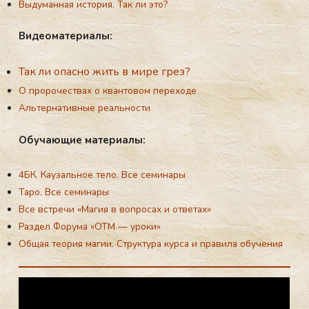
Выдуманная история. Так ли это?
Ви­де­ома­те­ри­алы:
Так ли опасно жить в мире грез?
О пророчествах о квантовом переходе
Альтернативные реальности
Обу­ча­ющие ма­те­ри­алы:
4БК. Каузальное тело. Все семинары
Таро. Все семинары
Все встречи «Магия в вопросах и ответах»
Раздел Форума «ОТМ — уроки»
Общая теория магии. Структура курса и правила обучения