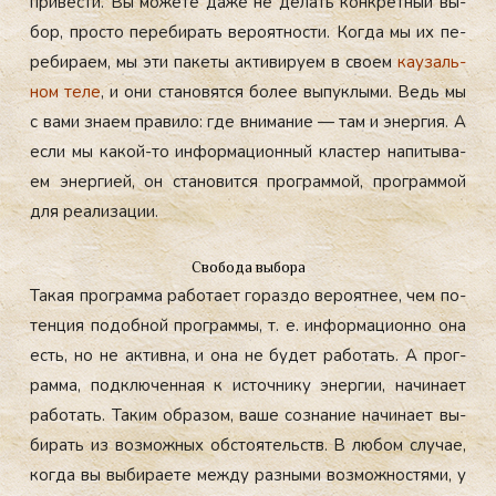
при­вес­ти. Вы мо­жете да­же не де­лать кон­крет­ный вы­
бор, прос­то пе­реби­рать ве­ро­ят­ности. Ког­да мы их пе­
реби­ра­ем, мы эти па­кеты ак­ти­виру­ем в сво­ем
ка­узаль­
ном те­ле
, и они ста­новят­ся бо­лее вы­пук­лы­ми. Ведь мы
с ва­ми зна­ем пра­вило: где вни­мание — там и энер­гия. А
ес­ли мы ка­кой-то ин­форма­ци­он­ный клас­тер на­питы­ва­
ем энер­ги­ей, он ста­новит­ся прог­раммой, прог­раммой
для ре­али­зации.
Свобода выбора
Та­кая прог­рамма ра­бота­ет го­раз­до ве­ро­ят­нее, чем по­
тен­ция по­доб­ной прог­раммы, т. е. ин­форма­ци­он­но она
есть, но не ак­тивна, и она не бу­дет ра­ботать. А прог­
рамма, под­клю­чен­ная к ис­точни­ку энер­гии, на­чина­ет
ра­ботать. Та­ким об­ра­зом, ва­ше соз­на­ние на­чина­ет вы­
бирать из воз­можных об­сто­ятель­ств. В лю­бом слу­чае,
ког­да вы вы­бира­ете меж­ду раз­ны­ми воз­можнос­тя­ми, у