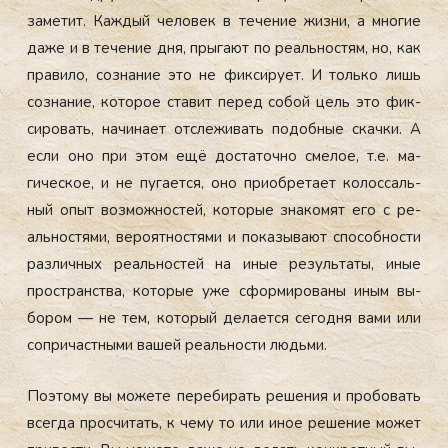
за­метит. Каж­дый че­ловек в те­чение жиз­ни, а мно­гие
да­же и в те­чение дня, пры­га­ют по ре­аль­нос­тям, но, как
пра­вило, соз­на­ние это не фик­си­ру­ет. И толь­ко лишь
соз­на­ние, ко­торое ста­вит пе­ред со­бой цель это фик­
си­ровать, на­чина­ет от­сле­живать по­доб­ные скач­ки. А
ес­ли оно при этом ещё дос­та­точ­но сме­лое, т.е. ма­
гичес­кое, и не пу­га­ет­ся, оно при­об­ре­та­ет ко­лос­саль­
ный опыт воз­можнос­тей, ко­торые зна­комят его с ре­
аль­нос­тя­ми, ве­ро­ят­ностя­ми и по­казы­ва­ют спо­соб­ности
раз­личных ре­аль­нос­тей на иные ре­зуль­та­ты, иные
прос­транс­тва, ко­торые уже сфор­ми­рова­ны иным вы­
бором — не тем, ко­торый де­ла­ет­ся се­год­ня ва­ми или
соп­ри­час­тны­ми ва­шей ре­аль­нос­ти людь­ми.
По­это­му вы мо­жете пе­реби­рать ре­шения и про­бовать
всег­да прос­чи­тать, к че­му то или иное ре­шение мо­жет