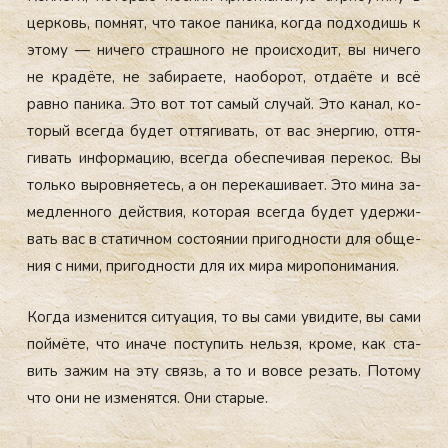
цер­ковь, пом­нят, что та­кое па­ника, ког­да под­хо­дишь к
это­му — ни­чего страш­но­го не про­ис­хо­дит, вы ни­чего
не кра­дёте, не за­бира­ете, на­обо­рот, от­да­ёте и всё
рав­но па­ника. Это вот тот са­мый слу­чай. Это ка­нал, ко­
торый всег­да бу­дет от­тя­гивать, от вас энер­гию, от­тя­
гивать ин­форма­цию, всег­да обес­пе­чивая пе­рекос. Вы
толь­ко вы­ров­ня­етесь, а он пе­река­шива­ет. Это ми­на за­
мед­ленно­го дей­ствия, ко­торая всег­да бу­дет удер­жи­
вать вас в ста­тич­ном сос­то­янии при­год­ности для об­ще­
ния с ни­ми, при­год­ности для их ми­ра ми­ропо­нима­ния.
Ког­да из­ме­нит­ся си­ту­ация, то вы са­ми уви­дите, вы са­ми
пой­мё­те, что ина­че пос­ту­пить нель­зя, кро­ме, как ста­
вить за­жим на эту связь, а то и вов­се ре­зать. По­тому
что они не из­ме­нят­ся. Они ста­рые.