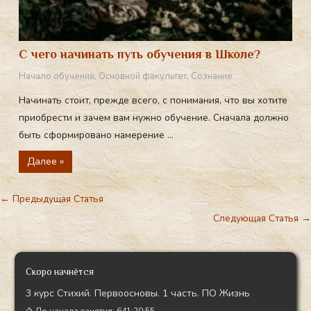
С чего начинать путь обучения в Школе?
Начало обучения
,
Основной факультет
,
Сознание
Начинать стоит, прежде всего, с понимания, что вы хотите
приобрести и зачем вам нужно обучение. Сначала должно
быть сформировано намерение ...
Далее »
←
Предыдущая Статья
Следующая Статья
→
Скоро начнётся
3 курс Стихий. Первоосновы. 1 часть. ПО Жизнь
До начала занятия:
641:20:54