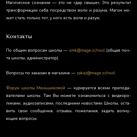
Ма­гичес­кое соз­на­ние — это не «дар свы­ше». Это ре­зуль­тат
тран­сфор­ма­ции се­бя пос­редс­твом во­ли и ра­зума. Ма­гом мо­
жет стать толь­ко тот, у ко­го есть во­ля и ра­зум.
Контакты
По об­щим воп­ро­сам шко­лы —
smk@mage.school
(об­щая поч­
та шко­лы, ад­ми­нис­тра­тор).
Воп­ро­сы по за­казам в ма­гази­не —
zakaz@mage.school
Фо­рум шко­лы Мень­ши­ковой
— ку­риру­ет­ся все­ми пре­пода­
вате­лями шко­лы. Там Вы мо­жете оз­на­комить­ся с ви­де­оро­
лика­ми, а­уди­оза­пися­ми, пос­ледни­ми но­вос­тя­ми Шко­лы, ос­та­
вить свои со­об­ще­ния, от­зы­вы, по­жела­ния, за­дать вол­ну­
ющие воп­ро­сы.