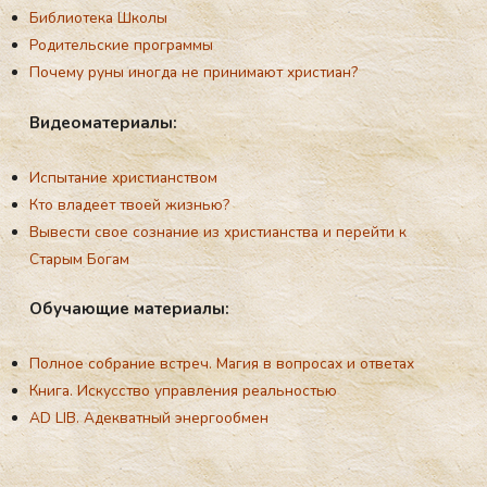
Библиотека Школы
Родительские программы
Почему руны иногда не принимают христиан?
Ви­де­ома­те­ри­алы:
Испытaние христианством
Кто владеет твоей жизнью?
Вывести свое сознание из христианства и перейти к
Старым Богам
Обу­ча­ющие ма­те­ри­алы:
Полное собрание встреч. Магия в вопросах и ответах
Книга. Искусство управления реальностью
AD LIB. Адекватный энергообмен