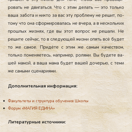
ровать не дви­гать­ся. Что с этим де­лать — это толь­ко
ва­ша за­бота и ник­то за вас эту проб­ле­му не ре­шит, по­
тому что она сфор­ми­рова­лась не вче­ра, а в нес­коль­ких
прош­лых жиз­нях, где вы этот воп­рос не ре­шали. Не
ре­шите сей­час, то в сле­ду­ющей жиз­ни опять всё бу­дет
то же са­мое. При­дёте с этим же са­мым ка­чес­твом,
толь­ко по­меня­етесь, нап­ри­мер, ро­лями. Вы бу­дете ва­
шей ма­мой, а ва­ша ма­ма бу­дет ва­шей до­черью, с те­ми
же са­мыми сце­нари­ями.
До­пол­ни­тель­ная ин­фор­ма­ция:
Факультеты и структура обучения Школы
Форум «МАГИЯ ЕДИНА»
Ли­те­ра­тур­ные ис­точ­ни­ки: