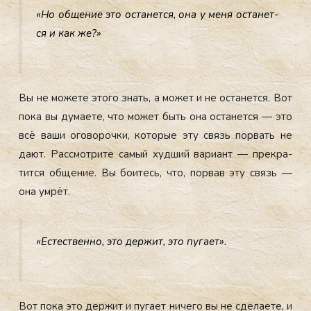
«Но об­ще­ние это ос­та­нет­ся, она у ме­ня ос­та­нет­
ся и как же?»
Вы не мо­жете это­го знать, а мо­жет и не ос­та­нет­ся. Вот
по­ка вы ду­ма­ете, что мо­жет быть она ос­та­нет­ся — это
всё ва­ши ого­вороч­ки, ко­торые эту связь пор­вать не
да­ют. Рас­смот­ри­те са­мый худ­ший ва­ри­ант — прек­ра­
тит­ся об­ще­ние. Вы бо­итесь, что, пор­вав эту связь —
она ум­рёт.
«Ес­тес­твен­но, это дер­жит, это пу­га­ет».
Вот по­ка это дер­жит и пу­га­ет ни­чего вы не сде­ла­ете, и