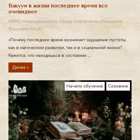
Вакуум в жизни последнее время все
очевиднее
МВИО
,
Новая реальность
,
Общая теория магии
,
Отношения
,
Факультет Ad Lib
«Почему последнее время возникает ощущение пустоты,
как в магическом развитии, так и в социальной жизни?
Кажется, что находишься в состоянии ...
Далее »
Начало обучения
Сознание