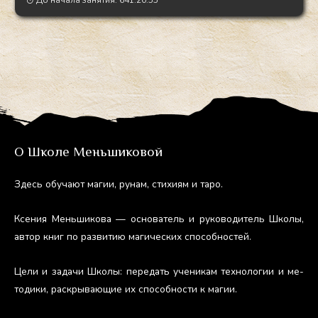
О Школе Меньшиковой
Здесь обу­ча­ют ма­гии, ру­нам, сти­хи­ям и та­ро.
Ксе­ния Мень­ши­кова — ос­но­ватель и ру­ково­дитель Шко­лы,
ав­тор книг по раз­ви­тию ма­гичес­ких спо­соб­ностей.
Це­ли и за­дачи Шко­лы: пе­редать уче­никам тех­но­логии и ме­
тоди­ки, рас­кры­ва­ющие их спо­соб­ности к ма­гии.