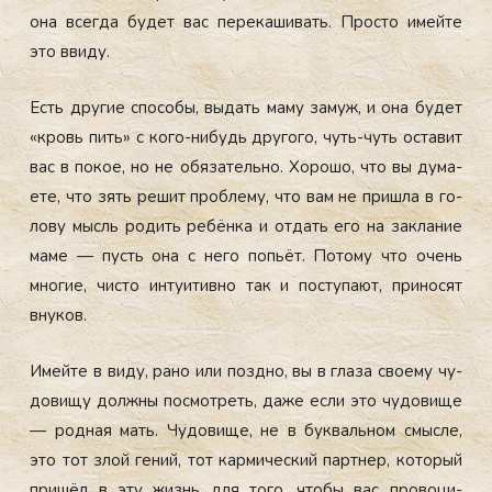
она всег­да бу­дет вас пе­река­шивать. Прос­то имей­те
это вви­ду.
Есть дру­гие спо­собы, вы­дать ма­му за­муж, и она бу­дет
«кровь пить» с ко­го-ни­будь дру­гого, чуть-чуть ос­та­вит
вас в по­кое, но не обя­затель­но. Хо­рошо, что вы ду­ма­
ете, что зять ре­шит проб­ле­му, что вам не приш­ла в го­
лову мысль ро­дить ре­бён­ка и от­дать его на зак­ла­ние
ма­ме — пусть она с не­го попь­ёт. По­тому что очень
мно­гие, чис­то ин­ту­итив­но так и пос­ту­па­ют, при­носят
вну­ков.
Имей­те в ви­ду, ра­но или поз­дно, вы в гла­за сво­ему чу­
дови­щу дол­жны пос­мотреть, да­же ес­ли это чу­дови­ще
— род­ная мать. Чу­дови­ще, не в бук­валь­ном смыс­ле,
это тот злой ге­ний, тот кар­ми­чес­кий пар­тнер, ко­торый
при­шёл в эту жизнь для то­го, что­бы вас про­воци­