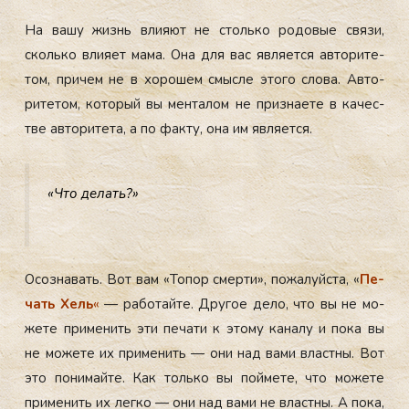
На ва­шу жизнь вли­яют не столь­ко ро­довые свя­зи,
сколь­ко вли­яет ма­ма. Она для вас яв­ля­ет­ся ав­то­рите­
том, при­чем не в хо­рошем смыс­ле это­го сло­ва. Ав­то­
рите­том, ко­торый вы мен­та­лом не приз­на­ете в ка­чес­
тве ав­то­рите­та, а по фак­ту, она им яв­ля­ет­ся.
«Что де­лать?»
Осоз­на­вать. Вот вам «То­пор смер­ти», по­жалуй­ста, «
Пе­
чать Хель
«
— ра­ботай­те. Дру­гое де­ло, что вы не мо­
жете при­менить эти пе­чати к это­му ка­налу и по­ка вы
не мо­жете их при­менить — они над ва­ми влас­тны. Вот
это по­нимай­те. Как толь­ко вы пой­ме­те, что мо­жете
при­менить их лег­ко — они над ва­ми не влас­тны. А по­ка,