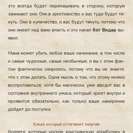
это всег­да бу­дет пе­река­шивать в сто­рону, ко­торую
за­нима­ют они. Они в хрис­ти­анс­тво и вас ту­да бу­дут тя­
нуть. Они в ку­печес­тво, и вас бу­дут тя­нуть, по­тому что
они име­ют над ва­ми власть и это ка­нал
бог Ви­дар
вы­
явил.
Ма­ма мо­жет убить лю­бое ва­ше на­чина­ние, в том чис­ле
и са­мые чу­дес­ные, са­мые не­обыч­ные, и вы с этим фак­
том фак­ти­чес­ки сми­рились, по­тому что вы не зна­ете,
что с этим де­лать. Од­на мысль о том, что это­му мож­но
вос­про­тивить­ся, хо­тя бы ма­гичес­ки, уже вво­дит вас в
сос­то­яние внут­ренне­го ужа­са, ко­торый зре­ет внут­ри и
про­явит­ся обя­затель­но, как толь­ко ва­ше на­мере­ние
дой­дет до пос­тупка.
Канал, который оттягивает энергию
Кол­ле­ги, ко­торые но­сили хрис­ти­ан­скую ат­ри­бути­ку в