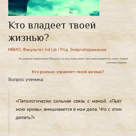
Кто владеет твоей
жизнью?
МВИО
,
Факультет Ad Lib
/
Род
,
Энергопоражения
Кто управляет твоей жизнью? Возможно, на вашу жизнь влияет мама своим авторитетом, канал, который
оттягивает энергию…
Кто реально управляет твоей жизнью?
Вопрос ученика:
«Па­толо­гичес­ки силь­ная связь с ма­мой. «Пь­ёт
мою кровь», вме­шива­ет­ся в мои де­ла. Что с этим
де­лать?»