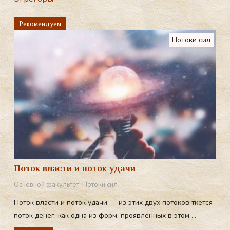
gr
a
Рекомендуем
m
Потоки сил
Поток власти и поток удачи
Основной факультет
,
Потоки сил
Поток власти и поток удачи — из этих двух потоков ткётся
поток денег, как одна из форм, проявленных в этом ...