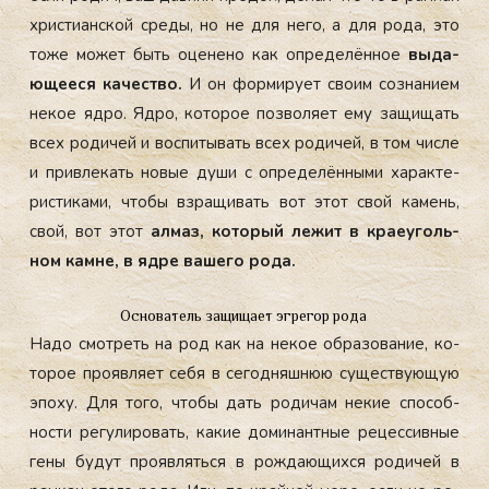
хрис­ти­ан­ской сре­ды, но не для не­го, а для ро­да, это
то­же мо­жет быть оце­нено как оп­ре­делён­ное
вы­да­
юще­еся ка­чес­тво.
И он фор­ми­ру­ет сво­им соз­на­ни­ем
не­кое яд­ро. Яд­ро, ко­торое поз­во­ля­ет ему за­щищать
всех ро­дичей и вос­пи­тывать всех ро­дичей, в том чис­ле
и прив­ле­кать но­вые ду­ши с оп­ре­делён­ны­ми ха­рак­те­
рис­ти­ками, что­бы взра­щивать вот этот свой ка­мень,
свой, вот этот
ал­маз, ко­торый ле­жит в кра­еуголь­
ном кам­не, в яд­ре ва­шего ро­да.
Основатель защищает эгрегор рода
На­до смот­реть на род как на не­кое об­ра­зова­ние, ко­
торое про­яв­ля­ет се­бя в се­год­няшнюю су­щес­тву­ющую
эпо­ху. Для то­го, что­бы дать ро­дичам не­кие спо­соб­
ности ре­гули­ровать, ка­кие до­минан­тные ре­цес­сивные
ге­ны бу­дут про­яв­лять­ся в рож­да­ющих­ся ро­дичей в