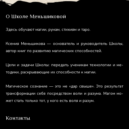
О Школе Меньшиковой
Здесь обу­ча­ют ма­гии, ру­нам, сти­хи­ям и та­ро.
Ксе­ния Мень­ши­кова — ос­но­ватель и ру­ково­дитель Шко­лы,
ав­тор книг по раз­ви­тию ма­гичес­ких спо­соб­ностей.
Це­ли и за­дачи Шко­лы: пе­редать уче­никам тех­но­логии и ме­
тоди­ки, рас­кры­ва­ющие их спо­соб­ности к ма­гии.
Ма­гичес­кое соз­на­ние — это не «дар свы­ше». Это ре­зуль­тат
тран­сфор­ма­ции се­бя пос­редс­твом во­ли и ра­зума. Ма­гом мо­
жет стать толь­ко тот, у ко­го есть во­ля и ра­зум.
Контакты