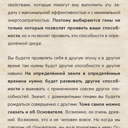
свой­ства­ми, ко­торые по­могут ему вы­пол­нить эту за­
дачу с мак­си­маль­ной эф­фектив­ностью и с ми­нималь­ной
энер­го­зат­ратностью.
По­это­му вы­бира­ют­ся ге­ны не
толь­ко ко­торые поз­во­лят про­явить ва­ши спо­соб­
ности
, но и поз­во­лят про­явить эти спо­соб­ности в оп­ре­
делён­ной сре­де.
Вы бу­дете про­яв­лять се­бя в дру­гую эпо­ху и в дру­гое
вре­мя там нуж­ны бу­дут дру­гие спо­соб­ности и дру­гие
на­выки.
На оп­ре­делён­ной зем­ле в оп­ре­делён­ные
вре­мена нуж­но бу­дет раз­ви­вать дру­гие спо­соб­
ности
и вы­живать с при­мене­ни­ем сов­сем дру­гих спо­
соб­ностей. Зна­чит, с до­минан­тны­ми ге­нами вы бу­дете
рож­дать­ся со­вер­шенно с дру­гими.
То­же са­мое мож­но
ска­зать и об Ос­но­вате­ле
. Воз­можно, он очень древ­
ний. Воз­можно, это и не че­ловек вов­се. Но ког­да мы
го­ворим об Ос­но­вате­ле, мы ещё при­лага­ем к не­му Ос­