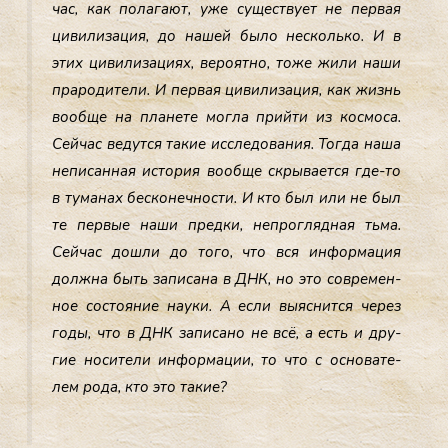
час, как по­лага­ют, уже су­щес­тву­ет не пер­вая
ци­вили­зация, до на­шей бы­ло нес­коль­ко. И в
этих ци­вили­заци­ях, ве­ро­ят­но, то­же жи­ли на­ши
пра­роди­тели. И пер­вая ци­вили­зация, как жизнь
во­об­ще на пла­нете мог­ла прий­ти из кос­мо­са.
Сей­час ве­дут­ся та­кие ис­сле­дова­ния. Тог­да на­ша
не­писан­ная ис­то­рия во­об­ще скры­ва­ет­ся где-то
в ту­манах бес­ко­неч­ности. И кто был или не был
те пер­вые на­ши пред­ки, неп­рогляд­ная ть­ма.
Сей­час дош­ли до то­го, что вся ин­форма­ция
дол­жна быть за­писа­на в ДНК, но это сов­ре­мен­
ное сос­то­яние на­уки. А ес­ли вы­яс­нится че­рез
го­ды, что в ДНК за­писа­но не всё, а есть и дру­
гие но­сите­ли ин­форма­ции, то что с ос­но­вате­
лем ро­да, кто это та­кие?