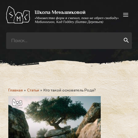
Перейти
к
содержимому
Search
Search Button
for:
Главная
Статьи
Кто такой основатель Рода?