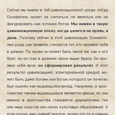
Сей­час мы жи­вём в той ци­вили­заци­он­ной сре­де, ког­да
Ос­но­ватель мо­жет не счи­тать­ся, не яв­лять­ся или не
фи­гури­ровать как по­томок бо­гов.
Мы жи­вём в та­кую
ци­вили­заци­он­ную эпо­ху, ког­да це­нит­ся не кровь, а
де­ла.
По­это­му сей­час в этой ци­вили­зации Ос­но­вате­
лем ро­да, как пра­вило, счи­та­ет­ся тот, кто про­явил се­бя
в де­янии. По кро­ви он мо­жет быть та­кой же, как и его
брат, но он стал в де­яни­ях сво­их вы­ше бра­та. Он про­
явил се­бя яр­че,
он сфор­ми­ровал ре­зуль­тат.
И этот
ре­зуль­тат ци­вили­заци­ей, эг­ре­гори­аль­ной сре­дой, мо­
жет быть да­же бо­гами или бо­гом, ко­торо­го он по­читал,
был оце­нён как вы­да­ющий­ся вклад. Нап­ри­мер, в хрис­
ти­анс­тве та­кими вы­да­ющи­мися яв­ля­ют­ся свя­тые, но они
имен­но в хрис­ти­анс­тве ста­новят­ся дер­жа­теля­ми тех
или иных куль­тов или не­ких куль­то­вых об­ра­зова­ний. А
ес­ли ро­дич, ваш дав­ний пре­док, де­лал что-то в рам­ках