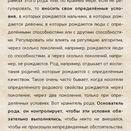
рам­ках это­го ро­да. Или, по край­ней ме­ре, ес­ли не ре­
гули­ровать, то
вно­сить свои оп­ре­делён­ные ус­ло­
вия,
в ко­торых рож­да­ют­ся маль­чи­ки, в ко­торых рож­
да­ют­ся де­воч­ки, в ко­торых рож­да­ют­ся лю­ди с оп­ре­
делён­ны­ми спо­соб­ностя­ми или с дру­гими спо­соб­ностя­
ми. Ре­гули­ровать или вли­ять на ре­гуля­цию ал­го­рит­ма,
че­рез сколь­ко по­коле­ний, нап­ри­мер, рож­да­ют­ся лю­ди
со спо­соб­ностя­ми, а че­рез сколь­ко по­коле­ний, нап­ри­
мер, не рож­да­ют­ся. Род, нап­ри­мер, от­ды­ха­ет от вос­пи­
тания ро­дичей, ко­торые рож­да­ют­ся с оп­ре­делён­ным
ка­чес­твом. Та­кое очень час­то бы­ва­ет, ког­да но­сите­ли
оп­ре­делён­но­го ро­дово­го свой­ства рож­да­ют­ся че­рез
по­коле­ние, че­рез два по­коле­ния, толь­ко при оп­ре­
делён­ных ус­ло­ви­ях. Вот хра­нитель ро­да,
Ос­но­ватель
ро­да, он кон­тро­лиру­ет, что­бы эти ус­ло­вия обя­
затель­но вы­пол­ня­лись,
что­бы ник­то не вме­шал­ся,
что­бы не про­изош­ли неп­редви­ден­ные об­сто­ятель­ства.