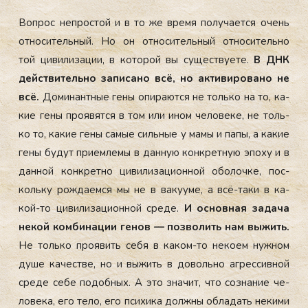
Воп­рос неп­ростой и в то же вре­мя по­луча­ет­ся очень
от­но­ситель­ный. Но он от­но­ситель­ный от­но­ситель­но
той ци­вили­зации, в ко­торой вы су­щес­тву­ете.
В ДНК
дей­стви­тель­но за­писа­но всё, но ак­ти­виро­вано не
всё.
До­минан­тные ге­ны опи­ра­ют­ся не толь­ко на то, ка­
кие ге­ны про­явят­ся в том или ином че­лове­ке, не толь­
ко то, ка­кие ге­ны са­мые силь­ные у ма­мы и па­пы, а ка­кие
ге­ны бу­дут при­ем­ле­мы в дан­ную кон­крет­ную эпо­ху и в
дан­ной кон­крет­но ци­вили­заци­он­ной обо­лоч­ке, пос­
коль­ку рож­да­ем­ся мы не в ва­ку­уме, а всё-та­ки в ка­
кой-то ци­вили­заци­он­ной сре­де.
И ос­новная за­дача
не­кой ком­би­нации ге­нов — поз­во­лить нам вы­жить.
Не толь­ко про­явить се­бя в ка­ком-то не­ко­ем нуж­ном
ду­ше ка­чес­тве, но и вы­жить в до­воль­но аг­рессив­ной
сре­де се­бе по­доб­ных. А это зна­чит, что соз­на­ние че­
лове­ка, его те­ло, его пси­хика дол­жны об­ла­дать не­кими