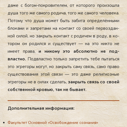
да­же с бо­гом-пок­ро­вите­лем, от ко­торо­го про­изош­ла
ду­ша то­го же са­мого ро­дича, то­го же са­мого че­лове­ка.
По­тому что ду­ша мо­жет быть за­бита оп­ре­делён­ны­ми
бло­ками и зап­ре­тами на кон­такт со сво­ей пер­воздан­
ной си­лой, но зак­рыть кон­такт с ро­дичем в ро­ду, в ко­
тором он ро­дил­ся и су­щес­тву­ет — на это ник­то не
име­ет пра­ва,
и ни­кому это аб­со­лют­но не под­
властно.
Под­властно толь­ко зап­ре­тить те­бе пы­тать­ся
это эг­ре­горы мо­гут, но зак­рыть са­му связь, са­мо пра­во
су­щес­тво­вания этой свя­зи — это да­же ре­лиги­оз­ные
эг­ре­горы не в си­лах сде­лать,
зак­рыть связь со сво­ей
собс­твен­ной кровью, так не бы­ва­ет.
До­пол­ни­тель­ная ин­фор­ма­ция:
Факультет Основной «Освобождение сознания»