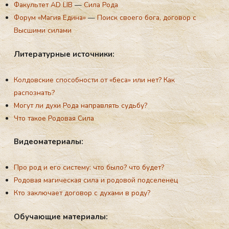
Факультет AD LIB
—
Сила Рода
Форум «Магия Едина»
—
Поиск своего бога, договор с
Высшими силами
Ли­те­ра­тур­ные ис­точ­ни­ки:
Колдовские способности от «беса» или нет? Как
распознать?
Могут ли духи Рода направлять судьбу?
Что такое Родовая Сила
Ви­де­ома­те­ри­алы:
Про род и его систему: что было? что будет?
Родовая магическая сила и родовой подселенец
Кто заключает договор с духами в роду?
Обу­ча­ющие ма­те­ри­алы: