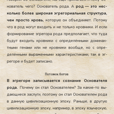
но­ватель че­го? Ос­но­ватель ро­да. А
род — это нес­
коль­ко бо­лее ши­рокая эг­ре­гори­аль­ная струк­ту­ра,
чем прос­то кровь,
ко­торую он объ­еди­ня­ет. По­тому
что в род мо­гут вхо­дить и не толь­ко кров­ни­ки. И ес­ли
фор­ми­рова­ние эг­ре­гора ро­да пред­по­лага­ет, что ту­да
бу­дут вхо­дить кров­ни­ки с оп­ре­делён­ны­ми до­минан­
тны­ми ге­нами или не кров­ни­ки во­об­ще, но с оп­ре­
делён­ны­ми вы­ражен­ны­ми ха­рак­те­рис­ти­ками, так в эг­
ре­горе и бу­дет за­писа­но.
Потомок богов
В эг­ре­горе за­писы­ва­ет­ся соз­на­ние Ос­но­вате­ля
ро­да.
По­чему он стал Ос­но­вате­лем? За ка­кие-то вы­
да­ющи­еся зас­лу­ги, по­это­му он стал Ос­но­вате­лем ро­да
в дан­ную ци­вили­заци­он­ную эпо­ху. Рань­ше, в дру­гую
ци­вили­заци­он­ную эпо­ху, нап­ри­мер, в эпо­ху язы­чес­кую,