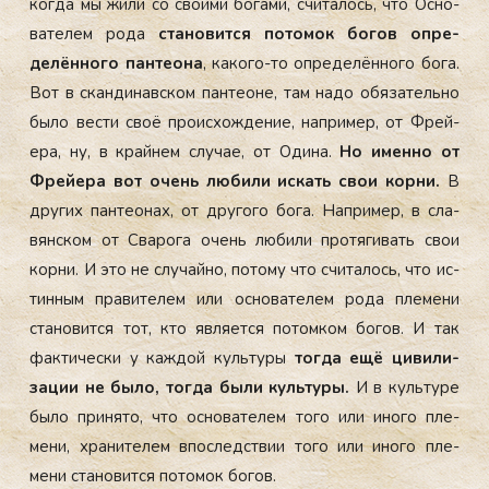
ког­да мы жи­ли со сво­ими бо­гами, счи­талось, что Ос­но­
вате­лем ро­да
ста­новит­ся по­томок бо­гов оп­ре­
делён­но­го пан­те­она
, ка­кого-то оп­ре­делён­но­го бо­га.
Вот в скан­ди­нав­ском пан­те­оне, там на­до обя­затель­но
бы­ло вес­ти своё про­ис­хожде­ние, нап­ри­мер, от Фрей­
ера, ну, в край­нем слу­чае, от Оди­на.
Но имен­но от
Фрей­ера вот очень лю­били ис­кать свои кор­ни.
В
дру­гих пан­те­онах, от дру­гого бо­га. Нап­ри­мер, в сла­
вян­ском от Сва­рога очень лю­били про­тяги­вать свои
кор­ни. И это не слу­чай­но, по­тому что счи­талось, что ис­
тинным пра­вите­лем или ос­но­вате­лем ро­да пле­мени
ста­новит­ся тот, кто яв­ля­ет­ся по­том­ком бо­гов. И так
фак­ти­чес­ки у каж­дой куль­ту­ры
тог­да ещё ци­вили­
зации не бы­ло, тог­да бы­ли куль­ту­ры.
И в куль­ту­ре
бы­ло при­нято, что ос­но­вате­лем то­го или ино­го пле­
мени, хра­ните­лем впос­ледс­твии то­го или ино­го пле­
мени ста­новит­ся по­томок бо­гов.