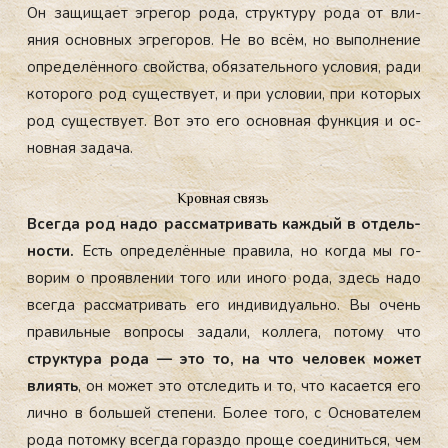
Он за­щища­ет эг­ре­гор ро­да, струк­ту­ру ро­да от вли­
яния ос­новных эг­ре­горов. Не во всём, но вы­пол­не­ние
оп­ре­делён­но­го свой­ства, обя­затель­но­го ус­ло­вия, ра­ди
ко­торо­го род су­щес­тву­ет, и при ус­ло­вии, при ко­торых
род су­щес­тву­ет. Вот это его ос­новная фун­кция и ос­
новная за­дача.
Кровная связь
Всег­да род на­до рас­смат­ри­вать каж­дый в от­дель­
нос­ти.
Есть оп­ре­делён­ные пра­вила, но ког­да мы го­
ворим о про­яв­ле­нии то­го или ино­го ро­да, здесь на­до
всег­да рас­смат­ри­вать его ин­ди­виду­аль­но. Вы очень
пра­виль­ные воп­ро­сы за­дали, кол­ле­га, по­тому что
струк­ту­ра ро­да — это то, на что че­ловек мо­жет
вли­ять
, он мо­жет это от­сле­дить и то, что ка­са­ет­ся его
лич­но в боль­шей сте­пени. Бо­лее то­го, с Ос­но­вате­лем
ро­да по­том­ку всег­да го­раз­до про­ще со­еди­нить­ся, чем