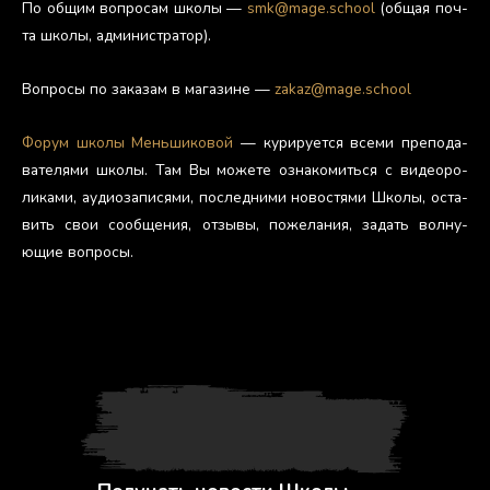
По об­щим воп­ро­сам шко­лы —
smk@mage.school
(об­щая поч­
та шко­лы, ад­ми­нис­тра­тор).
Воп­ро­сы по за­казам в ма­гази­не —
zakaz@mage.school
Фо­рум шко­лы Мень­ши­ковой
— ку­риру­ет­ся все­ми пре­пода­
вате­лями шко­лы. Там Вы мо­жете оз­на­комить­ся с ви­де­оро­
лика­ми, а­уди­оза­пися­ми, пос­ледни­ми но­вос­тя­ми Шко­лы, ос­та­
вить свои со­об­ще­ния, от­зы­вы, по­жела­ния, за­дать вол­ну­
ющие воп­ро­сы.