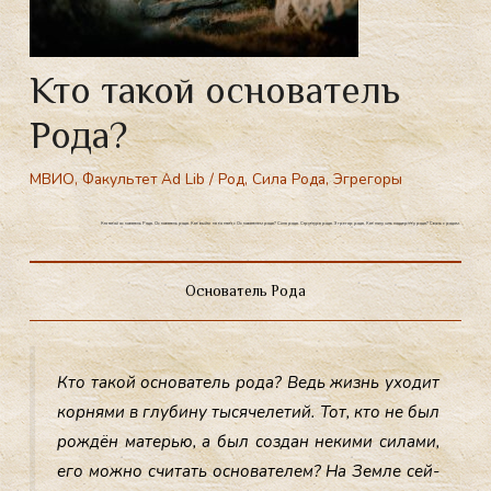
Кто такой основатель
Рода?
МВИО
,
Факультет Ad Lib
/
Род
,
Сила Рода
,
Эгрегоры
Кто такой основатель Рода. Основатель рода. Как выйти на контакт с Основателем рода? Сила рода. Структура рода. Эгрегор рода. Как получить поддержку рода? Связь с родом.
Основатель Рода
Кто та­кой ос­но­ватель ро­да? Ведь жизнь ухо­дит
кор­ня­ми в глу­бину ты­сяче­летий. Тот, кто не был
рож­дён ма­терью, а был соз­дан не­кими си­лами,
его мож­но счи­тать ос­но­вате­лем? На Зем­ле сей­