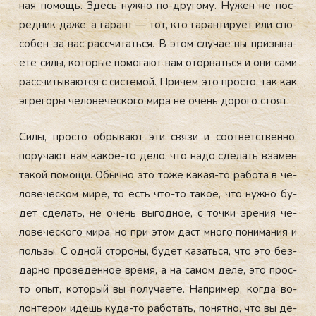
ная по­мощь. Здесь нуж­но по-дру­гому. Ну­жен не пос­
редник да­же, а га­рант — тот, кто га­ран­ти­ру­ет или спо­
собен за вас рас­счи­тать­ся. В этом слу­чае вы при­зыва­
ете си­лы, ко­торые по­мога­ют вам отор­вать­ся и они са­ми
рас­счи­тыва­ют­ся с сис­те­мой. При­чём это прос­то, так как
эг­ре­горы че­лове­чес­ко­го ми­ра не очень до­рого сто­ят.
Си­лы, прос­то об­ры­ва­ют эти свя­зи и со­от­ветс­твен­но,
по­руча­ют вам ка­кое-то де­ло, что на­до сде­лать вза­мен
та­кой по­мощи. Обыч­но это то­же ка­кая-то ра­бота в че­
лове­чес­ком ми­ре, то есть что-то та­кое, что нуж­но бу­
дет сде­лать, не очень вы­год­ное, с точ­ки зре­ния че­
лове­чес­ко­го ми­ра, но при этом даст мно­го по­нима­ния и
поль­зы. С од­ной сто­роны, бу­дет ка­зать­ся, что это без­
дарно про­веден­ное вре­мя, а на са­мом де­ле, это прос­
то опыт, ко­торый вы по­луча­ете. Нап­ри­мер, ког­да во­
лон­те­ром идешь ку­да-то ра­ботать, по­нят­но, что вы де­