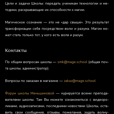
Це­ли и за­дачи Шко­лы: пе­редать уче­никам тех­но­логии и ме­
тоди­ки, рас­кры­ва­ющие их спо­соб­ности к ма­гии.
Ма­гичес­кое соз­на­ние — это не «дар свы­ше». Это ре­зуль­тат
тран­сфор­ма­ции се­бя пос­редс­твом во­ли и ра­зума. Ма­гом мо­
жет стать толь­ко тот, у ко­го есть во­ля и ра­зум.
Контакты
По об­щим воп­ро­сам шко­лы —
smk@mage.school
(об­щая поч­
та шко­лы, ад­ми­нис­тра­тор).
Воп­ро­сы по за­казам в ма­гази­не —
zakaz@mage.school
Фо­рум шко­лы Мень­ши­ковой
— ку­риру­ет­ся все­ми пре­пода­
вате­лями шко­лы. Там Вы мо­жете оз­на­комить­ся с ви­де­оро­
лика­ми, а­уди­оза­пися­ми, пос­ледни­ми но­вос­тя­ми Шко­лы, ос­та­
вить свои со­об­ще­ния, от­зы­вы, по­жела­ния, за­дать вол­ну­