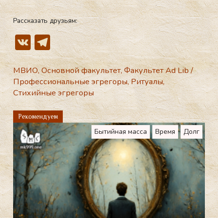
Рассказать друзьям:
V
T
K
el
e
МВИО
,
Основной факультет
,
Факультет Ad Lib
/
Профессиональные эгрегоры
,
Ритуалы
,
gr
Стихийные эгрегоры
a
m
Рекомендуем
Бытийная масса
Время
Долг