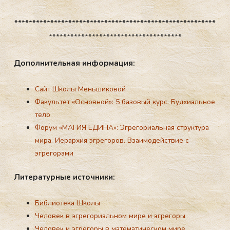
********************************************************
*************************************
До­пол­ни­тель­ная ин­форма­ция:
Сайт Школы Меньшиковой
Факультет «Основной»:
5 базовый курс. Будхиальное
тело
Форум «МАГИЯ ЕДИНА»: Эгрегориальная структура
мира. Иерархия эгрегоров. Взаимодействие с
эгрегорами
Ли­тера­тур­ные ис­точни­ки:
Библиотека Школы
Человек в эгрегориальном мире и эгрегоры
Человек и эгрегоры в математическом мире