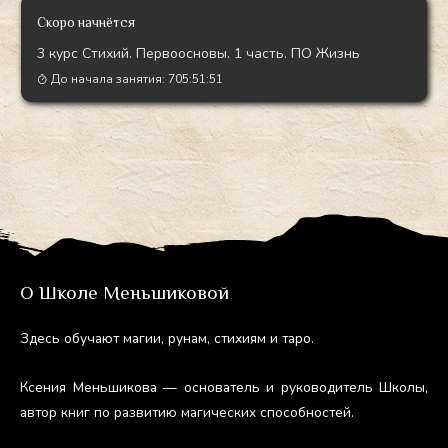
Скоро начнётся
3 курс Стихий. Первоосновы. 1 часть. ПО Жизнь
До начала занятия:
705:51:49
О Школе Меньшиковой
Здесь обу­ча­ют ма­гии, ру­нам, сти­хи­ям и та­ро.
Ксе­ния Мень­ши­кова — ос­но­ватель и ру­ково­дитель Шко­лы,
ав­тор книг по раз­ви­тию ма­гичес­ких спо­соб­ностей.