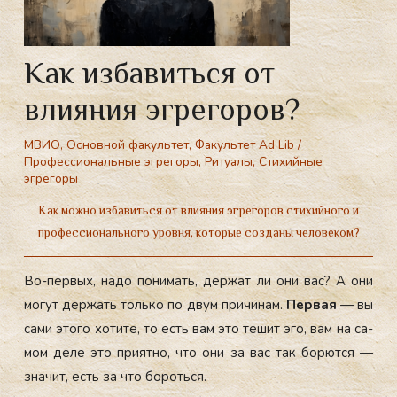
Как избавиться от
влияния эгрегоров?
МВИО
,
Основной факультет
,
Факультет Ad Lib
/
Профессиональные эгрегоры
,
Ритуалы
,
Стихийные
эгрегоры
Как можно избавиться от влияния эгрегоров стихийного и
профессионального уровня, которые созданы человеком?
Во-пер­вых, на­до по­нимать, дер­жат ли они вас? А они
мо­гут дер­жать толь­ко по двум при­чинам.
Пер­вая
— вы
са­ми это­го хо­тите, то есть вам это те­шит
эго, вам на са­
мом де­ле это при­ят­но, что они за вас так бо­рют­ся —
зна­чит, есть за что бо­роть­ся.