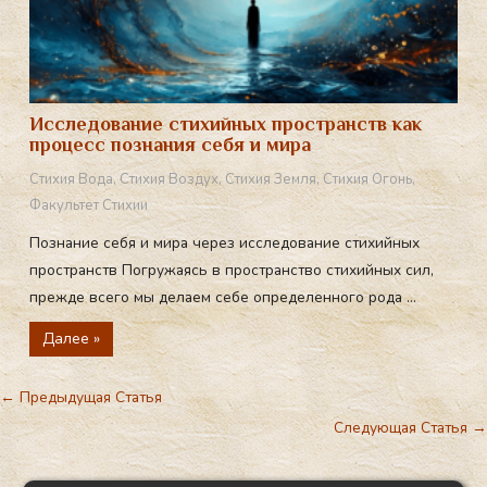
Исследование стихийных пространств как
процесс познания себя и мира
Стихия Вода
,
Стихия Воздух
,
Стихия Земля
,
Стихия Огонь
,
Факультет Стихии
Познание себя и мира через исследование стихийных
пространств Погружаясь в пространство стихийных сил,
прежде всего мы делаем себе определенного рода ...
Далее »
←
Предыдущая Статья
Следующая Статья
→