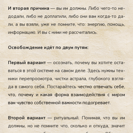
И вто­рая при­чина
— вы им дол­жны. Ли­бо че­го-то не­
дода­ли, ли­бо не доп­ла­тили, ли­бо они вам ког­да-то да­
ли, а вы взя­ли, уже не пом­ни­те, что: энер­гию, по­мощь,
ин­форма­цию. И вы с ни­ми не рас­счи­тались.
Ос­во­бож­де­ние идёт по двум пу­тям:
Пер­вый ва­ри­ант
— осоз­нать, по­чему вы хо­тите ос­та­
вать­ся в этой сис­те­ме на са­мом де­ле. Здесь нуж­ны тех­
ни­ки пе­реп­росмот­ра, чис­тки ас­тра­ла, глу­боко­го взгля­
да в са­мого се­бя. Пос­та­рай­тесь
чес­тно от­ве­чать се­бе,
что, по­чему и ка­кая фор­ма вза­имо­дей­ствия с ми­ром
вам чувс­тво собс­твен­ной важ­ности по­дог­ре­ва­ет.
Вто­рой ва­ри­ант
— ри­ту­аль­ный. По­нимая, что вы им
дол­жны, но не пом­ни­те что, сколь­ко и от­ку­да, зна­чит