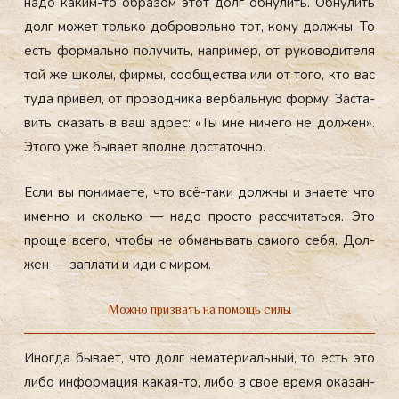
на­до ка­ким-то об­ра­зом этот долг об­ну­лить. Об­ну­лить
долг мо­жет толь­ко доб­ро­воль­но тот, ко­му дол­жны. То
есть фор­маль­но по­лучить, нап­ри­мер, от ру­ково­дите­ля
той же шко­лы, фир­мы, со­об­щес­тва или от то­го, кто вас
ту­да при­вел, от про­вод­ни­ка вер­баль­ную фор­му. Зас­та­
вить ска­зать в ваш ад­рес: «Ты мне ни­чего не дол­жен».
Это­го уже бы­ва­ет впол­не дос­та­точ­но.
Ес­ли вы по­нима­ете, что всё-та­ки дол­жны и зна­ете что
имен­но и сколь­ко — на­до прос­то рас­счи­тать­ся. Это
про­ще все­го, что­бы не об­ма­нывать са­мого се­бя. Дол­
жен — зап­ла­ти и иди с ми­ром.
Можно призвать на помощь силы
Иног­да бы­ва­ет, что долг не­мате­ри­аль­ный, то есть это
ли­бо ин­форма­ция ка­кая-то, ли­бо в свое вре­мя ока­зан­