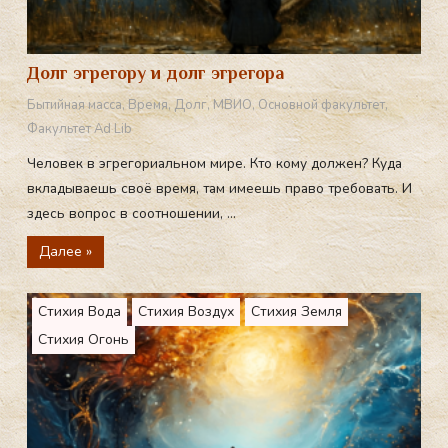
Долг эгрегору и долг эгрегора
Бытийная масса
,
Время
,
Долг
,
МВИО
,
Основной факультет
,
Факультет Ad Lib
Человек в эгрегориальном мире. Кто кому должен? Куда
вкладываешь своё время, там имеешь право требовать. И
здесь вопрос в соотношении, ...
Далее »
Стихия Вода
Стихия Воздух
Стихия Земля
Стихия Огонь