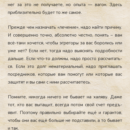
нег за это не по­луча­ете, но опы­та — ва­гон. Здесь
приб­ли­зитель­но бу­дет то же са­мое.
Преж­де чем наз­на­чать «ле­чение», на­до най­ти при­чину.
И со­вер­шенно точ­но, аб­со­лют­но чес­тно, по­нять – вам
всё-та­ки хо­чет­ся, что­бы эг­ре­горы за вас бо­ролись или
уже нет? Ес­ли нет, тог­да на­до вы­яс­нять под­робнос­ти
даль­ше. Ес­ли что-то дол­жны, на­до прос­то рас­счи­тать­
ся. Ес­ли это долг не­мате­ри­аль­ный, на­до приг­ла­шать
пос­редни­ков, ко­торые вам по­могут или ко­торые вас
за­щитят и вы са­ми с ни­ми рас­счи­та­етесь.
Пом­ни­те, ни­ког­да ни­чего не бы­ва­ет на ха­ляву. Да­же
тот, кто вас вы­тащит, всег­да по­том свой счет предъ­
явит. По­это­му пра­виль­но вы­бирай­те ещё и га­ран­тов,
что­бы они вас ещё боль­ше не под­ста­вили, а то бы­ва­ет
и так.