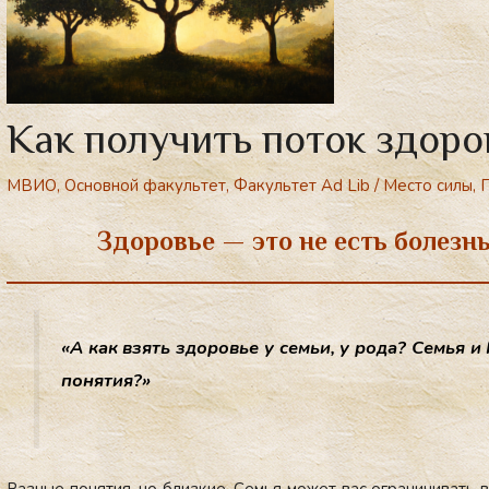
Как получить поток здоро
МВИО
,
Основной факультет
,
Факультет Ad Lib
/
Место силы
,
П
Здоровье — это не есть болезнь
«А как взять здо­ровье у семьи, у ро­да? Семья и
по­нятия?»