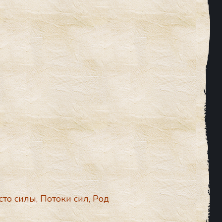
сто силы
,
Потоки сил
,
Род