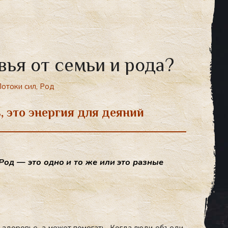
вья от семьи и рода?
отоки сил
,
Род
, это энергия для деяний
 Род — это од­но и то же или это раз­ные