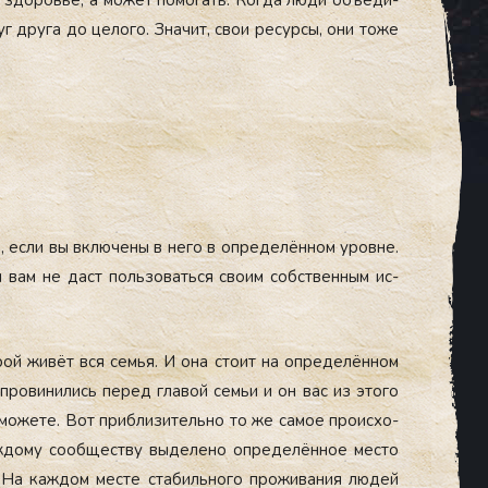
в здо­ровье, а мо­жет по­могать. Ког­да лю­ди объ­еди­
г дру­га до це­лого. Зна­чит, свои ре­сур­сы, они то­же
 ес­ли вы вклю­чены в не­го в оп­ре­делён­ном уров­не.
 вам не даст поль­зо­вать­ся сво­им собс­твен­ным ис­
орой жи­вёт вся семья. И она сто­ит на оп­ре­делён­ном
 про­вини­лись пе­ред гла­вой семьи и он вас из это­го
е мо­жете. Вот приб­ли­зитель­но то же са­мое про­ис­хо­
до­му со­об­щес­тву вы­деле­но оп­ре­делён­ное мес­то
 На каж­дом мес­те ста­биль­но­го про­жива­ния лю­дей