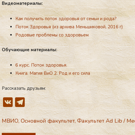
Ви­де­ома­тери­алы:
Как по­лучить здо­ровье
Как получить поток здоровья от семьи и рода?
Поток Здоровья (из архива Меньшиковой, 2016 г)
Родовые проблемы со здоровьем
Обу­ча­ющие ма­тери­алы:
6 курс. Поток здо­ровья.
Книга. Магия ВиО 2. Род и его сила
Рассказать друзьям:
V
T
K
el
e
МВИО
,
Основной факультет
,
Факультет Ad Lib
/
Ме
gr