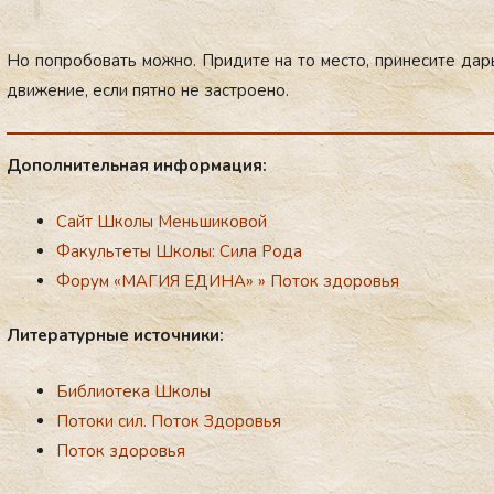
Но поп­ро­бовать мож­но. При­дите на то мес­то, при­неси­те да­ры
дви­жение, ес­ли пят­но не зас­тро­ено.
До­пол­ни­тель­ная ин­форма­ция:
Сайт Школы Меньш
иковой
Факультеты Школы: Сила Рoда
Фору
м «МАГИЯ ЕДИНА»
»
Поток здоровья
Ли­тера­тур­ные ис­точни­ки:
Б
иблиотека Школы
Потоки сил. Поток Здоровья
Пoток здорoвья