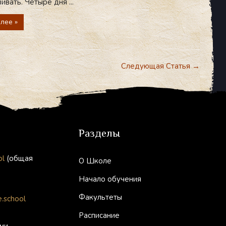
ивать. Четыре дня ...
лее »
Следующая Статья
→
Разделы
ol
(общая
О Школе
Начало обучения
Факультеты
.school
Расписание
ми