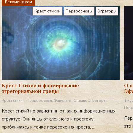
Рекомендуем
a
Крест стихий
Первоосновы
Эгрегоры
m
Крест Стихий и формирование
О п
эгрегориальной среды
Эфи
Крест стихий
,
Первоосновы
,
Факультет Стихии
,
Эгрегоры
1 ку
Подс
Крест стихий не зависит ни от каких информационных
Пер
структур. Они лишь от сложного к простому,
это
приближаясь к точке пересечения креста, ...