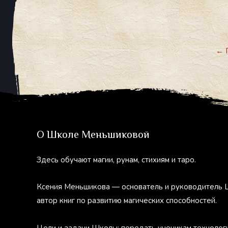
←
П
О Школе Меньшиковой
Здесь обучают магии, рунам, стихиям и таро.
Ксения Меньшикова — основатель и руководитель 
автор книг по развитию магических способностей.
Цели и задачи Школы: передать ученикам технолог