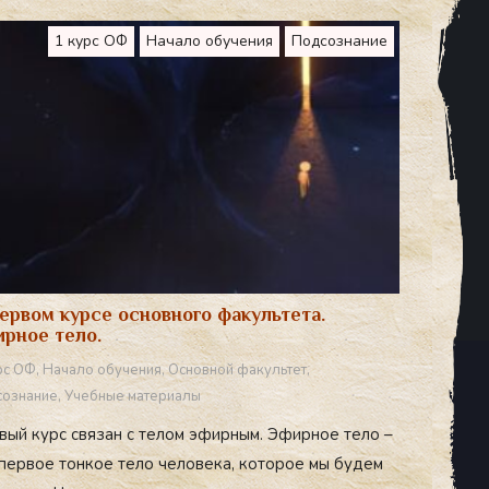
1 курс ОФ
Начало обучения
Подсознание
ервом курсе основного факультета.
рное тело.
рс ОФ
,
Начало обучения
,
Основной факультет
,
ознание
,
Учебные материалы
вый курс связан с телом эфирным. Эфирное тело –
 первое тонкое тело человека, которое мы будем