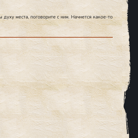
 ду­ху мес­та, по­гово­рите с ним. Нач­нется ка­кое-то