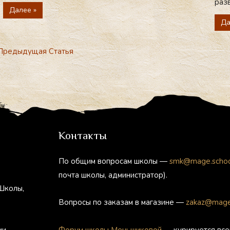
разв
Далее »
Да
редыдущая Статья
Контакты
По общим вопросам школы —
smk@mage.scho
почта школы, администратор).
Школы,
Вопросы по заказам в магазине —
zakaz@mage
ии
Форум школы Меньшиковой
— курируется все