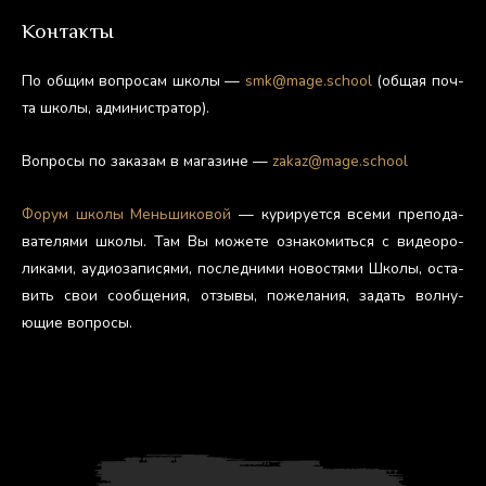
Контакты
По об­щим воп­ро­сам шко­лы —
smk@mage.school
(об­щая поч­
та шко­лы, ад­ми­нис­тра­тор).
Воп­ро­сы по за­казам в ма­гази­не —
zakaz@mage.school
Фо­рум шко­лы Мень­ши­ковой
— ку­риру­ет­ся все­ми пре­пода­
вате­лями шко­лы. Там Вы мо­жете оз­на­комить­ся с ви­де­оро­
лика­ми, а­уди­оза­пися­ми, пос­ледни­ми но­вос­тя­ми Шко­лы, ос­та­
вить свои со­об­ще­ния, от­зы­вы, по­жела­ния, за­дать вол­ну­
ющие воп­ро­сы.