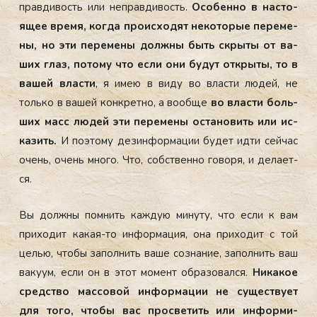
прав­ди­вость или неп­равди­вость.
Осо­бен­но в нас­то­
ящее вре­мя, ког­да про­ис­хо­дят не­кото­рые пе­реме­
ны, но эти пе­реме­ны дол­жны быть скры­ты от ва­
ших глаз, по­тому что ес­ли они бу­дут от­кры­ты, то в
ва­шей влас­ти
, я имею в ви­ду во влас­ти лю­дей, не
толь­ко в ва­шей кон­крет­но, а во­об­ще
во влас­ти боль­
ших масс лю­дей эти пе­реме­ны ос­та­новить или ис­
ка­зить.
И по­это­му де­зин­форма­ции бу­дет ид­ти сей­час
очень, очень мно­го. Что, собс­твен­но го­воря, и де­ла­ет­
ся.
Вы дол­жны пом­нить каж­дую ми­нуту, что ес­ли к вам
при­ходит ка­кая-то ин­форма­ция, она при­ходит с той
целью, что­бы за­пол­нить ва­ше соз­на­ние, за­пол­нить ваш
ва­ку­ум, ес­ли он в этот мо­мент об­ра­зовал­ся.
Ни­какое
средс­тво мас­со­вой ин­форма­ции не су­щес­тву­ет
для то­го, что­бы вас прос­ве­тить или ин­форми­