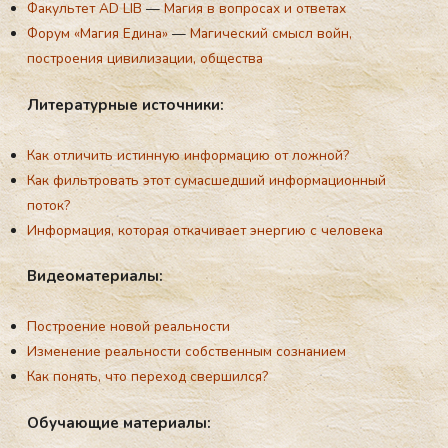
Факультет AD LIB
—
Магия в вопросах и ответах
Форум «Магия Едина»
—
Магический смысл войн,
построения цивилизации, общества
Ли­тера­тур­ные ис­точни­ки:
Как отличить истинную информацию от ложной?
Как фильтровать этот сумасшедший информационный
поток?
Информация, которая откачивает энергию с человека
Ви­де­ома­тери­алы:
Построение новой реальности
Изменение реальности собственным сознанием
Как понять, что переход свершился?
Обу­ча­ющие ма­тери­алы: