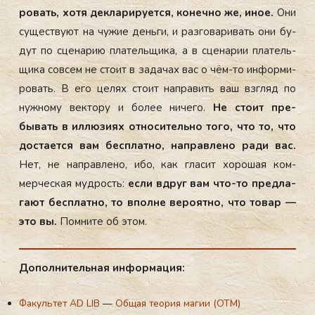
ровать, хо­тя дек­ла­риру­ет­ся, ко­неч­но же, иное.
Они
су­щес­тву­ют на чу­жие день­ги, и раз­го­вари­вать они бу­
дут по сце­нарию пла­тель­щи­ка, а в сце­нарии пла­тель­
щи­ка сов­сем не сто­ит в за­дачах вас о чём-то ин­форми­
ровать. В его це­лях сто­ит нап­ра­вить ваш взгляд по
нуж­но­му век­то­ру и бо­лее ни­чего.
Не сто­ит пре­
бывать в ил­лю­зи­ях от­но­ситель­но то­го, что то, что
дос­та­ет­ся вам бес­плат­но, нап­равле­но ра­ди вас.
Нет, не нап­равле­но, ибо, как гла­сит хо­рошая ком­
мерчес­кая муд­рость:
ес­ли вдруг вам что-то пред­ла­
га­ют бес­плат­но, то впол­не ве­ро­ят­но, что то­вар —
это вы.
Пом­ни­те об этом.
До­пол­ни­тель­ная ин­форма­ция:
Факультет AD LIB
—
Общая теория магии (ОТМ)