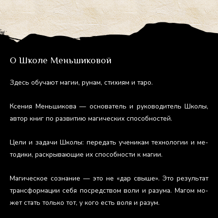
О Школе Меньшиковой
Здесь обу­ча­ют ма­гии, ру­нам, сти­хи­ям и та­ро.
Ксе­ния Мень­ши­кова — ос­но­ватель и ру­ково­дитель Шко­лы,
ав­тор книг по раз­ви­тию ма­гичес­ких спо­соб­ностей.
Це­ли и за­дачи Шко­лы: пе­редать уче­никам тех­но­логии и ме­
тоди­ки, рас­кры­ва­ющие их спо­соб­ности к ма­гии.
Ма­гичес­кое соз­на­ние — это не «дар свы­ше». Это ре­зуль­тат
тран­сфор­ма­ции се­бя пос­редс­твом во­ли и ра­зума. Ма­гом мо­
жет стать толь­ко тот, у ко­го есть во­ля и ра­зум.