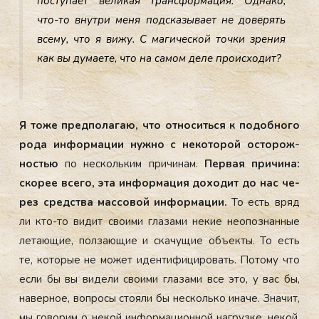
пос­ту­па­ет ве­ликая тран­сфор­ма­ция. Од­на­ко,
что-то внут­ри ме­ня под­ска­зыва­ет не до­верять
все­му, что я ви­жу. С ма­гичес­кой точ­ки зре­ния
как вы ду­ма­ете, что на са­мом де­ле про­ис­хо­дит?
Я то­же пред­по­лагаю, что от­но­сить­ся к по­доб­но­го
ро­да ин­форма­ции нуж­но с не­кото­рой ос­то­рож­
ностью
по нес­коль­ким при­чинам.
Пер­вая при­чина:
ско­рее все­го, эта ин­форма­ция до­ходит до нас че­
рез средс­тва мас­со­вой ин­форма­ции.
То есть вряд
ли кто-то ви­дит сво­ими гла­зами не­кие не­опоз­нанные
ле­та­ющие, пол­за­ющие и ска­чущие объ­ек­ты. То есть
те, ко­торые не мо­жет иден­ти­фици­ровать. По­тому что
ес­ли бы вы ви­дели сво­ими гла­зами все это, у вас бы,
на­вер­ное, воп­ро­сы сто­яли бы нес­коль­ко ина­че. Зна­чит,
мы го­ворим о не­кой ин­форма­ци­он­ной наг­рузке, не­кой,