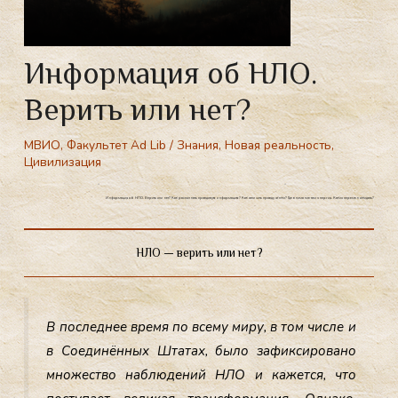
Информация об НЛО.
Верить или нет?
МВИО
,
Факультет Ad Lib
/
Знания
,
Новая реальность
,
Цивилизация
Информация об НЛО. Верить или нет? Как распознать правдивую информацию? Как отличить правду от лжи? Где внимание там энергия. Каких перемен ожидать?
НЛО — верить или нет?
В пос­леднее вре­мя по все­му ми­ру, в том чис­ле и
в Со­еди­нён­ных Шта­тах, бы­ло за­фик­си­рова­но
мно­жес­тво наб­лю­дений НЛО и ка­жет­ся, что