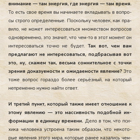
вни­мание — там энер­гия, где энер­гия — там вре­мя.
То есть свое вре­мя вы на­чина­ете вкла­дывать в воп­ро­
сы стро­го оп­ре­делен­ные. Пос­коль­ку че­ловек, как пра­
вило, не мо­жет ин­те­ресо­вать­ся мно­жес­твом воп­ро­сов
од­новре­мен­но, это зна­чит, что чем-то в этот мо­мент он
ин­те­ресо­вать­ся точ­но не бу­дет.
Так вот, чем вам
пред­ла­га­ют не ин­те­ресо­вать­ся, под­бра­сывая вот
это, ну, ска­жем так, весь­ма сом­ни­тель­ное с точ­ки
зре­ния до­казу­емос­ти и ожи­да­емос­ти яв­ле­ние?
Это
то­же воп­рос го­раз­до бо­лее серь­ёз­ный, на ко­торый
неп­ре­мен­но нуж­но най­ти от­вет.
И тре­тий пункт, ко­торый так­же име­ет от­но­шение к
это­му яв­ле­нию — это мас­сивность по­доб­ной ин­
форма­ции в еди­ницу вре­мени.
Де­ло в том, что пси­
хика че­лове­ка ус­тро­ена та­ким об­ра­зом, что не­кото­
рые яв­ле­ния это­го ми­ра, ко­торые ра­нее ка­зались чем-