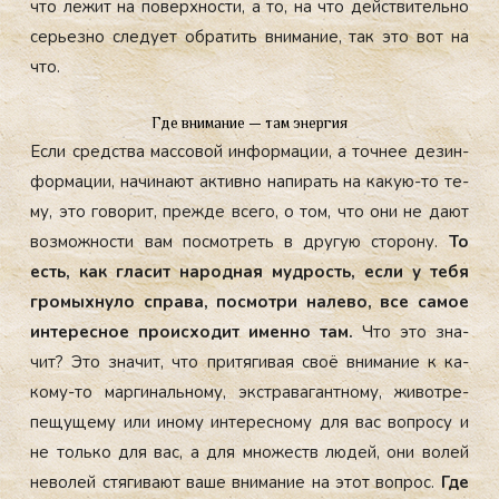
что ле­жит на по­вер­хнос­ти, а то, на что дей­стви­тель­но
серь­ез­но сле­ду­ет об­ра­тить вни­мание, так это вот на
что.
Где внимание — там энергия
Ес­ли средс­тва мас­со­вой ин­форма­ции, а точ­нее де­зин­
форма­ции, на­чина­ют ак­тивно на­пирать на ка­кую-то те­
му, это го­ворит, преж­де все­го, о том, что они не да­ют
воз­можнос­ти вам пос­мотреть в дру­гую сто­рону.
То
есть, как гла­сит на­род­ная муд­рость, ес­ли у те­бя
гро­мых­ну­ло спра­ва, пос­мотри на­лево, все са­мое
ин­те­рес­ное про­ис­хо­дит имен­но там.
Что это зна­
чит? Это зна­чит, что при­тяги­вая своё вни­мание к ка­
кому-то мар­ги­наль­но­му, экс­тра­ваган­тно­му, жи­вот­ре­
пещу­щему или ино­му ин­те­рес­но­му для вас воп­ро­су и
не толь­ко для вас, а для мно­жеств лю­дей, они во­лей
не­волей стя­гива­ют ва­ше вни­мание на этот воп­рос.
Где