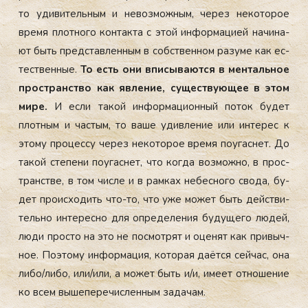
то уди­витель­ным и не­воз­можным, че­рез не­кото­рое
вре­мя плот­но­го кон­такта с этой ин­форма­ци­ей на­чина­
ют быть пред­став­ленным в собс­твен­ном ра­зуме как ес­
тес­твен­ные.
То есть они впи­сыва­ют­ся в мен­таль­ное
прос­транс­тво как яв­ле­ние, су­щес­тву­ющее в этом
ми­ре.
И ес­ли та­кой ин­форма­ци­он­ный по­ток бу­дет
плот­ным и час­тым, то ва­ше удив­ле­ние или ин­те­рес к
это­му про­цес­су че­рез не­кото­рое вре­мя
по­угас­нет. До
та­кой сте­пени по­угас­нет, что ког­да воз­можно, в прос­
транс­тве, в том чис­ле и в рам­ках не­бес­но­го сво­да, бу­
дет про­ис­хо­дить что-то, что уже мо­жет быть дей­стви­
тель­но ин­те­рес­но для оп­ре­деле­ния бу­дуще­го лю­дей,
лю­ди прос­то на это не пос­мотрят и оце­нят как при­выч­
ное. По­это­му ин­форма­ция, ко­торая да­ёт­ся сей­час, она
ли­бо/ли­бо, или/или, а мо­жет быть и/и, име­ет от­но­шение
ко всем вы­шепе­речис­ленным
за­дачам.