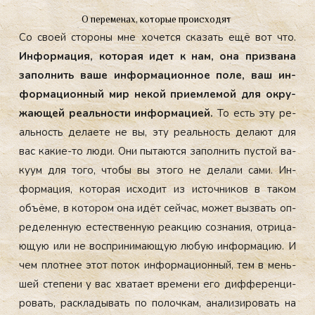
О переменах, которые происходят
Со сво­ей сто­роны мне хо­чет­ся ска­зать ещё вот что.
Ин­форма­ция, ко­торая идет к нам, она приз­ва­на
за­пол­нить ва­ше ин­форма­ци­он­ное по­ле, ваш ин­
форма­ци­он­ный мир не­кой при­ем­ле­мой для ок­ру­
жа­ющей ре­аль­нос­ти ин­форма­ци­ей.
То есть эту ре­
аль­ность де­ла­ете не вы, эту ре­аль­ность де­ла­ют для
вас ка­кие-то лю­ди. Они пы­та­ют­ся за­пол­нить пус­той ва­
ку­ум для то­го, что­бы вы это­го не де­лали са­ми. Ин­
форма­ция, ко­торая ис­хо­дит из ис­точни­ков в та­ком
объ­ёме, в ко­тором она идёт сей­час, мо­жет выз­вать оп­
ре­делен­ную ес­тес­твен­ную ре­ак­цию соз­на­ния, от­ри­ца­
ющую или не вос­при­нима­ющую лю­бую ин­форма­цию. И
чем плот­нее этот по­ток ин­форма­ци­он­ный, тем в мень­
шей сте­пени у вас хва­та­ет вре­мени его диф­фе­рен­ци­
ровать, рас­кла­дывать по по­лоч­кам, ана­лизи­ровать на