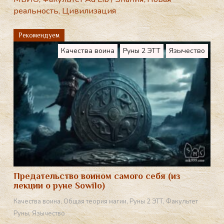
e
реальность
,
Цивилизация
gr
a
Рекомендуем
m
Качества воина
Руны 2 ЭТТ
Язычество
Предательство воином самого себя (из
лекции о руне Sowilo)
Качества воина
,
Общая теория магии
,
Руны 2 ЭТТ
,
Факультет
Руны
,
Язычество