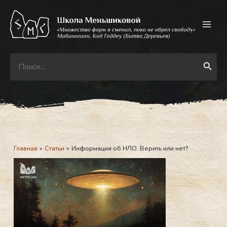
Перейти
к
содержимому
Search
Search Button
for:
Главная
Статьи
Информация об НЛО. Верить или нет?