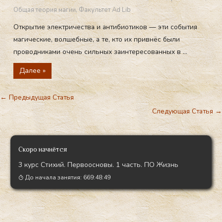
Общая теория магии
,
Факультет Ad Lib
Открытие электричества и антибиотиков — эти события
магические, волшебные, а те, кто их привнёс были
проводниками очень сильных заинтересованных в ...
Далее »
←
Предыдущая Статья
Следующая Статья
→
Скоро начнётся
3 курс Стихий. Первоосновы. 1 часть. ПО Жизнь
До начала занятия:
669:48:47