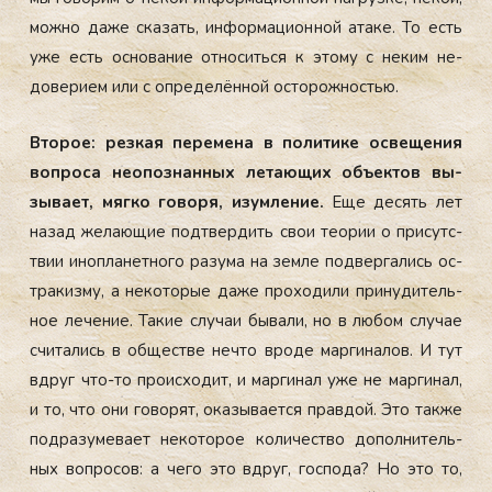
мож­но да­же ска­зать, ин­форма­ци­он­ной ата­ке. То есть
уже есть ос­но­вание от­но­сить­ся к это­му с не­ким не­
дове­ри­ем или с оп­ре­делён­ной ос­то­рож­ностью.
Вто­рое: рез­кая пе­реме­на в по­лити­ке ос­ве­щения
воп­ро­са не­опоз­нанных ле­та­ющих объ­ек­тов вы­
зыва­ет, мяг­ко го­воря, изум­ле­ние.
Еще де­сять лет
на­зад же­ла­ющие под­твер­дить свои те­ории о при­сутс­
твии иноп­ла­нет­но­го ра­зума на зем­ле под­верга­лись
ос­
тра­киз­му, а не­кото­рые да­же про­ходи­ли при­нуди­тель­
ное ле­чение. Та­кие слу­чаи бы­вали, но в лю­бом слу­чае
счи­тались в об­щес­тве неч­то вро­де мар­ги­налов. И тут
вдруг что-то про­ис­хо­дит, и мар­ги­нал уже не мар­ги­нал,
и то, что они го­ворят, ока­зыва­ет­ся прав­дой. Это так­же
под­ра­зуме­ва­ет не­кото­рое ко­личес­тво до­пол­ни­тель­
ных воп­ро­сов: а че­го это вдруг, гос­по­да? Но это то,