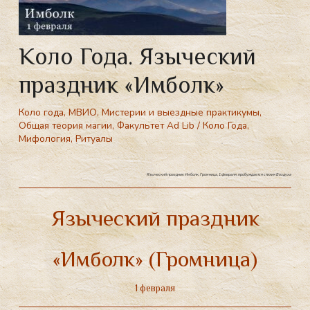
Коло Года. Языческий
праздник «Имболк»
Коло года
,
МВИО
,
Мистерии и выездные практикумы
,
Общая теория магии
,
Факультет Ad Lib
/
Коло Года
,
Мифология
,
Ритуалы
Языческий праздник Имболк, Громница, 1 февраля, пробуждается стихия Воздуха
Языческий праздник
«Имболк» (Громница)
1 февраля