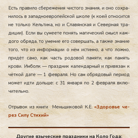
Есть пра­вило сбе­реже­ния чис­то­го зна­ния, и оно сох­ра­
нилось в за­пад­но­ев­ро­пей­ской шко­ле (к ко­ей от­но­сит­ся
не толь­ко Кель­ти­ка, но и Сла­вян­ская и Се­вер­ная тра­
диции). Ес­ли вы су­ме­ете по­нять ма­гичес­кий смысл каж­
до­го об­ря­да, то уме­ние его со­вер­шать, а так­же зна­ние
то­го, что из ин­форма­ции о нём ис­тинно, а что лож­но,
при­дёт са­мо, как часть ро­довой па­мяти, как па­мять
кро­ви. Им­болк — праз­дник ка­лен­дарный и при­вязан к
чёт­кой да­те — 1 фев­ра­ля. Но сам об­ря­довый пе­ри­од
мо­жет ид­ти доль­ше: с 31 ян­ва­ря по 2 фев­ра­ля вклю­
читель­но.
От­ры­вок из кни­ги Мень­ши­ковой К.Е.
«Здо­ровье че­
рез Си­лу Сти­хий»
Другие языческие праздники на Коло Года: