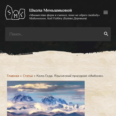
Перейти
к
содержимому
Search
Search Button
for:
Главная
Статьи
Коло Года. Языческий праздник «Имболк»