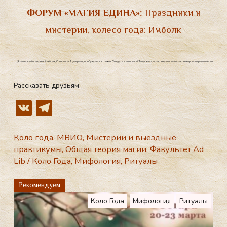
ФОРУМ «МАГИЯ ЕДИНА»:
Праздники и
мистерии, колесо года
:
Имболк
Языческий праздник Имболк, Громница, 1 февраля, пробуждается стихия Воздуха и его силой Запускается закон единства и закон мирового равновесия
Рассказать друзьям:
V
T
K
el
e
Коло года
,
МВИО
,
Мистерии и выездные
практикумы
,
Общая теория магии
,
Факультет Ad
gr
Lib
/
Коло Года
,
Мифология
,
Ритуалы
a
m
Рекомендуем
Коло Года
Мифология
Ритуалы