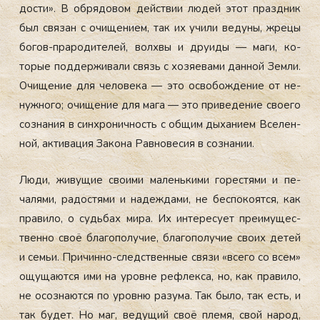
дос­ти». В об­ря­довом дей­ствии лю­дей этот праз­дник
был свя­зан с очи­щени­ем, так их учи­ли ве­дуны, жре­цы
бо­гов-пра­роди­телей, вол­хвы и дру­иды — ма­ги, ко­
торые под­держи­вали связь с хо­зя­ева­ми дан­ной Зем­ли.
Очи­щение для че­лове­ка — это ос­во­бож­де­ние от не­
нуж­но­го; очи­щение для ма­га — это при­веде­ние сво­его
соз­на­ния в син­хро­нич­ность с об­щим ды­хани­ем Все­лен­
ной, ак­ти­вация За­кона Рав­но­весия в соз­на­нии.
Лю­ди, жи­вущие сво­ими ма­лень­ки­ми го­рес­тя­ми и пе­
чаля­ми, ра­дос­тя­ми и на­деж­да­ми, не бес­по­ко­ят­ся, как
пра­вило, о судь­бах ми­ра. Их ин­те­ресу­ет пре­иму­щес­
твен­но своё бла­гопо­лучие, бла­гопо­лучие сво­их де­тей
и семьи. При­чин­но-следс­твен­ные свя­зи «все­го со всем»
ощу­ща­ют­ся ими на уров­не реф­лекса, но, как пра­вило,
не осоз­на­ют­ся по уров­ню ра­зума. Так бы­ло, так есть, и
так бу­дет. Но маг, ве­дущий своё пле­мя, свой на­род,