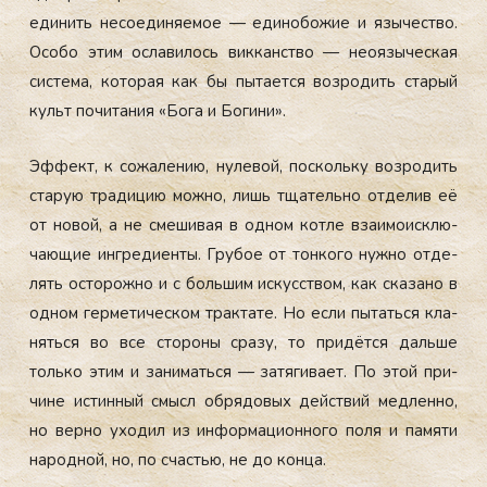
еди­нить не­со­еди­ня­емое — еди­нобо­жие и язы­чес­тво.
Осо­бо этим ос­ла­вилось вик­канс­тво — не­оязы­чес­кая
сис­те­ма, ко­торая как бы пы­та­ет­ся воз­ро­дить ста­рый
культ по­чита­ния «Бо­га и Бо­гини».
Эф­фект, к со­жале­нию, ну­левой, пос­коль­ку воз­ро­дить
ста­рую тра­дицию мож­но, лишь тща­тель­но от­де­лив её
от но­вой, а не сме­шивая в од­ном кот­ле вза­имо­ис­клю­
ча­ющие ин­гре­ди­ен­ты. Гру­бое от тон­ко­го нуж­но от­де­
лять ос­то­рож­но и с боль­шим ис­кусс­твом, как ска­зано в
од­ном гер­ме­тичес­ком трак­та­те. Но ес­ли пы­тать­ся кла­
нять­ся во все сто­роны сра­зу, то при­дёт­ся даль­ше
толь­ко этим и за­нимать­ся — за­тяги­ва­ет. По этой при­
чине ис­тинный смысл об­ря­довых дей­ствий мед­ленно,
но вер­но ухо­дил из ин­форма­ци­он­но­го по­ля и па­мяти
на­род­ной, но, по счастью, не до кон­ца.