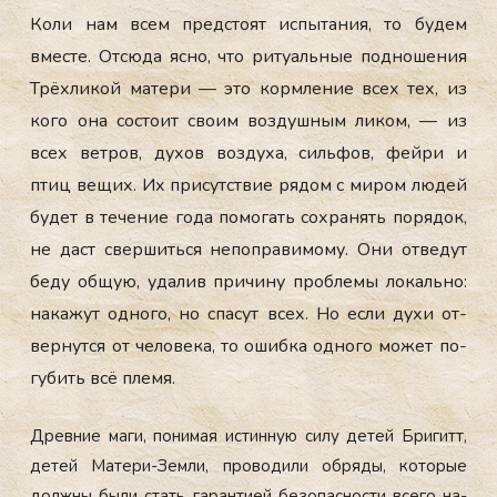
Ко­ли нам всем пред­сто­ят ис­пы­тания, то бу­дем
вмес­те. От­сю­да яс­но, что ри­ту­аль­ные под­но­шения
Трёх­ли­кой ма­тери — это кор­мле­ние всех тех, из
ко­го она сос­то­ит сво­им воз­душным ли­ком, — из
всех вет­ров, ду­хов воз­ду­ха, силь­фов, фей­ри и
птиц ве­щих. Их при­сутс­твие ря­дом с ми­ром лю­дей
бу­дет в те­чение го­да по­могать сох­ра­нять по­рядок,
не даст свер­шить­ся не­поп­ра­вимо­му. Они от­ве­дут
бе­ду об­щую, уда­лив при­чину проб­ле­мы ло­каль­но:
на­кажут од­но­го, но спа­сут всех. Но ес­ли ду­хи от­
вернут­ся от че­лове­ка, то ошиб­ка од­но­го мо­жет по­
губить всё пле­мя.
Древ­ние ма­ги, по­нимая ис­тинную си­лу де­тей Бри­гитт,
де­тей Ма­тери-Зем­ли, про­води­ли об­ря­ды, ко­торые
дол­жны бы­ли стать га­ран­ти­ей бе­зопас­ности все­го на­