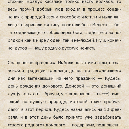
сти­хи­ей Воз­дух ка­салась толь­ко кас­ты вол­хвов, то
весь про­чий доб­рый люд вхо­дил в про­цесс со­еди­
нения с при­родой сво­им спо­собом: чис­ти­ли и мы­ли жи­
лище, оку­рива­ли ско­тину, по­чита­ли бо­га Ве­леса — бо­
га, со­еди­ня­юще­го со­бою ми­ры, бо­га, сле­дяще­го за по­
ряд­ком как в ми­ре лю­дей, так и не-лю­дей. Ну и, ко­неч­
но, ду­хов — на­шу род­ную рус­скую не­чисть.
Сра­зу пос­ле праз­дни­ка Им­болк, как точ­ки си­лы, в сла­
вян­ской тра­диции Гром­ни­ца до­шёл до се­год­няшне­го
дня как вы­тека­ющий из не­го праз­дник — Ку­десы,
день рож­де­ния до­мово­го. До­мовой — это до­маш­ний
дух (у кель­тов — бра­уни, у скан­ди­навов — нис­се), име­
ющий воз­душную при­роду, ко­торый то­же про­буж­
дался в этот пе­ри­од. Ку­десы наз­на­чались на 10 фев­
ра­ля, и в этот день бы­ло при­нято уже за­даб­ри­вать
«сво­его род­но­го» до­мово­го — по­дар­ка­ми, под­но­шени­