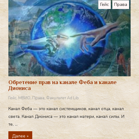
Гейс
Права
Обретение прав на канале Феба и канале
Диониса
Гейс
,
МВИО
,
Права
,
Факультет Ad Lib
Канал Феба — это канал системщиков, канал отца, канал
света. Канал Диониса — это канал матери, канал силы. И
те, ...
Далее »