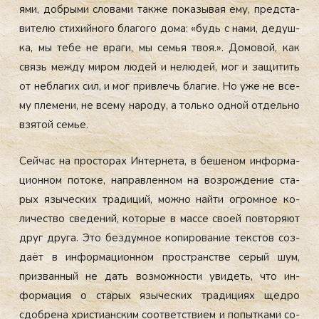
ями, доб­ры­ми сло­вами так­же по­казы­вая ему, пред­ста­
вите­лю сти­хий­но­го бла­гого до­ма: «будь с на­ми, де­душ­
ка, мы те­бе не вра­ги, мы семья твоя.». До­мовой, как
связь меж­ду ми­ром лю­дей и не­людей, мог и за­щитить
от неб­ла­гих сил, и мог прив­лечь бла­гие. Но уже не все­
му пле­мени, не все­му на­роду, а толь­ко од­ной от­дель­но
взя­той семье.
Сей­час на прос­то­рах Ин­терне­та, в бе­шеном ин­форма­
ци­он­ном по­токе, нап­равлен­ном на воз­рожде­ние ста­
рых язы­чес­ких тра­диций, мож­но най­ти ог­ромное ко­
личес­тво све­дений, ко­торые в мас­се сво­ей пов­то­ря­ют
друг дру­га. Это без­думное ко­пиро­вание тек­стов соз­
да­ёт в ин­форма­ци­он­ном прос­транс­тве се­рый шум,
приз­ванный не дать воз­можнос­ти уви­деть, что ин­
форма­ция о ста­рых язы­чес­ких тра­дици­ях щед­ро
сдоб­ре­на хрис­ти­ан­ским со­от­ветс­тви­ем и по­пыт­ка­ми со­