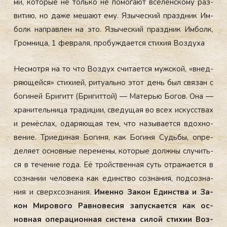
ми, ко­торые не толь­ко не по­мога­ют все­лен­ско­му раз­
ви­тию, но да­же ме­ша­ют ему. Язы­чес­кий праз­дник Им­
болк нап­равлен на это. Язы­чес­кий праз­дник Им­болк,
Гром­ни­ца, 1 фев­ра­ля, про­буж­да­ет­ся сти­хия Воз­ду­ха
Нес­мотря на то что Воз­дух счи­та­ет­ся муж­ской, «внед­
ря­ющей­ся» сти­хи­ей, ри­ту­аль­но этот день был свя­зан с
бо­гиней Бри­гитт (Бри­гит­той) — Ма­терью Бо­гов. Она —
хра­нитель­ни­ца тра­диции, све­дущая во всех ис­кусс­твах
и ре­мёс­лах, ода­ря­ющая тем, что на­зыва­ет­ся вдох­но­
вение. Три­еди­ная Бо­гиня, как Бо­гиня Судь­бы, оп­ре­
деля­ет ос­новные пе­реме­ны, ко­торые дол­жны слу­чить­
ся в те­чение го­да. Её трой­ствен­ная суть от­ра­жа­ет­ся в
соз­на­нии че­лове­ка как единс­тво соз­на­ния, под­созна­
ния и свер­хсоз­на­ния.
Имен­но За­кон Единс­тва и За­
кон Ми­рово­го Рав­но­весия за­пус­ка­ет­ся как ос­
новная опе­раци­он­ная сис­те­ма си­лой сти­хии Воз­