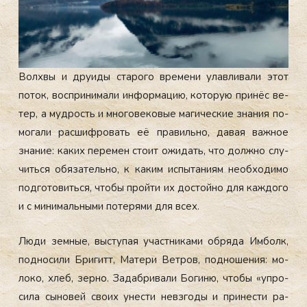
Вол­хвы и дру­иды ста­рого вре­мени улав­ли­вали этот
по­ток, вос­при­нима­ли ин­форма­цию, ко­торую при­нёс ве­
тер, а муд­рость и мно­гове­ковые ма­гичес­кие зна­ния по­
мога­ли рас­шифро­вать её пра­виль­но, да­вая важ­ное
зна­ние: ка­ких пе­ремен сто­ит ожи­дать, что дол­жно слу­
чить­ся обя­затель­но, к ка­ким ис­пы­тани­ям не­об­хо­димо
под­го­товить­ся, что­бы прой­ти их дос­той­но для каж­до­го
и с ми­нималь­ны­ми по­теря­ми для всех.
Лю­ди зем­ные, выс­ту­пая учас­тни­ками об­ря­да Им­болк,
под­но­сили Бри­гитт, Ма­тери Вет­ров, под­но­шения: мо­
локо, хлеб, зер­но. За­даб­ри­вали Бо­гиню, что­бы «уп­ро­
сила сы­новей сво­их унес­ти нев­зго­ды и при­нес­ти ра­