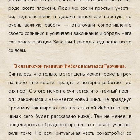
рода, все­го пле­мени. Лю­ди же сво­им прос­тым учас­ти­
ем, под­но­шени­ями и да­рами вы­пол­ня­ли прос­тую, но
очень важ­ную ра­боту — от­клю­чали соп­ро­тив­ле­ние
сво­его соз­на­ния и уси­лива­ли зак­ли­нания и об­ря­ды ма­га
сог­ла­си­ем с об­щим За­коном При­роды: единс­тва все­го
со всем.
В славянской традиции Имболк назывался Громница.
Счи­талось, что толь­ко в этот день мо­жет гре­меть гром
на не­бе (что кста­ти, прав­да, и по­верье ра­бота­ет до
сих пор). С это­го мо­мен­та счи­та­ет­ся, что «тём­ный пе­ри­
од» за­кон­чился и на­чина­ет­ся но­вый цикл. Не праз­днуя
Гром­ни­цу так ши­роко, как кель­ты свой Им­болк (о при­
чинах се­го бу­дет рас­ска­зано ни­же). Тем не ме­нее, в
об­ще­миро­вых об­ря­довых про­цес­сах сла­вяне учас­тво­
вали то­же. Но ес­ли ри­ту­аль­ная часть со­нас­трой­ки со