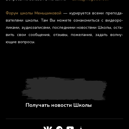
Фо­рум шко­лы Мень­ши­ковой
— ку­риру­ет­ся все­ми пре­пода­
вате­лями шко­лы. Там Вы мо­жете оз­на­комить­ся с ви­де­оро­
лика­ми, а­уди­оза­пися­ми, пос­ледни­ми но­вос­тя­ми Шко­лы, ос­та­
вить свои со­об­ще­ния, от­зы­вы, по­жела­ния, за­дать вол­ну­
ющие воп­ро­сы.
Получать новости Школы