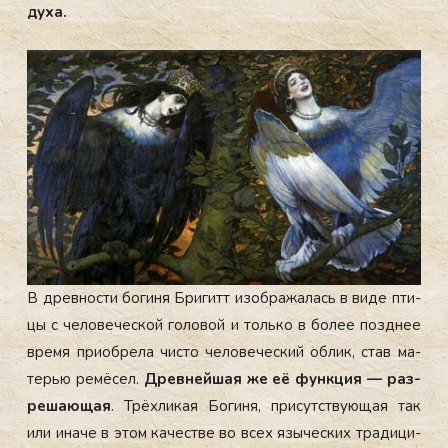
ду­ха.
В древ­ности бо­гиня Бри­гитт изоб­ра­жалась в ви­де пти­
цы с че­лове­чес­кой го­ловой и толь­ко в бо­лее поз­днее
вре­мя при­об­ре­ла чис­то че­лове­чес­кий об­лик, став ма­
терью ре­мёсел.
Древ­ней­шая же её фун­кция — раз­
ре­ша­ющая
. Трёх­ли­кая Бо­гиня, при­сутс­тву­ющая так
или ина­че в этом ка­чес­тве во всех язы­чес­ких тра­дици­