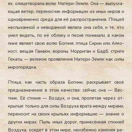
ях, оли­цет­во­ряла во­лю Ма­тери-Зем­ли. Она — вы­пус­ка­
ющая ве­тер, пе­ренос­чик ин­форма­ции из иных ми­ров и
од­новре­мен­но сре­да для её рас­простра­нения. Пти­цей
нес­лы­хан­ной и не­видан­ной яв­ля­ла она се­бя, и те, кто
умел ви­деть, по её об­ли­ку и пес­не по­нима­ли, в ка­ком
ли­ке яв­ля­ет свою во­лю Бо­гиня: пти­ца Си­рин или Ал­ко­
ност, ве­щая Га­ма­юн, во­роны Мор­ри­ган и Бадб, стри­ги
Ге­каты — ве­ликие про­яв­ле­ния Ма­тери-Зем­ли как си­лы
ми­ропо­ряд­ка.
Пти­ца, как часть об­ра­за Бо­гини, рас­кры­ва­ет своё
пред­назна­чение в этом ка­чес­тве: сей­час она — Вес­
тник. Её сти­хия — Воз­дух, и она, про­летая че­рез от­
кры­тые толь­ко для си­лы Воз­ду­ха вра­та меж­ду ми­рами,
пе­рено­сит на сво­их крыль­ях ин­форма­цию — зна­ние о
дру­гих ми­рах. Пыль иных до­рог, при­несён­ная сти­хи­ей
Воз­ду­ха, ося­дет в этом ми­ре, не­из­бежно из­ме­няя ре­