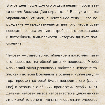
В этот день пос­ле дол­го­го от­ды­ха пер­вым про­сыпа­ет­
ся сти­хия Воз­ду­ха. Для ми­ра лю­дей Воз­дух яв­ля­ет­ся
уп­равля­ющей сти­хи­ей, а мен­таль­ное те­ло — его по­
рож­де­ние — пред­назна­ча­ет­ся для то­го, что­бы урав­
но­весить поз­на­ватель­ную пот­ребность свер­хсоз­на­ния
и пот­ребность вы­жива­емос­ти, ко­торую дик­ту­ет под­
созна­ние.
Че­ловек — су­щес­тво нес­та­биль­ное и пос­то­ян­но пы­та­
ет­ся выр­вать­ся из об­щей рит­ми­ки про­цес­сов. Что­бы
ма­гичес­кий за­кон рав­но­весия ра­ботал в че­лове­ке так
же, как и во всей Все­лен­ной, в соз­на­нии ну­жен ре­гуля­
тор, ги­рос­коп, ко­торый бу­дет при­водить его (соз­на­
ние) в ре­зонанс с об­щи­ми про­цес­са­ми, что­бы ни от­
дель­ный че­ловек, ни всё че­лове­чес­тво в це­лом не ста­
ли в ка­кой-то мо­мент лиш­ни­ми, ино­род­ны­ми су­щес­тва­