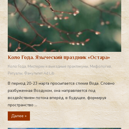
Коло Года. Языческий праздник «Остара»
Коло Года
,
Мистерии и выездные практикумы
,
Мифология
,
Ритуалы
,
Факультет Ad Lib
В период 20-23 марта просыпается стихия Вода. Словно
разбуженная Воздухом, она направляется под
воздействием потока вперёд, в будущее, формируя
пространство ...
Далее »