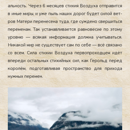
аль­ность. Че­рез 6 ме­сяцев сти­хия Воз­ду­ха от­пра­вит­ся
в иные ми­ры, и уже пыль на­ших до­рог бу­дет си­лой вет­
ров Ма­тери пе­рене­сена ту­да, где суж­де­но свер­шить­ся
пе­реме­нам. Так ус­та­нав­ли­ва­ет­ся рав­но­весие по это­му
уров­ню — вся­кая ин­форма­ция дол­жна учи­тывать­ся.
Ни­какой мир не су­щес­тву­ет сам по се­бе — всё свя­зано
со всем. Си­ла сти­хии Воз­ду­ха пер­вопро­ход­цем идёт
впе­реди ос­таль­ных сти­хий­ных сил, как Ге­рольд пе­ред
ко­ролём, под­го­тав­ли­вая прос­транс­тво для при­хода
нуж­ных пе­ремен.