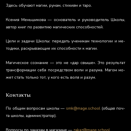
Здесь обу­ча­ют ма­гии, ру­нам, сти­хи­ям и та­ро.
Ксе­ния Мень­ши­кова — ос­но­ватель и ру­ково­дитель Шко­лы,
ав­тор книг по раз­ви­тию ма­гичес­ких спо­соб­ностей.
Це­ли и за­дачи Шко­лы: пе­редать уче­никам тех­но­логии и ме­
тоди­ки, рас­кры­ва­ющие их спо­соб­ности к ма­гии.
Ма­гичес­кое соз­на­ние — это не «дар свы­ше». Это ре­зуль­тат
тран­сфор­ма­ции се­бя пос­редс­твом во­ли и ра­зума. Ма­гом мо­
жет стать толь­ко тот, у ко­го есть во­ля и ра­зум.
Контакты
По об­щим воп­ро­сам шко­лы —
smk@mage.school
(об­щая поч­
та шко­лы, ад­ми­нис­тра­тор).
Воп­ро­сы по за­казам в ма­гази­не —
zakaz@mage.school