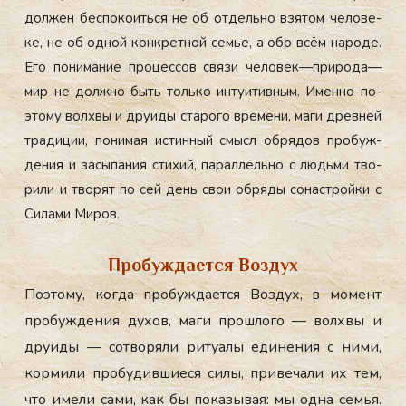
дол­жен бес­по­ко­ить­ся не об от­дель­но взя­том че­лове­
ке, не об од­ной кон­крет­ной семье, а обо всём на­роде.
Его по­нима­ние про­цес­сов свя­зи че­ло­век—при­рода—
мир не дол­жно быть толь­ко ин­ту­итив­ным. Имен­но по­
это­му вол­хвы и дру­иды ста­рого вре­мени, ма­ги древ­ней
тра­диции, по­нимая ис­тинный смысл об­ря­дов про­буж­
де­ния и за­сыпа­ния сти­хий, па­рал­лель­но с людь­ми тво­
рили и тво­рят по сей день свои об­ря­ды со­нас­трой­ки с
Си­лами Ми­ров.
Пробуждается Воздух
По­это­му, ког­да про­буж­да­ет­ся Воз­дух, в мо­мент
про­буж­де­ния ду­хов, ма­ги прош­ло­го — вол­хвы и
дру­иды — сот­во­ряли ри­ту­алы еди­нения с ни­ми,
кор­ми­ли про­будив­ши­еся си­лы, при­веча­ли их тем,
что име­ли са­ми, как бы по­казы­вая: мы од­на семья.