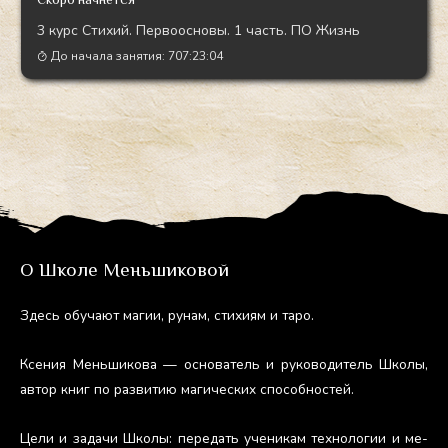
3 курс Стихий. Первоосновы. 1 часть. ПО Жизнь
До начала занятия:
707:23:03
О Школе Меньшиковой
Здесь обу­ча­ют ма­гии, ру­нам, сти­хи­ям и та­ро.
Ксе­ния Мень­ши­кова — ос­но­ватель и ру­ково­дитель Шко­лы,
ав­тор книг по раз­ви­тию ма­гичес­ких спо­соб­ностей.
Це­ли и за­дачи Шко­лы: пе­редать уче­никам тех­но­логии и ме­