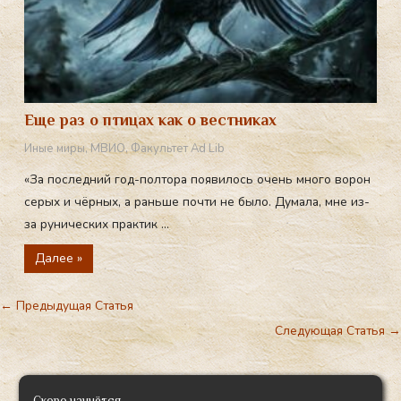
Еще раз о птицах как о вестниках
Иные миры
,
МВИО
,
Факультет Ad Lib
«За последний год-полтора появилось очень много ворон
серых и чёрных, а раньше почти не было. Думала, мне из-
за рунических практик ...
Далее »
←
Предыдущая Статья
Следующая Статья
→
Скоро начнётся