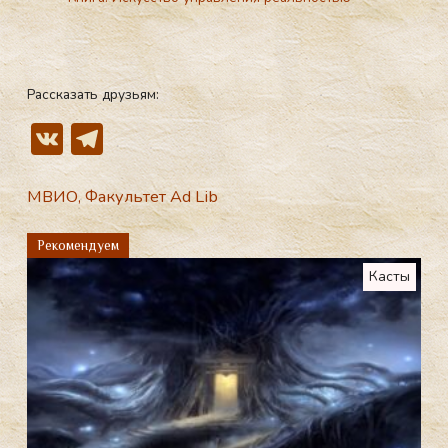
Рассказать друзьям:
V
T
K
el
e
МВИО
,
Факультет Ad Lib
gr
Рекомендуем
a
Касты
m