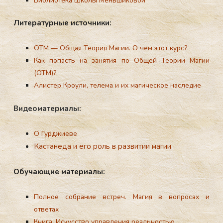
Библиотека Школы Меньшиковой
Ли­тера­тур­ные ис­точни­ки:
ОТМ — Общая Теория Магии. О чем этот курс?
Как попасть на занятия по Общей Теории Магии
(ОТМ)?
Алистер Кроули, телема и их магическое наследие
Ви­де­ома­тери­алы:
О Гурджиеве
Кастанеда и его роль в развитии магии
Обу­ча­ющие ма­тери­алы:
Полное собрание встреч. Магия в вопросах и
ответах
Книга. Искусство управления реальностью