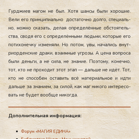
Гур­джи­ев ма­гом не был. Хо­тя шан­сы бы­ли хо­рошие.
Ве­ли его прин­ци­пи­аль­но дос­та­точ­но дол­го, спе­ци­аль­
но, мож­но ска­зать, де­лая оп­ре­делён­ные об­сто­ятель­
ства, сво­дя его с оп­ре­делён­ны­ми людь­ми, ко­торые его
по­тихо­неч­ку из­ме­няли. Но по­том, увы, на­чались внут­
ри­ор­ден­ские дра­ки, вза­им­ные уг­ро­зы. А це­на воп­ро­са
бы­ли день­ги, а не си­ла, не зна­ние. По­это­му, ко­неч­но,
тот, кто не про­ходит этот этап — даль­ше не идёт. Тот,
кто не спо­собен ос­та­вить всё ма­тери­аль­ное и ид­ти
даль­ше за зна­ни­ем, за си­лой, как маг ни­кого ин­те­ресо­
вать не бу­дет во­об­ще ни­ког­да.
До­пол­ни­тель­ная ин­форма­ция:
Форум «МАГИЯ ЕДИНА»