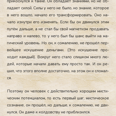
при­кос­нулся к тай­не. Он об­ла­да­ет зна­ни­ями, но не об­
ла­да­ет си­лой. Си­лы у не­го не бы­ло, но зна­ние, ко­торое
в не­го вош­ло, на­чало его тран­сфор­ми­ровать. Оно на­
чало из­нутри его из­ме­нять. Ес­ли бы он дви­нул­ся этим
пу­тём даль­ше, а не стал бы свой маг­не­тизм про­давать
нап­ра­во и на­лево, то у не­го был бы шанс вый­ти на ма­
гичес­кий уро­вень. Но он, к со­жале­нию, не про­шёл пер­
вей­шее ис­ку­шение день­га­ми. (Это ис­ку­шение про­
ходит каж­дый). Вок­руг не­го ста­ло слиш­ком мно­го лю­
дей, ко­торые на­чали да­вать ему прос­то так. И он ре­
шил, что это­го впол­не дос­та­точ­но, на этом он и сло­мал­
ся.
По­это­му он че­ловек с дей­стви­тель­но хо­рошим мис­ти­
чес­ким по­тен­ци­алом, то есть пер­вый шаг, мис­ти­чес­кое
соз­на­ние, он про­шёл, но даль­ше, к со­жале­нию, не дви­
нул­ся. Он да­же к кол­довс­тву не приб­ли­зил­ся.