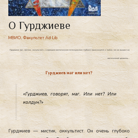
О Гурджиеве
МВИО
,
Факультет Ad Lib
Гурджиев маг, мистик, оккультист, с хорошим мистическим потенциалом глубоко прикоснулся к тайне, но не вышел на
магический уровень…
Гурджиев маг или нет?
«Гур­джи­ев, го­ворят, маг. Или нет? Или
кол­дун?»
Гур­джи­ев — мис­тик, ок­куль­тист. Он очень глу­боко