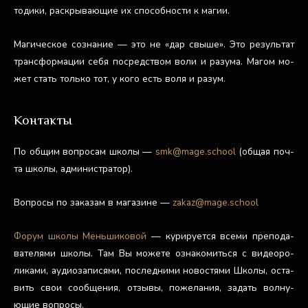
тоди­ки, рас­кры­ва­ющие их спо­соб­ности к ма­гии.
Ма­гичес­кое соз­на­ние — это не «дар свы­ше». Это ре­зуль­тат
тран­сфор­ма­ции се­бя пос­редс­твом во­ли и ра­зума. Ма­гом мо­
жет стать толь­ко тот, у ко­го есть во­ля и ра­зум.
Контакты
По об­щим воп­ро­сам шко­лы —
smk@mage.school
(об­щая поч­
та шко­лы, ад­ми­нис­тра­тор).
Воп­ро­сы по за­казам в ма­гази­не —
zakaz@mage.school
Фо­рум шко­лы Мень­ши­ковой
— ку­риру­ет­ся все­ми пре­пода­
вате­лями шко­лы. Там Вы мо­жете оз­на­комить­ся с ви­де­оро­
лика­ми, а­уди­оза­пися­ми, пос­ледни­ми но­вос­тя­ми Шко­лы, ос­та­
вить свои со­об­ще­ния, от­зы­вы, по­жела­ния, за­дать вол­ну­
ющие воп­ро­сы.