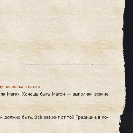
Физическое тело для мага. Отношение к физическому телу в различных традициях и в современной магии. Значение телесных и энергетических практик для мага.
у человека в магии
 для Ма­га». Хо­чешь быть Ма­гом — вы­пол­няй вся­кие
ак дол­жно быть. Всё за­висит от той Тра­диции, в ко­