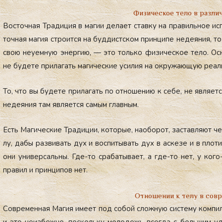
Физическое тело в разли
Вос­точная Тра­диция в ма­гии де­ла­ет став­ку на пра­виль­ное ис­
точная ма­гия стро­ит­ся на буд­дист­ском прин­ци­пе не­де­яния, то
свою не­уем­ную энер­гию, — это толь­ко фи­зичес­кое те­ло. Ос­н
не бу­дете при­лагать ма­гичес­кие уси­лия на ок­ру­жа­ющую ре­аль
То, что вы бу­дете при­лагать по от­но­шению к се­бе, не яв­ля­ет­с
не­де­яния там яв­ля­ет­ся са­мым глав­ным.
Есть Ма­гичес­кие Тра­диции, ко­торые, на­обо­рот, зас­тавля­ют че­
лу, да­бы раз­ви­вать дух и вос­пи­тывать дух в ас­ке­зе и в пло­т
они уни­вер­саль­ны. Где-то сра­баты­ва­ет, а где-то нет, у ко­го-
пра­вил и прин­ци­пов нет.
Отношении к телу в с
овр
Сов­ре­мен­ная Ма­гия име­ет под со­бой слож­ную сис­те­му ком­п