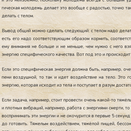
и это не­из­бежно, пос­коль­ку мо­лодежь всег­да с боль­шим удо­
гичес­кая мо­лодежь де­ла­ет это во­об­ще с ра­достью, точ­но так­
де­лать с те­лом.
Вы­вод об­щий мож­но сде­лать сле­ду­ющий: с те­лом на­до де­лат
есть его на­до со­от­ветс­тву­ющим об­ра­зом кор­мить, со­от­ветс
ему вни­мания не боль­ше и не мень­ше, чем нуж­но с не­го взя
энер­гию спе­цифи­чес­ко­го ка­чес­тва. Вот под это и про­ис­хо­дит
Ес­ли это спе­цифи­чес­кая энер­гия дол­жна быть, нап­ри­мер, оче
пени воз­душной, то так и идет воз­дей­ствие на те­ло. Это го­ло
энер­гию, ко­торая ис­хо­дит из те­ла и пос­ту­па­ет в ра­зум дос­та­т
Ес­ли за­дача, нап­ри­мер, сто­ит про­вес­ти очень ка­кой-то тя­жёл
и плот­ных виб­ра­ций, нап­ри­мер, ра­бота с энер­ги­ями смер­ти, т
вос­при­нимать эти энер­гии и не око­чурит­ся в пер­вые 5 се­кунд р
до го­товить. Тя­желым воз­дей­стви­ем, тя­жёлой пи­щей, бес­сонни