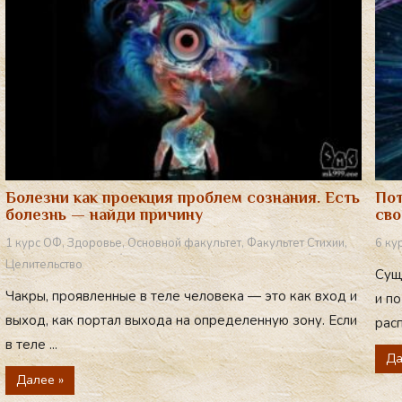
Болезни как проекция проблем сознания. Есть
Пот
болезнь — найди причину
сво
1 курс ОФ
,
Здоровье
,
Основной факультет
,
Факультет Стихии
,
6 ку
Целительство
Сущ
Чакры, проявленные в теле человека — это как вход и
и по
выход, как портал выхода на определенную зону. Если
расп
в теле ...
Да
Далее »