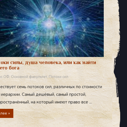
оки силы, душа человека, или как найти
его бога
рс ОФ
,
Основной факультет
,
Потоки сил
ествует семь потоков сил, различных по стоимости
 иерархии. Самый дешёвый, самый простой,
ространённый, на который имеют право все ...
лее »