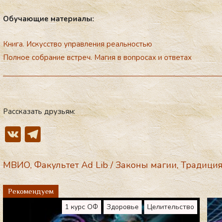
Обу­ча­ющие ма­тери­алы:
Книга. Искусство управления реальностью
Полное собрание встреч. Магия в вопросах и ответах
Рассказать друзьям:
V
T
K
el
e
МВИО
,
Факультет Ad Lib
/
Законы магии
,
Традици
gr
Рекомендуем
a
1 курс ОФ
Здоровье
Целительство
m