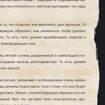
воль­стви­ем ло­ма­ет Тра­диции, а сов­ре­мен­ная ма­
же они от­но­сят­ся и к жёс­тким кри­тери­ям, что на­до
ь то, что поз­во­лит ему вы­пол­нять свои фун­кции. То
­тву­ющим об­ра­зом с ним за­нимать­ся, что­бы уде­лять
ть. То есть те­ло дол­жно вы­раба­тывать энер­гию и
 тран­сфор­ма­ция те­ла.
нь лёг­кой и очень раз­ря­жен­ной, в на­иболь­шей сте­
да­ние, ас­ке­зы, ве­гета­ри­анс­тво. То есть де­ла­ем
оч­но лег­кой.
ый ри­ту­ал, свя­зан­ный с воз­бужде­ни­ем очень низ­ких
о вы дол­жны под­го­товить те­ло к то­му, что оно бу­дет
и­ту­ала. Зна­чит, со­от­ветс­тву­ющим об­ра­зом его на­
­цей. Всё, что зас­та­вит те­ло со­нас­тро­ить­ся, сде­