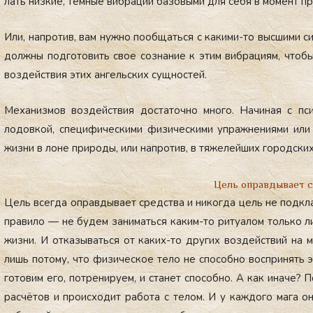
лать низ­кие, тём­ные виб­ра­ции ба­зовы­ми для се­бя в мо­мент пр
Или, нап­ро­тив, вам нуж­но по­об­щать­ся с ка­кими-то выс­ши­ми с
дол­жны под­го­товить свое соз­на­ние к этим виб­ра­ци­ям, что­
воз­дей­ствия этих ан­гель­ских сущ­ностей.
Ме­ханиз­мов воз­дей­ствия дос­та­точ­но мно­го. На­чиная с пси
лодов­кой, спе­цифи­чес­ки­ми фи­зичес­ки­ми уп­ражне­ни­ями или 
жиз­ни в ло­не при­роды, или нап­ро­тив, в тя­желей­ших го­род­ских у
Цель оправдывает 
Цель всег­да оп­равды­ва­ет средс­тва и ни­ког­да цель не под­кла
пра­вило — не бу­дем за­нимать­ся ка­ким-то ри­ту­алом толь­ко л
жиз­ни. И от­ка­зывать­ся от ка­ких-то дру­гих воз­дей­ствий на 
лишь по­тому, что фи­зичес­кое те­ло не спо­соб­но вос­при­нять э
го­товим его, пот­ре­ниру­ем, и ста­нет спо­соб­но. А как ина­че?
рас­чё­тов и про­ис­хо­дит ра­бота с те­лом. И у каж­до­го ма­га о