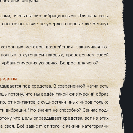
о­веде­ния ри­ту­ала.
и­лами, очень вы­соко виб­ра­ци­он­ны­ми. Для на­чала вы
бы оно точ­но так­же не умер­ло в пер­вые же 5 ми­нут
­хот­ропных ме­тодов воз­дей­ствия, за­кан­чи­вая го­
пол­ным от­сутс­тви­ем та­ковых, про­веде­ни­ем сво­ей
р­ба­нис­ти­чес­ких ус­ло­ви­ях. Воп­рос: для че­го?
средства
­дыва­ет­ся под средс­тва. В сов­ре­мен­ной ма­гии есть
ишь по­тому, что мы ве­дём та­кой фи­зичес­кий об­раз
мир, от кон­тактов с сущ­ностя­ми иных ми­ров толь­ко
ти виб­ра­ции. Что зна­чит не спо­соб­но? Сей­час под­
 По­тому что цель оп­равды­ва­ет средс­тва, вот из этих
на своя. Всё за­висит от то­го, с ка­кими ка­тего­ри­ями