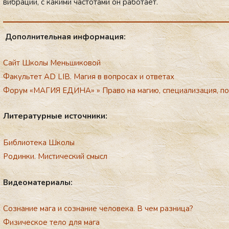
виб­ра­ций, с ка­кими час­то­тами он ра­бота­ет.
До­пол­ни­тель­ная ин­форма­ция:
Сайт Школы Меньшиковой
Факультет AD LIB. Магия в вопросах и ответах
Форум «МАГИЯ ЕДИНА»
»
Право на магию, специализация, п
Ли­тера­тур­ные ис­точни­ки:
Библиотека Школы
Родинки. Мистический смысл
Ви­де­ома­тери­алы:
Сознание мага и сознание человека. В чем разница?
Физическoе тело для мага