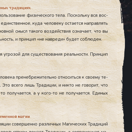
чных традициях
поль­зо­вание фи­зичес­ко­го те­ла. Пос­коль­ку вся вос­
 единс­твен­ное, ку­да че­лове­ку ос­та­ет­ся нап­равлять
овной смысл та­кого воз­дей­ствия оз­на­ча­ет, что вы
­ность, и прин­цип «не нав­ре­ди» бу­дет соб­лю­ден.
я уг­ро­зой для су­щес­тво­вания ре­аль­нос­ти. Прин­цип
лове­ка пре­неб­ре­житель­но от­но­сить­ся к сво­ему те­
и. Это все­го лишь Тра­диции, и ник­то не го­ворит, что
то по­луча­ет­ся, а у ко­го-то не по­луча­ет­ся. Еди­ных
еменной магии
и­ляции со­вер­шенно раз­личных Ма­гичес­ких Тра­диций