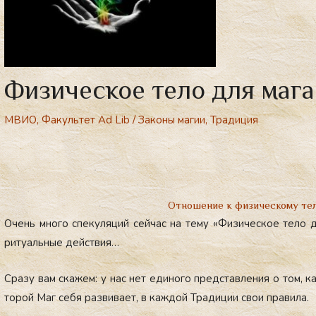
Физическое тело для мага
МВИО
,
Факультет Ad Lib
/
Законы магии
,
Традиция
Отношение к физическому тел
Очень мно­го спе­куля­ций сей­час на те­му «Фи­зичес­кое те­ло
ри­ту­аль­ные дей­ствия…
Сра­зу вам ска­жем: у нас нет еди­ного пред­став­ле­ния о том, к
торой Маг се­бя раз­ви­ва­ет, в каж­дой Тра­диции свои пра­вила.