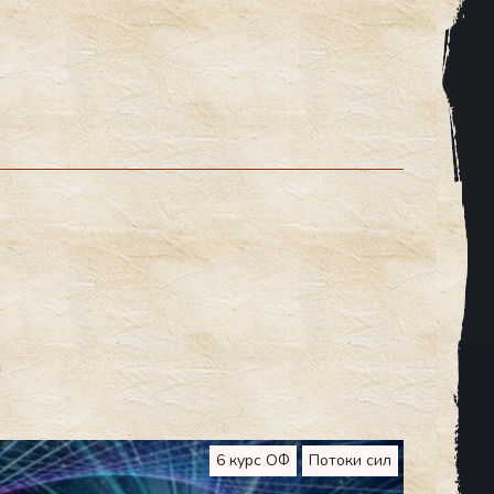
я
6 курс ОФ
Потоки сил