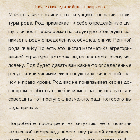
Ничего никогда не бывает напрасно
Мож­но так­же взгля­нуть на си­ту­ацию с по­зиции струк­
ту­ры ро­да. Род прив­ле­ка­ет к се­бе оп­ре­делён­ную ду­
шу. Лич­ность, рож­да­емая на струк­ту­ре этой ду­ши, за­
нима­ет в ро­ду оп­ре­делен­ную, обус­ловлен­ную Ре­гиной
ро­да ячей­ку. То есть это чис­тая ма­тема­тика эг­ре­гори­
аль­ной струк­ту­ры, ко­торая
вы­дели­ла мес­то это­му че­
лове­ку. Род бу­дет да­вать вам ка­кие-то оп­ре­делен­ные
ре­сур­сы, как ми­нимум, жиз­ненную си­лу, жиз­ненный тол­
чок и пра­во кро­ви. Род вас не при­вязы­ва­ет сво­им до­
гово­ром, что­бы вы в лю­бой мо­мент мог­ли под­нять­ся и
со­вер­шить тот пос­ту­пок, воз­можно, ра­ди ко­торо­го вы
сю­да приш­ли.
Поп­ро­буй­те пос­мотреть на си­ту­ацию не с по­зиции
жиз­ненной нес­пра­вед­ли­вос­ти,
внут­ренней ос­кор­блен­