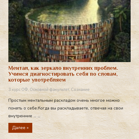
Ментал, как зеркало внутренних проблем.
Учимся диагностировать себя по словам,
которые употребляем
3 курс ОФ
,
Основной факультет
,
Сознание
Простым ментальным раскладом очень многое можно
понять о себе.Когда вы раскладываете, отвечая на свои
внутренние … ...
Далее »