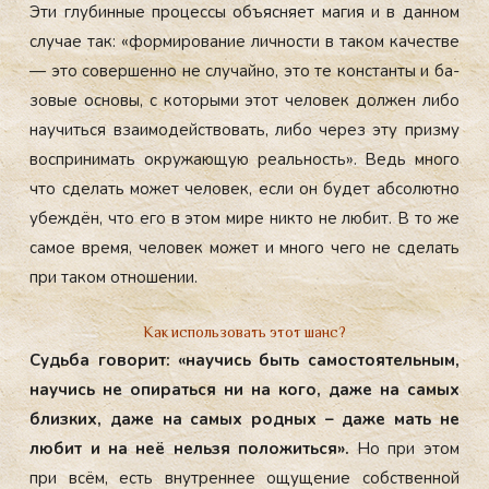
Эти глу­бин­ные про­цес­сы объ­яс­ня­ет ма­гия и в дан­ном
слу­чае так: «фор­ми­рова­ние лич­ности в та­ком ка­чес­тве
— это со­вер­шенно не слу­чай­но, это те кон­стан­ты и ба­
зовые ос­но­вы, с ко­торы­ми этот че­ловек дол­жен ли­бо
на­учить­ся вза­имо­дей­ство­вать, ли­бо че­рез эту приз­му
вос­при­нимать ок­ру­жа­ющую ре­аль­ность». Ведь мно­го
что сде­лать мо­жет че­ловек, ес­ли он бу­дет аб­со­лют­но
убеж­дён, что его в этом ми­ре ник­то не лю­бит. В то же
са­мое вре­мя, че­ловек мо­жет и мно­го че­го не сде­лать
при та­ком от­но­шении.
Как использовать этот шанс?
Судь­ба го­ворит: «на­учись быть са­мос­то­ятель­ным,
на­учись не опи­рать­ся ни на ко­го, да­же на са­мых
близ­ких, да­же на са­мых род­ных – да­же мать не
лю­бит и на неё нель­зя по­ложить­ся».
Но при этом
при всём, есть внут­реннее ощу­щение собс­твен­ной