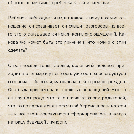
об от­но­шении са­мого ре­бен­ка к та­кой си­ту­ации.
Ре­бёнок наб­лю­да­ет и ви­дит ка­кое к не­му в семье от­
но­шение, он срав­ни­ва­ет, он слы­шит раз­го­воры, из все­
го это­го скла­дыва­ет­ся не­кий ком­плекс ощу­щений. Ка­
кова же мо­жет быть это при­чина и что мож­но с этим
сде­лать?
С ма­гичес­кой точ­ки зре­ния, ма­лень­кий че­ловек при­
ходит в этот мир и у не­го есть уже есть своя струк­ту­ра
соз­на­ния — ба­зовая, мат­ричная, с ко­торой он рож­дён.
Она бы­ла
прив­не­сена из прош­лых воп­ло­щений. Что-то
он взял от ро­да, что-то он взял от сво­их ро­дите­лей,
что-то во вре­мя де­вяти­месяч­ной бе­ремен­ности ма­тери
— и всё это в со­вокуп­ности сфор­ми­рова­лось в не­кую
мат­ри­цу бу­дущей лич­ности.