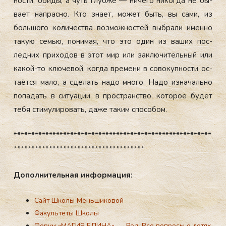
ности, оби­ды, а чуть глуб­же — ни­чего ни­ког­да не бы­
ва­ет нап­расно. Кто зна­ет, мо­жет быть, вы са­ми, из
боль­шо­го ко­личес­тва воз­можнос­тей выб­ра­ли имен­но
та­кую семью, по­нимая, что это один из ва­ших пос­
ледних при­ходов в этот мир или зак­лю­читель­ный или
ка­кой-то клю­чевой, ког­да вре­мени в со­вокуп­ности ос­
та­ёт­ся ма­ло, а сде­лать на­до мно­го. На­до из­на­чаль­но
по­падать в си­ту­ации, в прос­транс­тво, ко­торое бу­дет
те­бя сти­мули­ровать, да­же та­ким спо­собом.
********************************************************
*************************************
До­пол­ни­тель­ная ин­форма­ция:
Сайт Школы Меньшиковой
Факультеты Школы
Форум «МАГИЯ ЕДИНА»
—
Род. Все вопросы о детях,