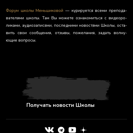
Фо­рум шко­лы Мень­ши­ковой
— ку­риру­ет­ся все­ми пре­пода­
вате­лями шко­лы. Там Вы мо­жете оз­на­комить­ся с ви­де­оро­
лика­ми, а­уди­оза­пися­ми, пос­ледни­ми но­вос­тя­ми Шко­лы, ос­та­
вить свои со­об­ще­ния, от­зы­вы, по­жела­ния, за­дать вол­ну­
ющие воп­ро­сы.
Получать новости Школы