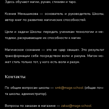
Здесь обу­ча­ют ма­гии, ру­нам, сти­хи­ям и та­ро.
Ксе­ния Мень­ши­кова — ос­но­ватель и ру­ково­дитель Шко­лы,
ав­тор книг по раз­ви­тию ма­гичес­ких спо­соб­ностей.
Це­ли и за­дачи Шко­лы: пе­редать уче­никам тех­но­логии и ме­
тоди­ки, рас­кры­ва­ющие их спо­соб­ности к ма­гии.
Ма­гичес­кое соз­на­ние — это не «дар свы­ше». Это ре­зуль­тат
тран­сфор­ма­ции се­бя пос­редс­твом во­ли и ра­зума. Ма­гом мо­
жет стать толь­ко тот, у ко­го есть во­ля и ра­зум.
Контакты
По об­щим воп­ро­сам шко­лы —
smk@mage.school
(об­щая поч­
та шко­лы, ад­ми­нис­тра­тор).
Воп­ро­сы по за­казам в ма­гази­не —
zakaz@mage.school