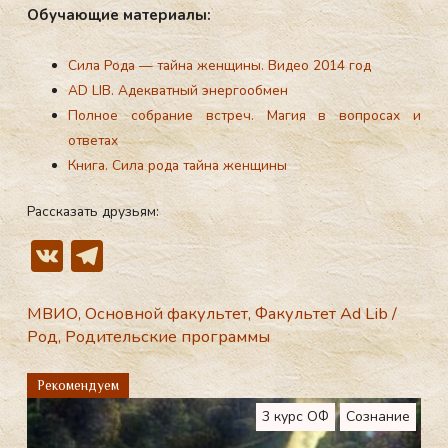
Обу­ча­ющие ма­тери­алы:
Сила Рода — тайна женщины. Видео 2014 год
AD LIB. Адекватный энергообмен
Полное собрание встреч. Магия в вопросах и
ответах
Книга. Сила рода тайна женщины
Рассказать друзьям:
V
T
K
el
e
МВИО
,
Основной факультет
,
Факультет Ad Lib
/
Род
,
Родительские программы
gr
a
Рекомендуем
m
3 курс ОФ
Сознание