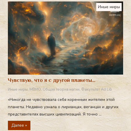
Иные миры
Чувствую, что я с другой планеты…
Иные миры
,
МВИО
,
Общая теория магии
,
Факультет Ad Lib
«Никогда не чувствовала себя коренным жителем этой
планеты. Недавно узнала о лирианцах, веганцах и других
представителях высших цивилизаций. Я точно ...
Далее »