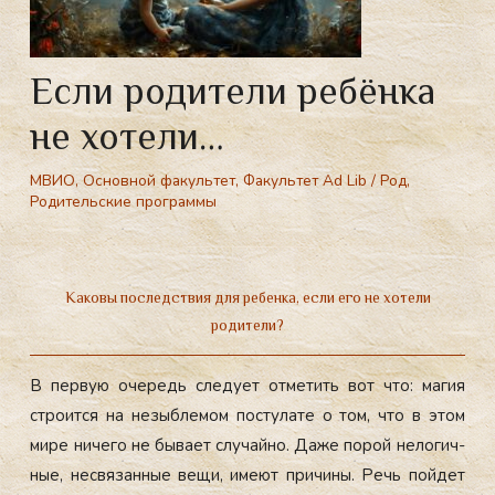
Если родители ребёнка
не хотели…
МВИО
,
Основной факультет
,
Факультет Ad Lib
/
Род
,
Родительские программы
Если родители ребёнка не хотели. Родитель ребенок. Откуда родом. Родовые программы. Дети без родителей. Права ребенка без родителей.
Каковы последствия для ребенка, если его не хотели
родители?
В пер­вую оче­редь сле­ду­ет от­ме­тить вот что: ма­гия
стро­ит­ся на не­зыб­ле­мом пос­ту­лате о том, что в этом
ми­ре ни­чего не бы­ва­ет слу­чай­но. Да­же по­рой не­логич­
ные, нес­вя­зан­ные ве­щи, име­ют при­чины. Речь пой­дет