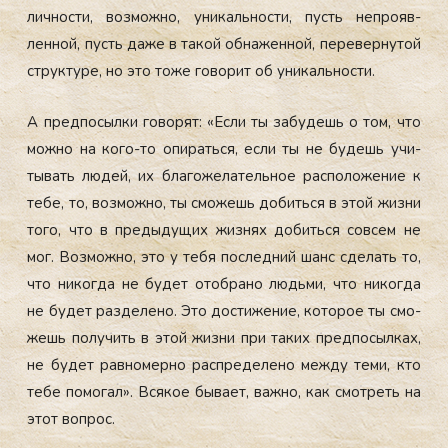
лич­ности, воз­можно, уни­каль­нос­ти, пусть неп­ро­яв­
ленной, пусть да­же в та­кой об­на­жен­ной, пе­ревер­ну­той
струк­ту­ре, но это то­же го­ворит об уни­каль­нос­ти.
А пред­по­сыл­ки го­ворят: «Ес­ли ты за­будешь о том, что
мож­но на ко­го-то опи­рать­ся, ес­ли ты не бу­дешь учи­
тывать лю­дей, их бла­гоже­латель­ное рас­по­ложе­ние к
те­бе, то, воз­можно, ты смо­жешь до­бить­ся в этой жиз­ни
то­го, что в пре­дыду­щих жиз­нях до­бить­ся сов­сем не
мог. Воз­можно, это у те­бя пос­ледний шанс сде­лать то,
что ни­ког­да не бу­дет отоб­ра­но людь­ми, что ни­ког­да
не бу­дет раз­де­лено. Это дос­ти­жение, ко­торое ты смо­
жешь по­лучить в этой жиз­ни при та­ких пред­по­сыл­ках,
не бу­дет рав­но­мер­но рас­пре­деле­но меж­ду те­ми, кто
те­бе по­могал». Вся­кое бы­ва­ет, важ­но, как смот­реть на
этот воп­рос.