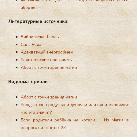
аборты
Ли­тера­тур­ные ис­точни­ки:
Библиотека Школы
Сила Рода
Адекватный энергообмен
Родительские программы
Аборт с точки зрения магии
Ви­де­ома­тери­алы:
Аборт с точки зрения магии
Рождаются в роду одни девочки или одни мальчики:
что это значит?
Если родители ребёнка не хотели… . Из Магия в
вопросах и ответах 23.