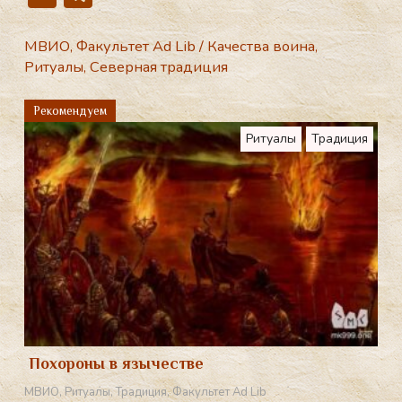
K
el
e
МВИО
,
Факультет Ad Lib
/
Качества воина
,
Ритуалы
,
Северная традиция
gr
a
Рекомендуем
m
Ритуалы
Традиция
Похороны в язычестве
МВИО
,
Ритуалы
,
Традиция
,
Факультет Ad Lib