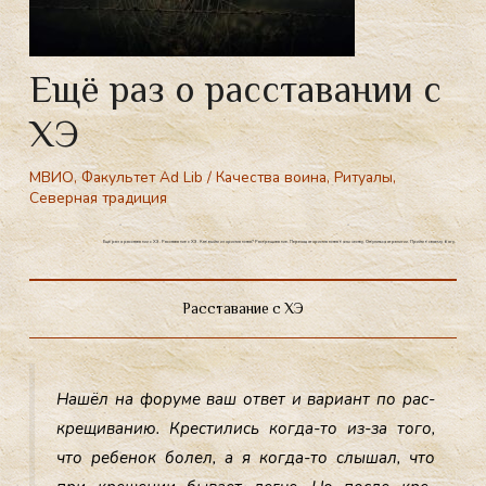
Ещё раз о расставании с
ХЭ
МВИО
,
Факультет Ad Lib
/
Качества воина
,
Ритуалы
,
Северная традиция
Ещё раз о расставании с ХЭ. Расставание с ХЭ. Как выйти из христианства? Раскрещивание. Переход от христианства к язычеству. Откупиться от религии. Прийти к своему богу.
Расставание с ХЭ
На­шёл на фо­руме ваш от­вет и ва­ри­ант по рас­
кре­щива­нию. Крес­ти­лись ког­да-то из-за то­го,
что ре­бенок бо­лел, а я ког­да-то слы­шал, что