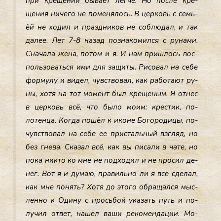
при кре­щении бы­ва­ет лег­че. Но пос­ле кре­
щения ни­чего не по­меня­лось. В цер­ковь с семь­
ёй не хо­дил и праз­дни­ков не соб­лю­дал, и так
да­лее. Лет 7-8 на­зад поз­на­комил­ся с ру­нами.
Сна­чала же­на, по­том и я. И нам приш­лось вос­
поль­зо­вать­ся ими для за­щиты. Ри­совал на се­бе
фор­му­лу и ви­дел, чувс­тво­вал, как ра­бота­ют ру­
ны, хо­тя на тот мо­мент был кре­щеным. Я от­нес
в цер­ковь всё, что бы­ло мо­им: крес­тик, по­
лотен­ца. Ког­да по­шёл к ико­не Бо­горо­дицы, по­
чувс­тво­вал на се­бе ее прис­таль­ный взгляд, но
без гне­ва. Ска­зал всё, как вы пи­сали в ча­те, но
по­ка ник­то ко мне не под­хо­дил и не про­сил де­
нег. Вот я и ду­маю, пра­виль­но ли я всё сде­лал,
как мне по­нять? Хо­тя до это­го об­ра­щал­ся мыс­
ленно к Оди­ну с прось­бой ука­зать путь и по­
лучил от­вет, на­шёл ва­ши ре­комен­да­ции. Мо­