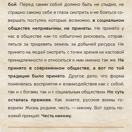
бой
. Пе­ред са­мим со­бой дол­жно быть не стыд­но, не
страш­но са­мому се­бе в гла­за смот­реть и не бо­ять­ся со­
вер­шать пос­тупки, ко­торые, воз­можно,
в со­ци­аль­ном
об­щес­тве неп­ри­выч­ны, не при­няты.
Не при­нято у
нас в об­щес­тве как-то из­бы­точ­но рис­ко­вать, от­прав­
лять­ся за три­девять зе­мель за до­бычей ре­сур­са. Не
при­нято на лю­дей смот­реть с точ­ки зре­ния их кас­то­вой
при­над­лежнос­ти и от­но­сить­ся к ним имен­но так же.
Не
при­нято в сов­ре­мен­ном об­щес­тве, а вот по той
тра­диции бы­ло при­нято.
Дру­гое де­ло, что фор­ма
по­меня­лась вос­при­ятия и вза­имо­дей­ствия как с со­бой,
так и с бо­гами, так и с со­ци­аль­ным об­щес­твом.
Но суть
ос­та­лась преж­няя.
Как зна­ете, рус­ские во­ины го­
вори­ли: Жизнь ро­дине, честь — ни­кому. Вот здесь по­
хожий прин­цип.
Честь ни­кому.