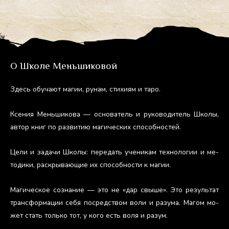
О Школе Меньшиковой
Здесь обу­ча­ют ма­гии, ру­нам, сти­хи­ям и та­ро.
Ксе­ния Мень­ши­кова — ос­но­ватель и ру­ково­дитель Шко­лы,
ав­тор книг по раз­ви­тию ма­гичес­ких спо­соб­ностей.
Це­ли и за­дачи Шко­лы: пе­редать уче­никам тех­но­логии и ме­
тоди­ки, рас­кры­ва­ющие их спо­соб­ности к ма­гии.
Ма­гичес­кое соз­на­ние — это не «дар свы­ше». Это ре­зуль­тат
тран­сфор­ма­ции се­бя пос­редс­твом во­ли и ра­зума. Ма­гом мо­
жет стать толь­ко тот, у ко­го есть во­ля и ра­зум.