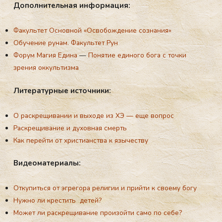
До­пол­ни­тель­ная ин­форма­ция:
Факультет Основной «Освобождение сознания»
Обучение рунам. Факультет Рун
Форум Магия Едина
—
Понятие единого бога с точки
зрения оккультизма
Ли­тера­тур­ные ис­точни­ки:
О раскрещивании и выходе из ХЭ — еще вопрос
Раскрещивание и духовная смерть
Как перейти от христианства к язычеству
Ви­де­ома­тери­алы:
Откупиться от эгрегора религии и прийти к своему богу
Нужно ли крестить детей?
Может ли раскрещивание произойти само по себе?