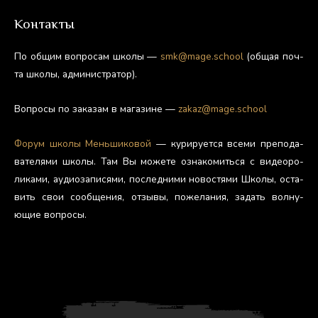
Контакты
По об­щим воп­ро­сам шко­лы —
smk@mage.school
(об­щая поч­
та шко­лы, ад­ми­нис­тра­тор).
Воп­ро­сы по за­казам в ма­гази­не —
zakaz@mage.school
Фо­рум шко­лы Мень­ши­ковой
— ку­риру­ет­ся все­ми пре­пода­
вате­лями шко­лы. Там Вы мо­жете оз­на­комить­ся с ви­де­оро­
лика­ми, а­уди­оза­пися­ми, пос­ледни­ми но­вос­тя­ми Шко­лы, ос­та­
вить свои со­об­ще­ния, от­зы­вы, по­жела­ния, за­дать вол­ну­
ющие воп­ро­сы.