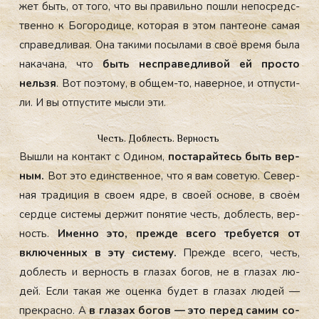
жет быть, от то­го, что вы пра­виль­но пош­ли не­пос­редс­
твен­но к Бо­горо­дице, ко­торая в этом пан­те­оне са­мая
спра­вед­ли­вая. Она та­кими по­сыла­ми в своё вре­мя бы­ла
на­кача­на, что
быть нес­пра­вед­ли­вой ей прос­то
нель­зя
. Вот по­это­му, в об­щем-то, на­вер­ное, и от­пусти­
ли. И вы от­пусти­те мыс­ли эти.
Честь. Доблесть. Верность
Выш­ли на кон­такт с Оди­ном,
пос­та­рай­тесь быть вер­
ным.
Вот это единс­твен­ное, что я вам со­ветую. Се­вер­
ная тра­диция в сво­ем яд­ре, в сво­ей ос­но­ве, в сво­ём
сер­дце сис­те­мы дер­жит по­нятие честь, доб­лесть, вер­
ность.
Имен­но это, преж­де все­го тре­бу­ет­ся от
вклю­чен­ных в эту сис­те­му.
Преж­де все­го, честь,
доб­лесть и вер­ность в гла­зах бо­гов, не в гла­зах лю­
дей. Ес­ли та­кая же оцен­ка бу­дет в гла­зах лю­дей —
прек­расно. А
в гла­зах бо­гов — это пе­ред са­мим со­