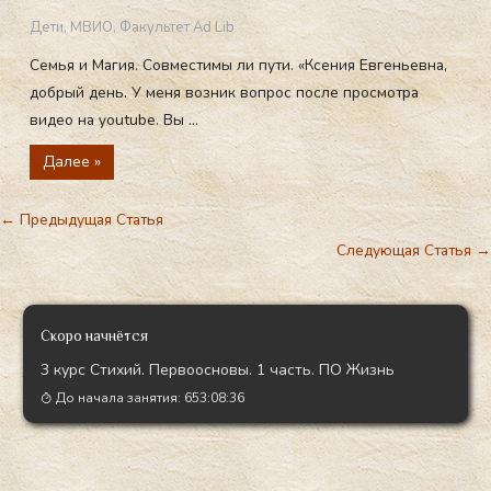
Дети
,
МВИО
,
Факультет Ad Lib
Семья и Магия. Совместимы ли пути. «Ксения Евгеньевна,
добрый день. У меня возник вопрос после просмотра
видео на youtube. Вы ...
Далее »
←
Предыдущая Статья
Следующая Статья
→
Скоро начнётся
3 курс Стихий. Первоосновы. 1 часть. ПО Жизнь
До начала занятия:
653:08:34