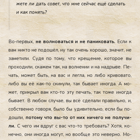
жете ли дать со­вет, что мне сей­час ещё сде­лать
и как по­нять?
Во-пер­вых,
не вол­но­вать­ся и не па­нико­вать.
Ес­ли к
вам ник­то не по­дошёл, ну так очень хо­рошо, зна­чит, не
за­мети­ли. Су­дя по то­му, что кре­щение, ко­торое вы
про­ходи­ли, ска­жем так, на вол­не­нии и на над­ры­ве. Пе­
чать, мо­жет быть, на вас и лег­ла, но ли­бо кри­вова­то,
ли­бо вы её как-то ски­нули, так бы­ва­ет иног­да. А мо­
жет, прик­рыл вам кто-то эту пе­чать, так то­же иног­да
бы­ва­ет. В лю­бом слу­чае, вы всё сде­лали пра­виль­но, и,
собс­твен­но го­воря, бы­ло бы уди­витель­но, ес­ли бы по­
дош­ли,
по­тому что вы-то от них ни­чего не по­лучи­
ли.
С че­го им вдруг с вас что-то тре­бовать? Хо­тя, ко­
неч­но, они иног­да мо­гут, но во­об­ще это не­вер­но. Мо­