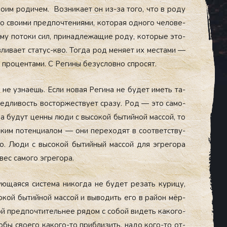
о­им ро­дичем. Воз­ни­ка­ет он из-за то­го, что в ро­ду
со сво­ими пред­почте­ни­ями, ко­торая од­но­го че­лове­
 ему по­токи сил, при­над­ле­жащие ро­ду, ко­торые это­
­ли­ва­ет ста­тус-кво. Тог­да род ме­ня­ет их мес­та­ми —
 про­цен­та­ми. С Ре­гины бе­зус­ловно спро­сят.
 не уз­на­ешь. Ес­ли но­вая Ре­гина не бу­дет иметь та­
ед­ли­вость вос­торжес­тву­ет сра­зу. Род — это са­мо­
­да бу­дут цен­ны лю­ди с вы­сокой бы­тий­ной мас­сой, то
оким по­тен­ци­алом — они пе­рехо­дят в со­от­ветс­тву­
. Лю­ди с вы­сокой бы­тий­ный мас­сой для эг­ре­гора
вес са­мого эг­ре­гора.
­юща­яся сис­те­ма ни­ког­да не бу­дет ре­зать ку­рицу,
сокой бы­тий­ной мас­сой и вы­водить его в рай­он мёр­
ой пред­почти­тель­нее ря­дом с со­бой ви­деть ка­кого-
о­бы сво­его ка­кого-то приб­ли­зить, на­до ко­го-то от­