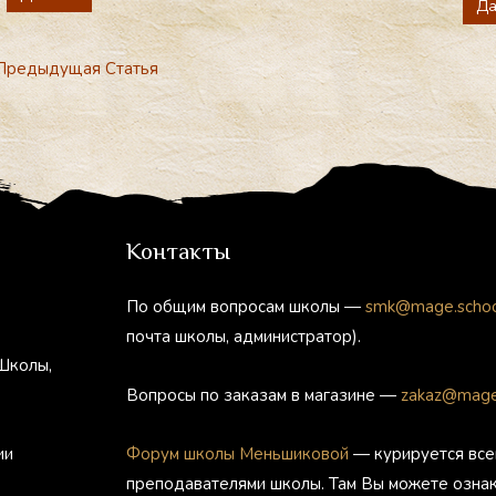
Да
редыдущая Статья
Контакты
По общим вопросам школы —
smk@mage.scho
почта школы, администратор).
Школы,
Вопросы по заказам в магазине —
zakaz@mage
ии
Форум школы Меньшиковой
— курируется все
преподавателями школы. Там Вы можете озна