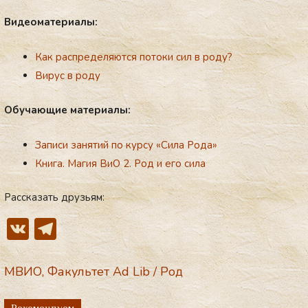
Ви­де­ома­те­ри­алы:
Как распределяются потоки сил в роду?
Вирус в роду
Обу­ча­ющие ма­те­ри­алы:
Записи занятий по курсу «Сила Рода»
Книга. Магия ВиО 2. Род и его сила
Рассказать друзьям:
V
T
K
el
e
МВИО
,
Факультет Ad Lib
/
Род
gr
Рекомендуем