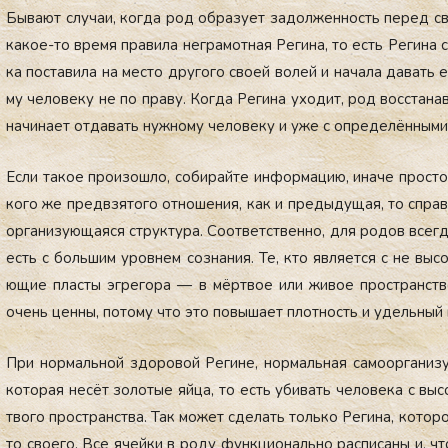
Бы­ва­ют слу­чаи, ког­да род об­ра­зу­ет за­дол­женность пе­ред св
ка­кое-то вре­мя пра­вила нег­ра­мот­ная Ре­гина, то есть Ре­гина 
ка пос­та­вила на мес­то дру­гого сво­ей во­лей и на­чала да­вать
му че­лове­ку не по пра­ву. Ког­да Ре­гина ухо­дит, род вос­ста­нав
на­чина­ет от­да­вать нуж­но­му че­лове­ку и уже с оп­ре­делён­ны­ми
Ес­ли та­кое про­изош­ло, со­бирай­те ин­форма­цию, ина­че прос­то
кого же пред­взя­того от­но­шения, как и пре­дыду­щая, то спра­в
ор­га­низу­юща­яся струк­ту­ра. Со­от­ветс­твен­но, для ро­дов всег
есть с боль­шим уров­нем соз­на­ния. Те, кто яв­ля­ет­ся с не вы­с
ющие плас­ты эг­ре­гора — в мёр­твое или жи­вое прос­транс­тво
очень цен­ны, по­тому что это по­выша­ет плот­ность и удель­ный 
При нор­маль­ной здо­ровой Ре­гине, нор­маль­ная са­мо­ор­га­низу
ко­торая не­сёт зо­лотые яй­ца, то есть уби­вать че­лове­ка с вы­
тво­го прос­транс­тва. Так мо­жет сде­лать толь­ко Ре­гина, ко­тор
то сво­его. Все ячей­ки в ро­ду фун­кци­ональ­но рас­пи­саны и, чт