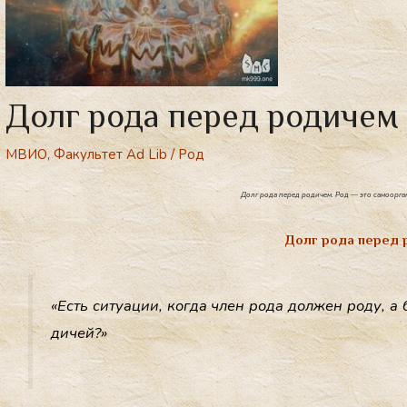
Долг рода перед родичем
МВИО
,
Факультет Ad Lib
/
Род
Долг рода перед родичем. Род — это самоорга
Долг рода перед 
«Есть си­ту­ации, ког­да член ро­да дол­жен ро­ду, а 
дичей?»