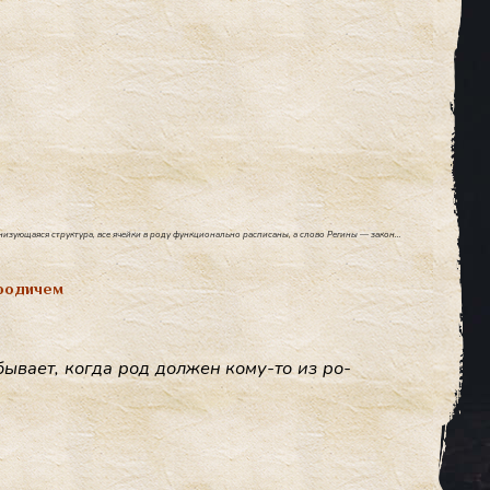
низующаяся структура, все ячейки в роду функционально расписаны, а слово Регины — закон…
родичем
бы­ва­ет, ког­да род дол­жен ко­му-то из ро­