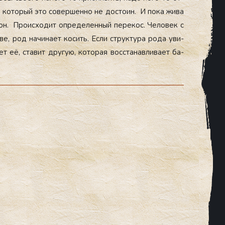
к, ко­торый это со­вер­шенно не дос­то­ин. И по­ка жи­ва
кон. Про­ис­хо­дит оп­ре­делен­ный пе­рекос. Че­ловек с
ве, род на­чина­ет ко­сить. Ес­ли струк­ту­ра ро­да уви­
т её, ста­вит дру­гую, ко­торая вос­ста­нав­ли­ва­ет ба­