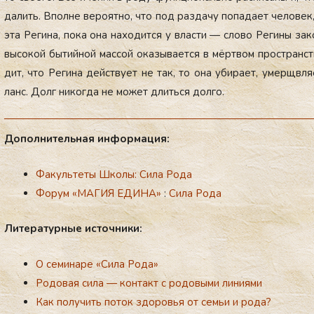
да­лить. Впол­не ве­ро­ят­но, что под раз­да­чу по­пада­ет че­лове
эта Ре­гина, по­ка она на­ходит­ся у влас­ти — сло­во Ре­гины за­
вы­сокой бы­тий­ной мас­сой ока­зыва­ет­ся в мёр­твом прос­транс­т
дит, что Ре­гина дей­ству­ет не так, то она уби­ра­ет, умерщ­вля­е
ланс. Долг ни­ког­да не мо­жет длить­ся дол­го.
До­пол­ни­тель­ная ин­фор­ма­ция:
Факультеты Школы: Сила Рoда
Форум «МАГИЯ ЕДИНА»
:
Сила Рода
Ли­те­ра­тур­ные ис­точ­ни­ки:
О семинаре «Сила Рода»
Родовая сила — контакт с родовыми линиями
Как получить поток здоровья от семьи и рода?