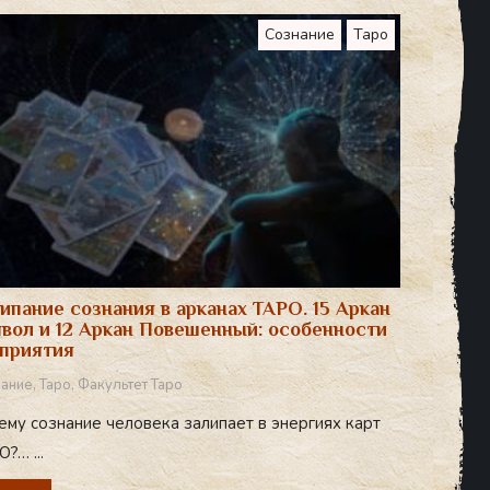
Сознание
Таро
ипание сознания в арканах ТАРО. 15 Аркан
вол и 12 Аркан Повешенный: особенности
приятия
ание
,
Таро
,
Факультет Таро
ему сознание человека залипает в энергиях карт
?… ...