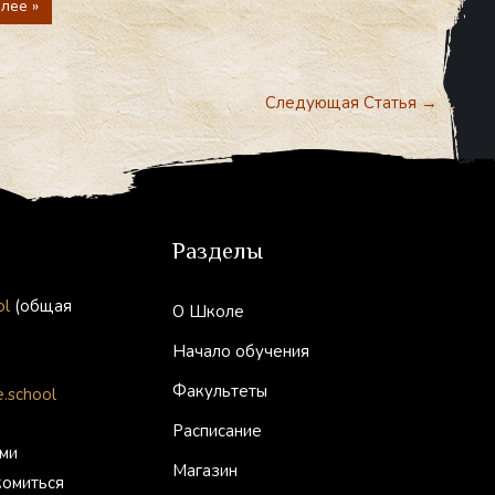
лее »
Следующая Статья
→
Разделы
ol
(общая
О Школе
Начало обучения
Факультеты
.school
Расписание
ми
Магазин
комиться