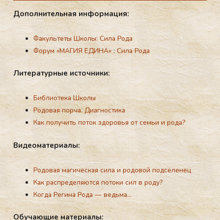
До­пол­ни­тель­ная ин­фор­ма­ция:
Факультеты Школы: Сила Рoда
Форум «МАГИЯ ЕДИНА»
:
Сила Рода
Ли­те­ра­тур­ные ис­точ­ни­ки:
Библиотека Школы
Родовая порча. Диагностика
Как получить поток здоровья от семьи и рода?
Ви­де­ома­те­ри­алы:
Родовая магическая сила и родовой подселенец
Как распределяются потоки сил в роду?
Когда Регина Рода — ведьма…
Обу­ча­ющие ма­те­ри­алы: