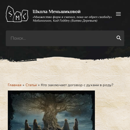
Перейти
к
содержимому
Search
Search Button
for:
Главная
Статьи
Кто заключает договор с духами в роду?