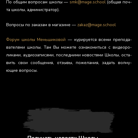
По об­щим воп­ро­сам шко­лы —
smk@mage.school
(об­щая поч­
та шко­лы, ад­ми­нис­тра­тор).
Воп­ро­сы по за­казам в ма­гази­не —
zakaz@mage.school
Фо­рум шко­лы Мень­ши­ковой
— ку­риру­ет­ся все­ми пре­пода­
вате­лями шко­лы. Там Вы мо­жете оз­на­комить­ся с ви­де­оро­
лика­ми, а­уди­оза­пися­ми, пос­ледни­ми но­вос­тя­ми Шко­лы, ос­та­
вить свои со­об­ще­ния, от­зы­вы, по­жела­ния, за­дать вол­ну­
ющие воп­ро­сы.
Получать новости Школы