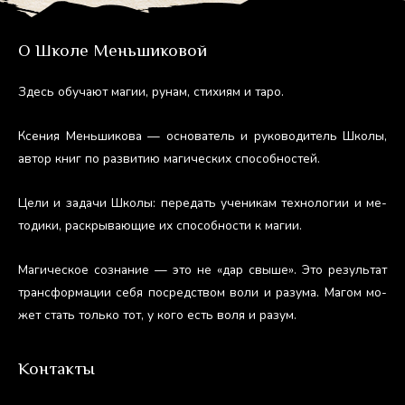
О Школе Меньшиковой
Здесь обу­ча­ют ма­гии, ру­нам, сти­хи­ям и та­ро.
Ксе­ния Мень­ши­кова — ос­но­ватель и ру­ково­дитель Шко­лы,
ав­тор книг по раз­ви­тию ма­гичес­ких спо­соб­ностей.
Це­ли и за­дачи Шко­лы: пе­редать уче­никам тех­но­логии и ме­
тоди­ки, рас­кры­ва­ющие их спо­соб­ности к ма­гии.
Ма­гичес­кое соз­на­ние — это не «дар свы­ше». Это ре­зуль­тат
тран­сфор­ма­ции се­бя пос­редс­твом во­ли и ра­зума. Ма­гом мо­
жет стать толь­ко тот, у ко­го есть во­ля и ра­зум.
Контакты