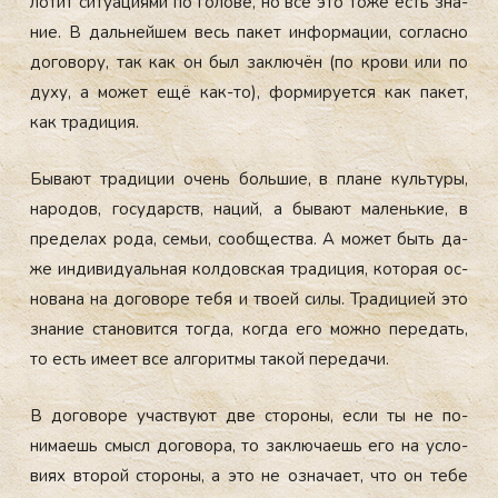
лотит си­ту­аци­ями по го­лове, но всё это то­же есть зна­
ние. В даль­ней­шем весь па­кет ин­форма­ции, сог­ласно
до­гово­ру, так как он был зак­лю­чён (по кро­ви или по
ду­ху, а мо­жет ещё как-то), фор­ми­ру­ет­ся как па­кет,
как тра­диция.
Бы­ва­ют тра­диции очень боль­шие, в пла­не куль­ту­ры,
на­родов, го­сударств, на­ций, а бы­ва­ют ма­лень­кие, в
пре­делах ро­да, семьи, со­об­щес­тва. А мо­жет быть да­
же ин­ди­виду­аль­ная кол­дов­ская тра­диция, ко­торая ос­
но­вана на до­гово­ре те­бя и тво­ей си­лы. Тра­дици­ей это
зна­ние ста­новит­ся тог­да, ког­да его мож­но пе­редать,
то есть име­ет все ал­го­рит­мы та­кой пе­реда­чи.
В до­гово­ре учас­тву­ют две сто­роны, ес­ли ты не по­
нима­ешь смысл до­гово­ра, то зак­лю­ча­ешь его на ус­ло­
ви­ях вто­рой сто­роны, а это не оз­на­ча­ет, что он те­бе