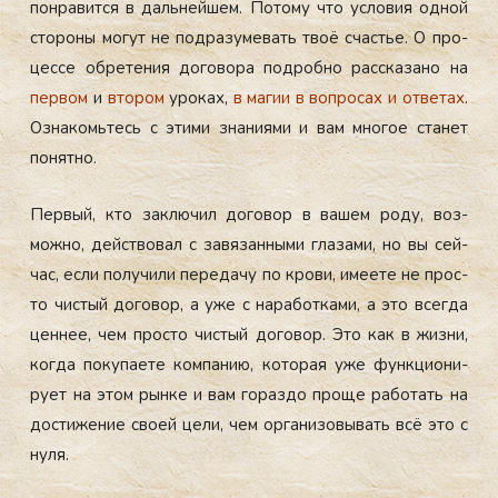
пон­ра­вит­ся в даль­ней­шем. По­тому что ус­ло­вия од­ной
сто­роны мо­гут не под­ра­зуме­вать твоё счастье. О про­
цес­се об­ре­тения до­гово­ра под­робно рас­ска­зано на
пер­вом
и
вто­ром
уро­ках,
в ма­гии в воп­ро­сах и от­ве­тах
.
Оз­на­комь­тесь с эти­ми зна­ни­ями и вам мно­гое ста­нет
по­нят­но.
Пер­вый, кто зак­лю­чил до­говор в ва­шем ро­ду, воз­
можно, дей­ство­вал с за­вязан­ны­ми гла­зами, но вы сей­
час, ес­ли по­лучи­ли пе­реда­чу по кро­ви, име­ете не прос­
то чис­тый до­говор, а уже с на­работ­ка­ми, а это всег­да
цен­нее, чем прос­то чис­тый до­говор. Это как в жиз­ни,
ког­да по­купа­ете ком­па­нию, ко­торая уже фун­кци­они­
ру­ет на этом рын­ке и вам го­раз­до про­ще ра­ботать на
дос­ти­жение сво­ей це­ли, чем ор­га­низо­вывать всё это с
ну­ля.