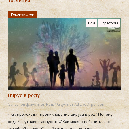
Традиция
gr
a
Рекомендуем
m
Род
Эгрегоры
Вирус в роду
Основной факультет
,
Род
,
Факультет Ad Lib
,
Эгрегоры
«Как происходит проникновение вируса в род? Почему
рода могут такое допустить? Как можно избавиться от
подобной напасти?» Избавиться можно лишь ...