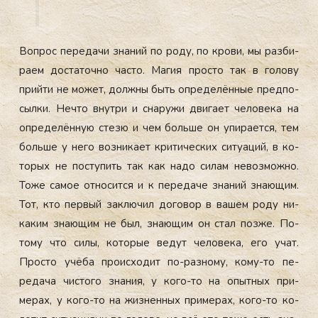
Воп­рос пе­реда­чи зна­ний по ро­ду, по кро­ви, мы раз­би­
ра­ем дос­та­точ­но час­то. Ма­гия прос­то так в го­лову
прий­ти не мо­жет, дол­жны быть оп­ре­делён­ные пред­по­
сыл­ки. Неч­то внут­ри и сна­ружи дви­га­ет че­лове­ка на
оп­ре­делён­ную сте­зю и чем боль­ше он упи­ра­ет­ся, тем
боль­ше у не­го воз­ни­ка­ет кри­тичес­ких си­ту­аций, в ко­
торых не пос­ту­пить так как на­до си­лам не­воз­можно.
То­же са­мое от­но­сит­ся и к пе­реда­че зна­ний зна­ющим.
Тот, кто пер­вый зак­лю­чил до­говор в ва­шем ро­ду ни­
каким зна­ющим не был, зна­ющим он стал поз­же. По­
тому что си­лы, ко­торые ве­дут че­лове­ка, его учат.
Прос­то учё­ба про­ис­хо­дит по-раз­но­му, ко­му-то пе­
реда­ча чис­то­го зна­ния, у ко­го-то на опыт­ных при­
мерах, у ко­го-то на жиз­ненных при­мерах, ко­го-то ко­