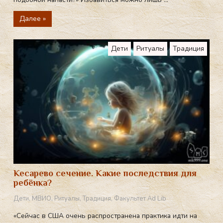
Далее »
Дети
Ритуалы
Традиция
Кесарево сечение. Какие последствия для
ребёнка?
Дети
,
МВИО
,
Ритуалы
,
Традиция
,
Факультет Ad Lib
«Cейчас в США очень распространена практика идти на