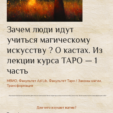
Зачем люди идут
учиться магическому
искусству ? О кастах. Из
лекции курса ТАРО — 1
часть
МВИО
,
Факультет Ad Lib
,
Факультет Таро
/
Законы магии
,
Трансформация
Изучение магических дисциплин. Для чего изучают магию? Зачем люди идут учиться магическому искусству. Зачем нужна магия и трансформация себя?
Для чего изучают магию?