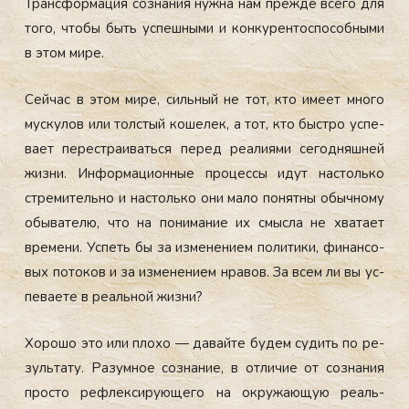
Тран­сфор­ма­ция соз­на­ния нуж­на нам преж­де все­го для
то­го, что­бы быть ус­пешны­ми и кон­ку­рен­тоспо­соб­ны­ми
в этом ми­ре.
Сей­час в этом ми­ре, силь­ный не тот, кто име­ет мно­го
мус­ку­лов или тол­стый ко­шелек, а тот, кто быс­тро ус­пе­
ва­ет пе­рес­тра­ивать­ся пе­ред ре­али­ями се­год­няшней
жиз­ни. Ин­форма­ци­он­ные про­цес­сы идут нас­толь­ко
стре­митель­но и нас­толь­ко они ма­ло по­нят­ны обыч­но­му
обы­вате­лю, что на по­нима­ние их смыс­ла не хва­та­ет
вре­мени. Ус­петь бы за из­ме­нени­ем по­лити­ки, фи­нан­со­
вых по­токов и за из­ме­нени­ем нра­вов. За всем ли вы ус­
пе­ва­ете в ре­аль­ной жиз­ни?
Хо­рошо это или пло­хо — да­вай­те бу­дем су­дить по ре­
зуль­та­ту. Ра­зум­ное соз­на­ние, в от­ли­чие от соз­на­ния
прос­то реф­лекси­ру­юще­го на ок­ру­жа­ющую ре­аль­