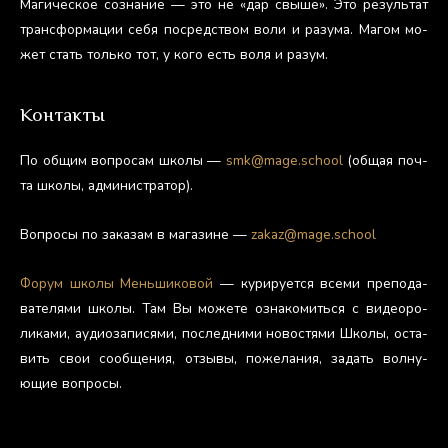
Ма­гичес­кое соз­на­ние — это не «дар свы­ше». Это ре­зуль­тат
тран­сфор­ма­ции се­бя пос­редс­твом во­ли и ра­зума. Ма­гом мо­
жет стать толь­ко тот, у ко­го есть во­ля и ра­зум.
Контакты
По об­щим воп­ро­сам шко­лы —
smk@mage.school
(об­щая поч­
та шко­лы, ад­ми­нис­тра­тор).
Воп­ро­сы по за­казам в ма­гази­не —
zakaz@mage.school
Фо­рум шко­лы Мень­ши­ковой
— ку­риру­ет­ся все­ми пре­пода­
вате­лями шко­лы. Там Вы мо­жете оз­на­комить­ся с ви­де­оро­
лика­ми, а­уди­оза­пися­ми, пос­ледни­ми но­вос­тя­ми Шко­лы, ос­та­
вить свои со­об­ще­ния, от­зы­вы, по­жела­ния, за­дать вол­ну­
ющие воп­ро­сы.