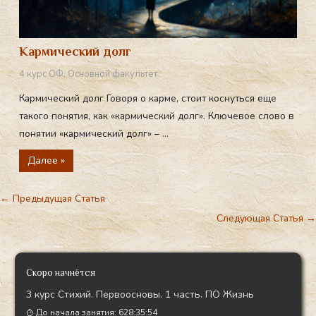
Кармический долг
4 курс ОФ
,
Основной факультет
Кармический долг Говоря о карме, стоит коснуться еще
такого понятия, как «кармический долг». Ключевое слово в
понятии «кармический долг» – ...
Далее »
←
Предыдущая Статья
Следующая Статья
→
Скоро начнётся
3 курс Стихий. Первоосновы. 1 часть. ПО Жизнь
До начала занятия:
628:35:53