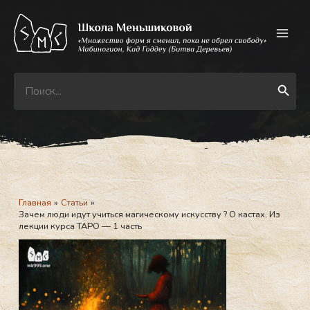
Перейти
к
содержимому
Search
Search Button
for:
Главная
Статьи
Зачем люди идут учиться магическому искусству ? О кастах. Из
лекции курса ТАРО — 1 часть