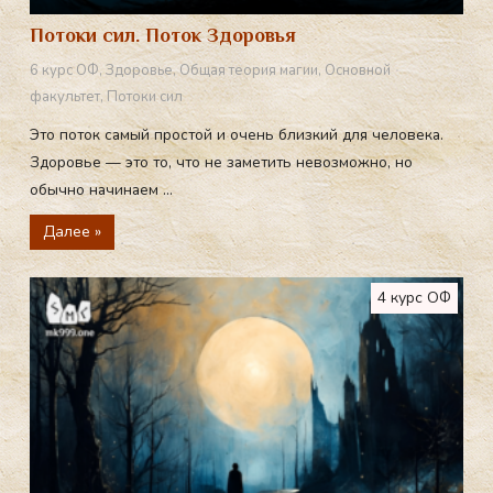
Потоки сил. Поток Здоровья
6 курс ОФ
,
Здоровье
,
Общая теория магии
,
Основной
факультет
,
Потоки сил
Это поток самый простой и очень близкий для человека.
Здоровье — это то, что не заметить невозможно, но
обычно начинаем ...
Далее »
4 курс ОФ