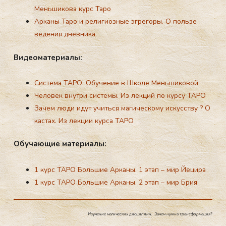
Меньшикова курс Таро
Арканы Таро и религиозные эгрегоры. О пользе
ведения дневника
Ви­де­ома­тери­алы:
Система ТАРО. Обучение в Школе Меньшиковой
Человек внутри системы. Из лекций по курсу ТАРО
Зачем люди идут учиться магическому искусству ? О
кастах. Из лекции курса ТАРО
Обу­ча­ющие ма­тери­алы:
1 курс ТАРО Большие Арканы. 1 этап – мир Йецира
1 курс ТАРО Большие Арканы. 2 этап – мир Брия
Изучение магических дисциплин. Зачем нужна трансформация?