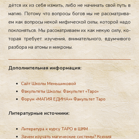
дёт­ся их из се­бя из­жить, ли­бо не на­чинать свой путь в
ма­гию. По­тому что воп­ро­сы бо­гов мы не рас­смат­ри­ва­
ем как воп­ро­сы не­кой ми­фичес­кой си­лы, ко­торой на­до
пок­ло­нять­ся. Мы рас­смат­ри­ва­ем их как не­кую си­лу, ко­
торая тре­бу­ет изу­чения, вни­матель­но­го, вдум­чи­вого
раз­бо­ра на ато­мы и мик­ро­ны.
До­пол­ни­тель­ная ин­форма­ция:
Сайт Школы Меньшиковой
Факультеты Школы:
Факультет «Таро»
Форум «МАГИЯ ЕДИНА»
»
Факультет Таро
Ли­тера­тур­ные ис­точни­ки:
Литература к курсу ТАРО в ШКМ
Зачем изучать магические системы? Ксения