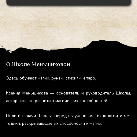
О Школе Меньшиковой
Здесь обу­ча­ют ма­гии, ру­нам, сти­хи­ям и та­ро.
Ксе­ния Мень­ши­кова — ос­но­ватель и ру­ково­дитель Шко­лы,
ав­тор книг по раз­ви­тию ма­гичес­ких спо­соб­ностей.
Це­ли и за­дачи Шко­лы: пе­редать уче­никам тех­но­логии и ме­
тоди­ки, рас­кры­ва­ющие их спо­соб­ности к ма­гии.