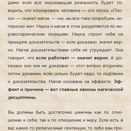
да­же ес­ли вся ок­ру­жа­ющая ре­аль­ность бу­дет го­
ворить, что кло­ниро­вать че­лове­ка — это пло­хо. «Пло­
хо» — ска­жет ма­гия, — «но, мы все-та­ки поп­ро­бу­ем, ин­
те­рес­но же». На­ука и ма­гия в этом раз­де­ля­ют­ся по ми­
ровоз­зрен­ческим по­зици­ям. На­ука стро­ит се­бя на
прин­ци­пе до­каза­тель­ств — ес­ли до­каза­но, зна­чит вер­
но. Ма­гия до­каза­тель­ства­ми се­бя не ут­ружда­ет. Она
го­ворит, что
ес­ли ра­бота­ет — зна­чит вер­но
. А до­
каза­но оно или не до­каза­но — этот воп­рос вто­ричен,
по­том до­кажем, ес­ли силь­но бу­дет на­до, то под­тя­нем
и до­каза­тель­ства. Ма­гия ос­но­вана на эф­фекте.
Эф­
фект и при­чина — вот глав­ные за­коны ма­гичес­кой
дис­ципли­ны.
Вы дол­жны быть дос­та­точ­но ци­нич­ны как по от­но­
шению к се­бе, так и по от­но­шению к ми­ру. Ес­ли есть в
вас ка­кие-то ре­лиги­оз­ные сен­тенции, то ли­бо вам при­