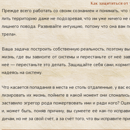
Как защититься от
Преж­де все­го ра­ботать со сво­им соз­на­ни­ем и по­нимать, что 
лить тер­ри­торию да­же не по­доз­ре­вая, что им уже ни­чего не п
лиш­не­го по­вода. Раз­ви­вай­те ин­ту­ицию, по­тому что она вам 
тре­ла».
Ва­ша за­дача: пос­тро­ить собс­твен­ную ре­аль­ность, по­это­му 
жизнь, где вы за­виси­те от сис­те­мы и пе­рес­тань­те от неё за­
неё — пе­рес­тань­те это де­лать. За­щищай­те се­бя са­ми, кор­ми­те
на­де­ясь на сис­те­му.
Что ка­са­ет­ся по­пада­ния в мес­та не столь от­да­лен­ные, у вас
лизи­ровать их жизнь, пой­ми­те в ка­кой мо­мент они сло­мались,
зас­та­вило эг­ре­гор ро­да по­жер­тво­вать ими и ра­ди ко­го? Оц
и, мо­жет быть, по­няв при­чину, вы су­ме­ете её как-то ис­пра­
дичам, но не за свой счёт, а за счёт то­го, что вы ис­пра­вите при