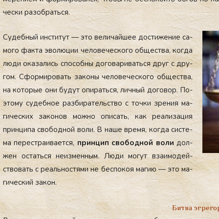
чес­ки ра­зоб­рать­ся.
Су­деб­ный ин­сти­тут — это ве­личай­шее дос­ти­жение са­
мого фак­та эво­люции че­лове­чес­ко­го об­щес­тва, ког­да
лю­ди ока­зались спо­соб­ны до­гова­ривать­ся друг с дру­
гом. Сфор­ми­ровать за­коны че­лове­чес­ко­го об­щес­тва,
на ко­торые они бу­дут опи­рать­ся, лич­ный до­говор. По­
это­му су­деб­ное раз­би­ратель­ство с точ­ки зре­ния ма­
гичес­ких за­конов мож­но опи­сать, как ре­али­зация
прин­ци­па сво­бод­ной во­ли. В на­ше вре­мя, ког­да сис­те­
ма пе­рес­тра­ива­ет­ся,
прин­цип сво­бод­ной во­ли
дол­
жен ос­тать­ся не­из­менным. Лю­ди мо­гут вза­имо­дей­
ство­вать с ре­аль­нос­тя­ми не бес­по­коя ма­гию — это ма­
гичес­кий за­кон.
Битва эгрего