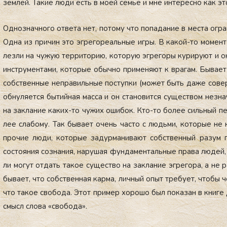
зем­лей. Та­кие лю­ди есть в мо­ей семье и мне ин­те­рес­но как эт
Од­нознач­но­го от­ве­та нет, по­тому что по­пада­ние в мес­та ог­
Од­на из при­чин это эг­ре­горе­аль­ные иг­ры. В ка­кой-то мо­мент 
лез­ли на чу­жую тер­ри­торию, ко­торую эг­ре­горы ку­риру­ют и они
инс­тру­мен­та­ми, ко­торые обыч­но при­меня­ют к вра­гам. Бы­ва­е
собс­твен­ные неп­ра­виль­ные пос­тупки (мо­жет быть да­же со­вер
об­ну­ля­ет­ся бы­тий­ная мас­са и он ста­новит­ся су­щес­твом нез­
на зак­ла­ние ка­ких-то чу­жих оши­бок. Кто-то бо­лее силь­ный п
лее сла­бому. Так бы­ва­ет очень час­то с людь­ми, ко­торые не ко
про­чие лю­ди, ко­торые за­дур­ма­нива­ют собс­твен­ный ра­зум п
сос­то­яния соз­на­ния, на­рушая фун­да­мен­таль­ные пра­ва лю­дей,
ли мо­гут от­дать та­кое су­щес­тво на зак­ла­ние эг­ре­гора, а не 
бы­ва­ет, что собс­твен­ная кар­ма, лич­ный опыт тре­бу­ет, что­бы 
что та­кое сво­бода. Этот при­мер хо­рошо был по­казан в кни­ге Д
смысл сло­ва «сво­бода».