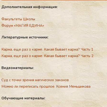
До­пол­ни­тель­ная ин­фор­ма­ция:
Факультеты Школы
Форум «МАГИЯ ЕДИНА»
Ли­те­ра­тур­ные ис­точ­ни­ки:
Карма, еще раз о карме. Какая бывает карма? Часть 1
Карма, еще раз о карме. Какая бывает карма? Часть 2
Ви­де­ома­те­ри­алы:
Суд с точки зрения магических законов
Можно ли переписать прошлое. Ксения Меньшикова
Обу­ча­ющие ма­те­ри­алы: