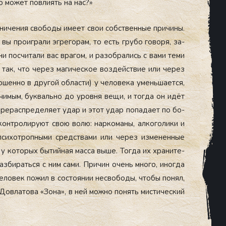
о мо­жет пов­ли­ять на нас?»
ра­ниче­ния сво­боды име­ет свои собс­твен­ные при­чины.
вы про­иг­ра­ли эг­ре­горам, то есть гру­бо го­воря, за­
 пос­чи­тали вас вра­гом, и ра­зоб­ра­лись с ва­ми те­ми
т так, что че­рез ма­гичес­кое воз­дей­ствие или че­рез
­шенно в дру­гой об­ласти) у че­лове­ка умень­ша­ет­ся,
на­чимым, бук­валь­но до уров­ня ве­щи, и тог­да он идёт
е­рерас­пре­деля­ет удар и этот удар по­пада­ет по бо­
н­тро­лиру­ют свою во­лю: нар­ко­маны, ал­ко­голи­ки и
си­хот­ропны­ми средс­тва­ми или че­рез из­ме­нен­ные
 у ко­торых бы­тий­ная мас­са вы­ше. Тог­да их хра­ните­
раз­би­рать­ся с ним са­ми. При­чин очень мно­го, иног­да
че­ловек по­жил в сос­то­янии нес­во­боды, что­бы по­нял,
ов­ла­това «Зо­на», в ней мож­но по­нять мис­ти­чес­кий