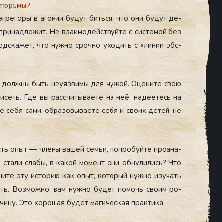
 тюрьмы?
эг­ре­горы в аго­нии бу­дут бить­ся, что они бу­дут де­
ри­над­ле­жит. Не вза­имо­дей­ствуй­те с сис­те­мой без
под­ска­жет, что нуж­но сроч­но ухо­дить с «ли­нии обс­
вы дол­жны быть не­уяз­ви­мы для чу­жой. Оце­ните свою
висеть. Где вы рас­счи­тыва­ете на неё, на­де­етесь на
 се­бя са­ми, об­ра­зовы­ва­ете се­бя и сво­их де­тей, не
 есть опыт — чле­ны ва­шей семьи, поп­ро­буй­те про­ана­
 ста­ли сла­бы, в ка­кой мо­мент они об­ну­лились? Что
е­ните эту ис­то­рию как опыт, ко­торый нуж­но изу­чать
вить. Воз­можно, вам нуж­но бу­дет по­мочь сво­им ро­
­чину. Это хо­рошая бу­дет ма­гичес­кая прак­ти­ка.