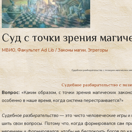
Суд с точки зрения магич
МВИО
,
Факультет Ad Lib
/
Законы магии
,
Эгрегоры
Cудебное разбирательство с позиции магических зако
Судебное разбирательство с пози
Воп­рос:
«Ка­ким об­ра­зом, с точ­ки зре­ния ма­гичес­ких за­коно
осо­бен­но в на­ше вре­мя, ког­да сис­те­ма пе­рес­тра­ива­ет­ся?»
Су­деб­ное раз­би­ратель­ство
— это чис­то че­лове­чес­кие иг­ры и
шить свои воп­ро­сы. По­тому что, ког­да фор­ми­ровал­ся сам прин
мере­ни­ем и фор­ми­ровал­ся, что­бы не бес­по­ко­ить бо­гов по к