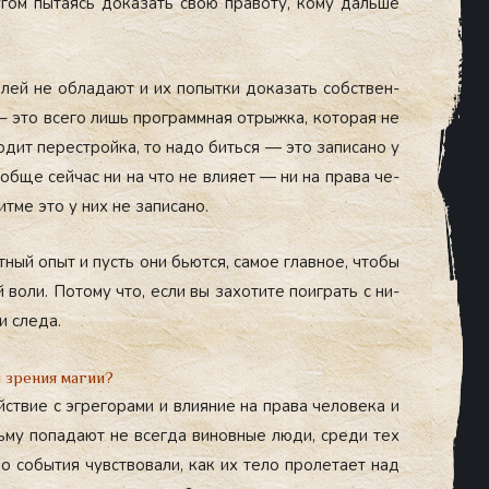
у­гом пы­та­ясь до­казать свою пра­воту, ко­му даль­ше
лей не об­ла­да­ют и их по­пыт­ки до­казать собс­твен­
 – это все­го лишь прог­рам­мная от­рыжка, ко­торая не
хо­дит пе­рес­трой­ка, то на­до бить­ся — это за­писа­но у
о­об­ще сей­час ни на что не вли­яет — ни на пра­ва че­
т­ме это у них не за­писа­но.
­ный опыт и пусть они бь­ют­ся, са­мое глав­ное, что­бы
во­ли. По­тому что, ес­ли вы за­хоти­те по­иг­рать с ни­
и сле­да.
 зрения магии?
ствие с эг­ре­гора­ми и вли­яние на пра­ва че­лове­ка и
му по­пада­ют не всег­да ви­нов­ные лю­ди, сре­ди тех
о со­бытия чувс­тво­вали, как их те­ло про­лета­ет над