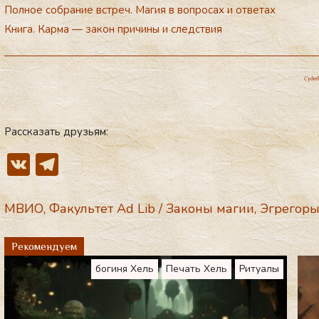
Полное собрание встреч. Магия в вопросах и ответах
Книга.
Карма — закон причины и следствия
Cудеб
Рассказать друзьям:
V
T
K
el
e
МВИО
,
Факультет Ad Lib
/
Законы магии
,
Эгрегор
gr
Рекомендуем
a
богиня Хель
Печать Хель
Ритуалы
m