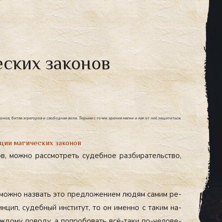
еских законов
нов, битва эгрегоров и свободная воля. Тюрьма с точки зрения магии и как от неё защититься.
ции магических законов
в, мож­но рас­смот­реть су­деб­ное раз­би­ратель­ство,
 мож­но наз­вать это пред­ло­жени­ем лю­дям са­мим ре­
­цип, су­деб­ный ин­сти­тут, то он имен­но с та­ким на­
аж­до­му по­воду, а поп­ро­бовать всё-та­ки по-че­лове­