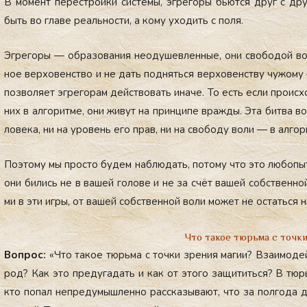
В мо­мент пе­рес­трой­ки сис­те­мы, эг­ре­горы бь­ют­ся друг с др
быть во гла­ве ре­аль­нос­ти, а ко­му ухо­дить с по­ля.
Эг­ре­горы — об­ра­зова­ния не­оду­шев­ленные, они сво­бодой во­
ное вер­хо­венс­тво и не дать под­нять­ся вер­хо­венс­тву чу­жому
поз­во­ля­ет эг­ре­горам дей­ство­вать ина­че. То есть ес­ли про­ис­
них в ал­го­рит­ме, они жи­вут на прин­ци­пе враж­ды. Эта бит­ва в
лове­ка, ни на уро­вень его прав, ни на сво­боду во­ли — в ал­го­ри
По­это­му мы прос­то бу­дем наб­лю­дать, по­тому что это лю­бопыт
они би­лись не в ва­шей го­лове и не за счёт ва­шей собс­твен­ной 
ми в эти иг­ры, от ва­шей собс­твен­ной во­ли мо­жет не ос­тать­ся н
Что такое тюрьма с точки
Воп­рос:
«Что та­кое тюрь­ма с точ­ки зре­ния ма­гии? Вза­имо­дей­
род? Как это пре­дуга­дать и как от это­го за­щитить­ся? В тюрь­
кто по­пал неп­ре­думыш­ленно рас­ска­зыва­ют, что за пол­го­да д