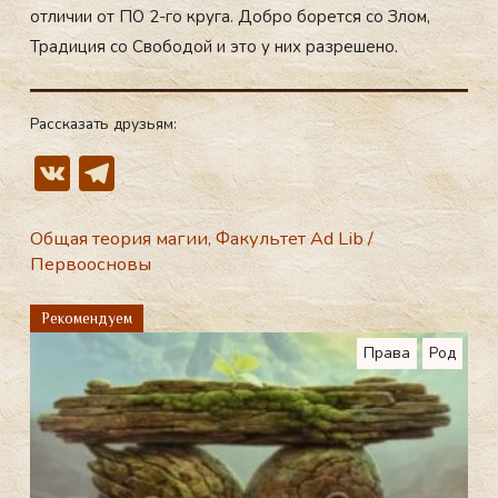
отличии от ПО 2-го круга. Добро борется со Злом,
Традиция со Свободой и это у них разрешено.
Рассказать друзьям:
V
T
K
el
e
Общая теория магии
,
Факультет Ad Lib
/
Первоосновы
gr
a
Рекомендуем
m
Права
Род