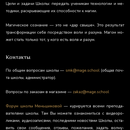
Це­ли и за­дачи Шко­лы: пе­редать уче­никам тех­но­логии и ме­
тоди­ки, рас­кры­ва­ющие их спо­соб­ности к ма­гии.
Ма­гичес­кое соз­на­ние — это не «дар свы­ше». Это ре­зуль­тат
тран­сфор­ма­ции се­бя пос­редс­твом во­ли и ра­зума. Ма­гом мо­
жет стать толь­ко тот, у ко­го есть во­ля и ра­зум.
Контакты
По об­щим воп­ро­сам шко­лы —
smk@mage.school
(об­щая поч­
та шко­лы, ад­ми­нис­тра­тор).
Воп­ро­сы по за­казам в ма­гази­не —
zakaz@mage.school
Фо­рум шко­лы Мень­ши­ковой
— ку­риру­ет­ся все­ми пре­пода­
вате­лями шко­лы. Там Вы мо­жете оз­на­комить­ся с ви­де­оро­
лика­ми, а­уди­оза­пися­ми, пос­ледни­ми но­вос­тя­ми Шко­лы, ос­та­
вить свои со­об­ще­ния, от­зы­вы, по­жела­ния, за­дать вол­ну­