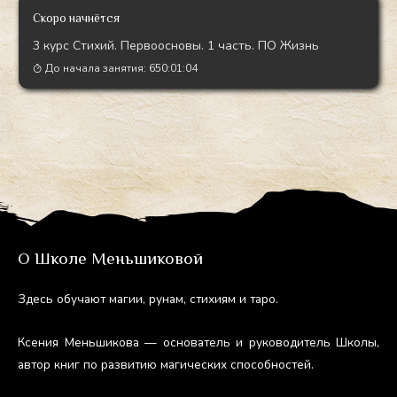
Скоро начнётся
3 курс Стихий. Первоосновы. 1 часть. ПО Жизнь
До начала занятия:
650:01:03
О Школе Меньшиковой
Здесь обу­ча­ют ма­гии, ру­нам, сти­хи­ям и та­ро.
Ксе­ния Мень­ши­кова — ос­но­ватель и ру­ково­дитель Шко­лы,
ав­тор книг по раз­ви­тию ма­гичес­ких спо­соб­ностей.