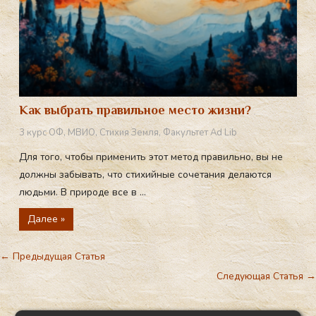
Как выбрать правильное место жизни?
3 курс ОФ
,
МВИО
,
Стихия Земля
,
Факультет Ad Lib
Для того, чтобы применить этот метод правильно, вы не
должны забывать, что стихийные сочетания делаются
людьми. В природе все в ...
Далее »
←
Предыдущая Статья
Следующая Статья
→