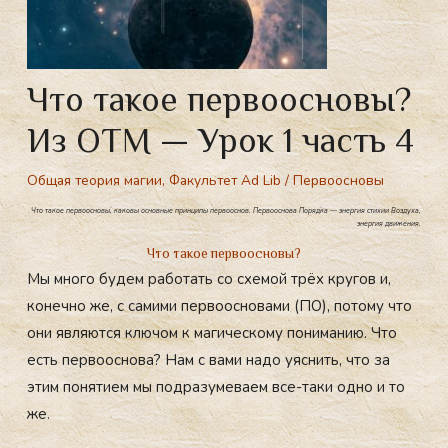
Что такое первоосновы?
Из ОТМ — Урок 1 часть 4
Общая теория магии
,
Факультет Ad Lib
/
Первоосновы
Что такое первоосновы, каковы основные принципы первооснов. Первооснова Порядка — энергия стихии Воздуха,
энергия движения.
Что такое первоосновы?
Мы много будем работать со схемой трёх кругов и,
конечно же, с самими первоосновами (ПО), потому что
они являются ключом к магическому пониманию. Что
есть первооснова? Нам с вами надо уяснить, что за
этим понятием мы подразумеваем все-таки одно и то
же.