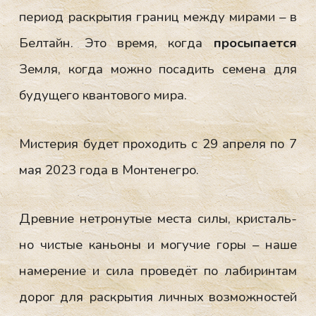
пе­ри­од рас­кры­тия гра­ниц меж­ду ми­рами – в
Бел­тайн. Это вре­мя, ког­да
про­сыпа­ет­ся
Зем­ля, ког­да мож­но по­садить се­мена для
бу­дуще­го кван­то­вого ми­ра.
Мис­те­рия бу­дет про­ходить с 29 ап­ре­ля по 7
мая 2023 го­да в Мон­те­нег­ро.
Древ­ние нет­ро­нутые мес­та си­лы, крис­таль­
но чис­тые кань­оны и мо­гучие го­ры – на­ше
на­мере­ние и си­ла про­ведёт по ла­бирин­там
до­рог для рас­кры­тия лич­ных воз­можнос­тей