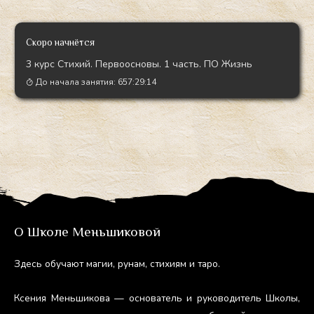
gr
a
m
Скоро начнётся
3 курс Стихий. Первоосновы. 1 часть. ПО Жизнь
До начала занятия:
657:29:13
О Школе Меньшиковой
Здесь обу­ча­ют ма­гии, ру­нам, сти­хи­ям и та­ро.
Ксе­ния Мень­ши­кова — ос­но­ватель и ру­ково­дитель Шко­лы,