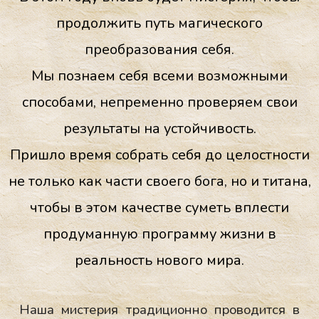
продолжить путь магического
преобразования себя.
Мы познаем себя всеми возможными
способами, непременно проверяем свои
результаты на устойчивость.
Пришло время собрать себя до целостности
не только как части своего бога, но и титана,
чтобы в этом качестве суметь вплести
продуманную программу жизни в
реальность нового мира.
На­ша мис­те­рия тра­дици­он­но про­водит­ся в