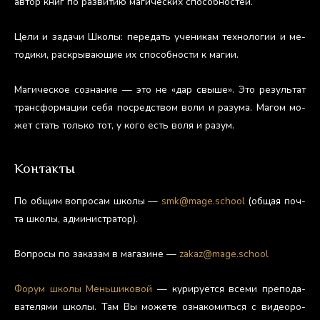
ав­тор книг по раз­ви­тию ма­гичес­ких спо­соб­ностей.
Це­ли и за­дачи Шко­лы: пе­редать уче­никам тех­но­логии и ме­
тоди­ки, рас­кры­ва­ющие их спо­соб­ности к ма­гии.
Ма­гичес­кое соз­на­ние — это не «дар свы­ше». Это ре­зуль­тат
тран­сфор­ма­ции се­бя пос­редс­твом во­ли и ра­зума. Ма­гом мо­
жет стать толь­ко тот, у ко­го есть во­ля и ра­зум.
Контакты
По об­щим воп­ро­сам шко­лы —
smk@mage.school
(об­щая поч­
та шко­лы, ад­ми­нис­тра­тор).
Воп­ро­сы по за­казам в ма­гази­не —
zakaz@mage.school
Фо­рум шко­лы Мень­ши­ковой
— ку­риру­ет­ся все­ми пре­пода­
вате­лями шко­лы. Там Вы мо­жете оз­на­комить­ся с ви­де­оро­