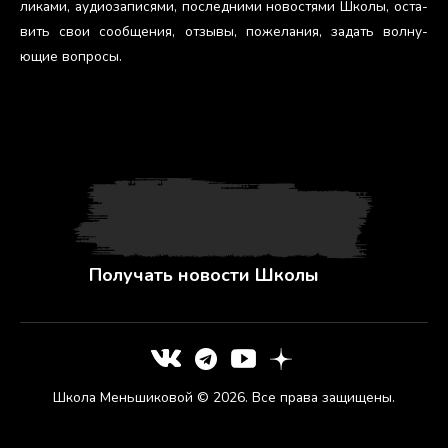
лика­ми, а­уди­оза­пися­ми, пос­ледни­ми но­вос­тя­ми Шко­лы, ос­та­
вить свои со­об­ще­ния, от­зы­вы, по­жела­ния, за­дать вол­ну­
ющие воп­ро­сы.
Получать новости Школы
Школа Меньшиковой © 2026. Все права защищены.